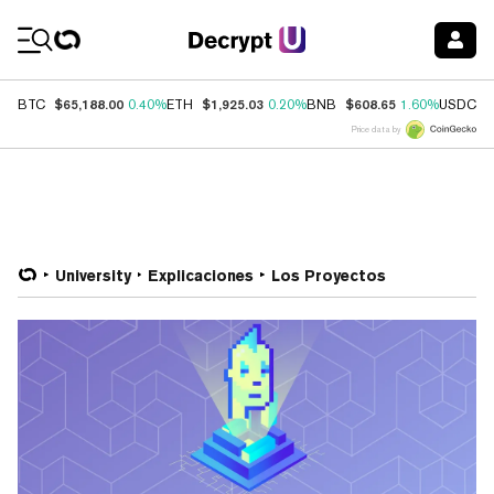
Coin Prices
$65,188.00
$1,925.03
$608.65
$
BTC
0.40%
ETH
0.20%
BNB
1.60%
USDC
Price data by
University
Explicaciones
Los Proyectos