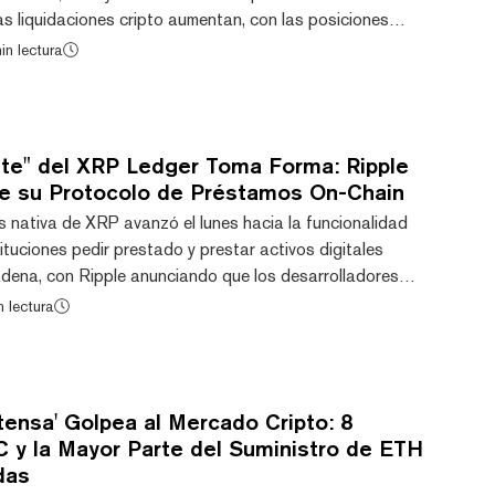
s liquidaciones cripto aumentan, con las posiciones
 la mayor parte de la masacre. Bitcoin superó la marca
in lectura
eves por la mañana por primera vez en más de una
 $62.078 tras caer a un mínimo de 21 meses por debajo
cipios de semana. A un precio reciente de $61....
nte" del XRP Ledger Toma Forma: Ripple
e su Protocolo de Préstamos On-Chain
 nativa de XRP avanzó el lunes hacia la funcionalidad
tituciones pedir prestado y prestar activos digitales
adena, con Ripple anunciando que los desarrolladores
xperimentar con el Protocolo de Préstamo de XRPL
n lectura
 de prueba. En una publicación de blog, la empresa
especificaciones técnicas denominadas XLS-65 y XLS-66
ructura crediticia nativa directamente en e...
ntensa' Golpea al Mercado Cripto: 8
C y la Mayor Parte del Suministro de ETH
das