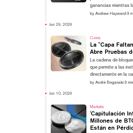
ganancias mientras la
cortas representando
by
Andrew Hayward
·
3 m
de los $62.000 el ju
Jun 29, 2026
semana, rebotando a
de los $58.000 a prin
Coins
La "Capa Falta
Abre Pruebas d
La cadena de bloques
que permite a las ins
directamente en la c
pueden comenzar a e
by
André Beganski
·
3 mi
dentro de un entorno
Jun 10, 2026
describió cómo dos 
introducirían infraest
Markets
'Capitulación I
Millones de BT
Están en Pérdi