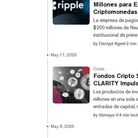
Millones para E
Criptomonedas
La empresa de pagos 
$200 millones de Neu
institucional de prim
de una creciente dema
by
Decrypt Agent
·
2 min 
profesional. El fina
May 11, 2026
Neuberger Specialty 
gestor de inversione
Coins
Fondos Cripto 
CLARITY Impuls
Los productos de inv
millones en una sola
entradas de capital, 
Mercado de Activos D
by
Vismaya V
·
4 min lect
millones la semana pa
May 8, 2026
activos totales bajo 
de Coin