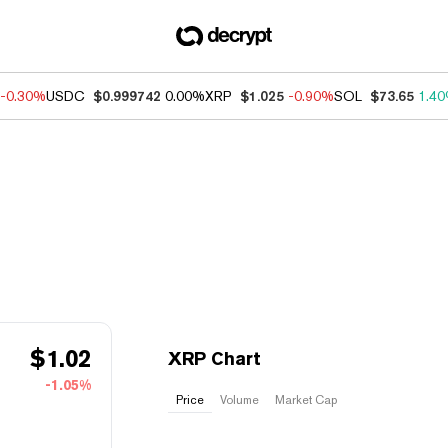
-0.30%
USDC
$0.999742
0.00%
XRP
$1.025
-0.90%
SOL
$73.65
1.4
$
1.02
XRP Chart
-1.05%
Price
Volume
Market Cap