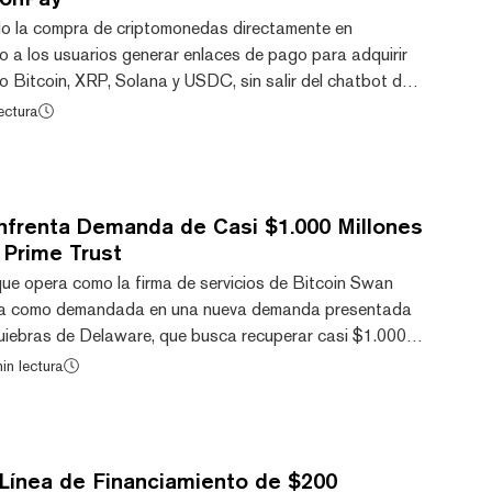
o la compra de criptomonedas directamente en
 a los usuarios generar enlaces de pago para adquirir
o Bitcoin, XRP, Solana y USDC, sin salir del chatbot de
 MoonPay lanzó una aplicación dedicada en ChatGPT
ectura
los usuarios comprar criptomonedas directamente dentro
I. MoonPay se suma a una lista creciente de
 en ChatGPT, como Kraken, OKX, CryptoAudit y RealOpen.
nfrenta Demanda de Casi $1.000 Millones
 Prime Trust
, que opera como la firma de servicios de Bitcoin Swan
ada como demandada en una nueva demanda presentada
Quiebras de Delaware, que busca recuperar casi $1.000
nedas vinculadas al colapso de Prime Trust en 2023. La
in lectura
 por PCT Litigation Trust —un fideicomiso creado para
tivos y la búsqueda de litigios relacionados con Prime
lega que Swan logró evitar pérdidas...
 Línea de Financiamiento de $200