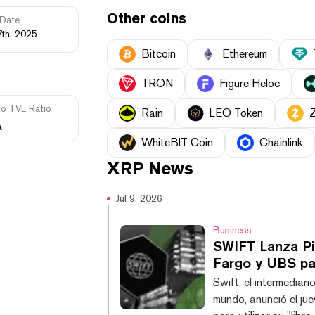
Other coins
Date
7th, 2025
Bitcoin
Ethereum
TRON
Figure Heloc
to TVL Ratio
Rain
LEO Token
A
WhiteBIT Coin
Chainlink
XRP
News
Jul 9, 2026
Business
SWIFT Lanza Pi
Fargo y UBS pa
Swift, el intermediar
mundo, anunció el ju