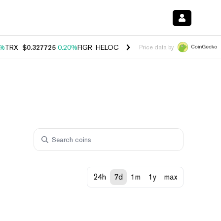
0%
TRX
$0.327725
0.20%
FIGR_HELOC
$1.029
1.10%
HYPE
$54.08
-3
Price data by
24h
7d
1m
1y
max