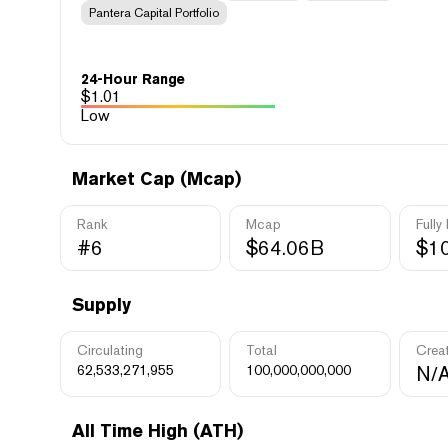
Pantera Capital Portfolio
24-Hour Range
$
1.01
Low
Market Cap (Mcap)
Rank
Mcap
Fully
#6
$64.06B
$1
Supply
Circulating
Total
Crea
62,533,271,955
100,000,000,000
N/
All Time High (ATH)