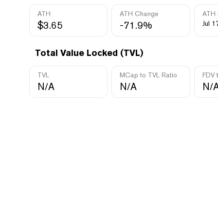
ATH
ATH Change
ATH 
$3.65
-71.9%
Jul 1
Total Value Locked (TVL)
TVL
MCap to TVL Ratio
FDV 
N/A
N/A
N/