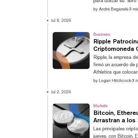
para utilizar su "lib
propiedad colectiva,
by
André Beganski
·
3 mi
vertebral del sistema
Jul 8, 2026
continentes participe
que representan depó
Business
Ripple Patrocin
Criptomoneda O
Ripple, la empresa d
firmó un acuerdo de p
Athletics que colocar
atléticos de Kansas.
by
Logan Hitchcock
·
3 m
criptomoneda oficial 
Jul 2, 2026
exige asociaciones in
comunicado Travis Gof
Markets
Bitcoin, Ether
Arrastran a los
Las principales crip
jueves, con Bitcoin,