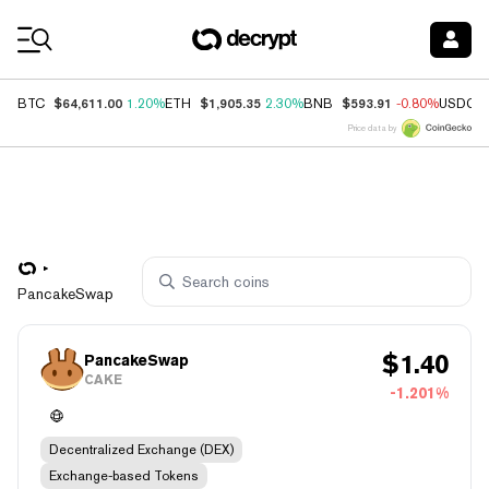
Coin Prices
$64,611.00
$1,905.35
$593.91
BTC
1.20%
ETH
2.30%
BNB
-0.80%
USDC
Price data by
PancakeSwap
$
1.40
PancakeSwap
CAKE
-1.201%
Decentralized Exchange (DEX)
Exchange-based Tokens