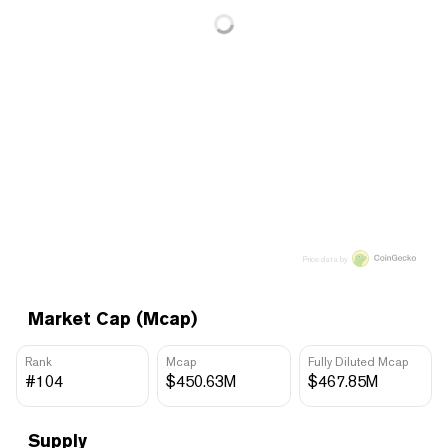
Price data by
Market Cap (Mcap)
Rank
Mcap
Fully Diluted Mcap
#104
$450.63M
$467.85M
Supply