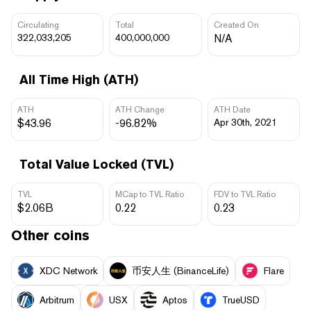
Circulating
Total
Created On
322,033,205
400,000,000
N/A
All Time High (ATH)
ATH
ATH Change
ATH Date
$43.96
-96.82%
Apr 30th, 2021
Total Value Locked (TVL)
TVL
MCap to TVL Ratio
FDV to TVL Ratio
$2.06B
0.22
0.23
Other coins
XDC Network
币安人生 (BinanceLife)
Flare
Arbitrum
USX
Aptos
TrueUSD