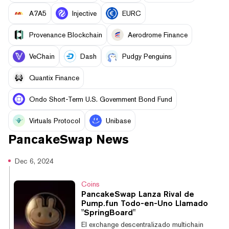
A7A5
Injective
EURC
Provenance Blockchain
Aerodrome Finance
VeChain
Dash
Pudgy Penguins
Quantix Finance
Ondo Short-Term U.S. Government Bond Fund
Virtuals Protocol
Unibase
PancakeSwap
News
Dec 6, 2024
Coins
PancakeSwap Lanza Rival de
Pump.fun Todo-en-Uno Llamado
"SpringBoard"
El exchange descentralizado multichain