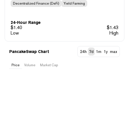
Decentralized Finance (DeFi)
Yield Farming
24-Hour Range
$
1.40
$
1.43
Low
High
PancakeSwap Chart
24h
7d
1m
1y
max
Price
Volume
Market Cap