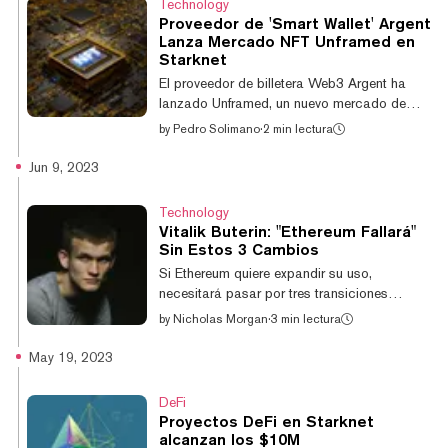
Technology
una nueva startup tenga éxito, incluido apoyo
Proveedor de 'Smart Wallet' Argent
legal y contratación de personal. Equipos
Lanza Mercado NFT Unframed en
basados en Starknet, como Unframed, un
Starknet
mercado de NFT, y Ekubo, un exchange
El proveedor de billetera Web3 Argent ha
descentralizado similar a Uniswap nativo de
lanzado Unframed, un nuevo mercado de
Starknet, y...
NFT construido sobre la rápida solución de
by
Pedro Solimano
·
2 min lectura
capa-2 Starknet. La asociación entre
Starknet, que está diseñado para abordar
Jun 9, 2023
las altas tarifas de transacción y los lentos
tiempos de procesamiento en Ethereum, y
Technology
Argent tiene como objetivo unir el espacio de
Vitalik Buterin: "Ethereum Fallará"
coleccionables digitales y los juegos en
Sin Estos 3 Cambios
blockchain. Según Julien Niset, cofundador
Si Ethereum quiere expandir su uso,
de Argent, una billetera de criptomonedas
necesitará pasar por tres transiciones
decidida a simplificar la experiencia del...
importantes o correrá el riesgo de socavar
by
Nicholas Morgan
·
3 min lectura
su propio futuro, dijo el cofundador de
Ethereum, Vitalik Buterin. Este viernes, Buterin
May 19, 2023
expuso sus ideas en su blog sobre lo que se
necesitará para ayudar a Ethereum a
DeFi
madurar si quiere expandir su uso.
Proyectos DeFi en Starknet
Llamándolas "Las Tres Transiciones",
alcanzan los $10M