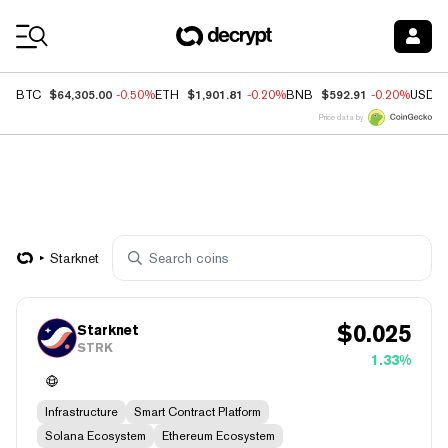
Coin Prices
$64,305.00
$1,901.81
$592.91
BTC
-0.50%
ETH
-0.20%
BNB
-0.20%
USDC
Price data by
Starknet
$
0.025
Starknet
STRK
1.33%
Infrastructure
Smart Contract Platform
Solana Ecosystem
Ethereum Ecosystem