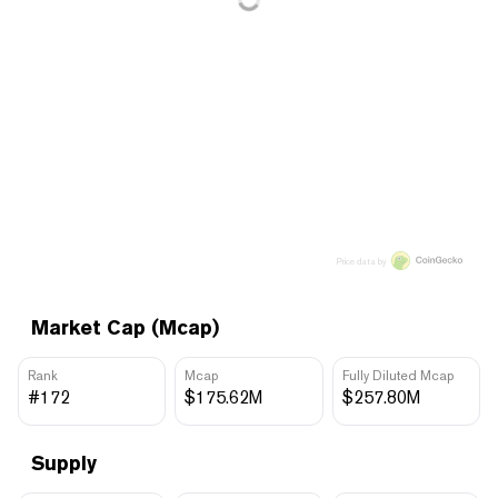
Price data by
Market Cap (Mcap)
Rank
Mcap
Fully Diluted Mcap
#172
$175.62M
$257.80M
Supply