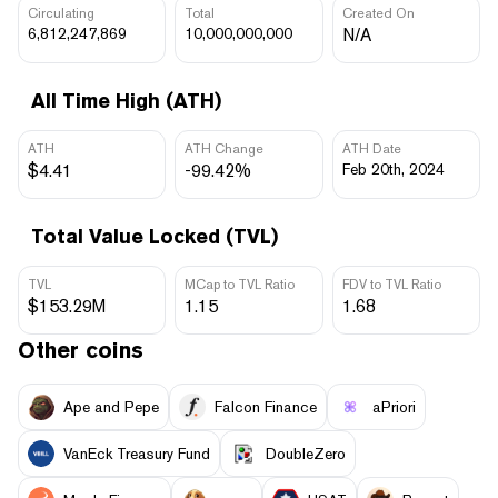
Circulating
Total
Created On
6,812,247,869
10,000,000,000
N/A
All Time High (ATH)
ATH
ATH Change
ATH Date
$4.41
-99.42%
Feb 20th, 2024
Total Value Locked (TVL)
TVL
MCap to TVL Ratio
FDV to TVL Ratio
$153.29M
1.15
1.68
Other coins
Ape and Pepe
Falcon Finance
aPriori
VanEck Treasury Fund
DoubleZero