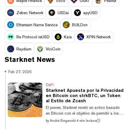
Maple Finance
coco
USAT
Peanut
Zebec Network
USDai
apyUSD
Ethereum Name Service
BUILDon
Re Protocol reUSD
Kaia
XPIN Network
Raydium
ViciCoin
Starknet
News
Feb 27, 2026
DeFi
Starknet Apuesta por la Privacidad
en Bitcoin con strkBTC, un Token
al Estilo de Zcash
El jueves, Starknet reveló un activo basado
en Bitcoin con el objetivo de permitir a los
usuarios mantener mejor su privacidad en la
by
André Beganski
·
4 min lectura
Ethereum red de escalado de Capa 2. El