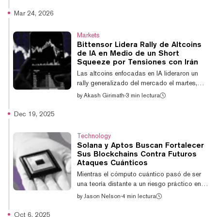
ganancias. La memecoin de Pudgy
Penguins, PENGU, lideró las ganancias entre
Mar 24, 2026
las altcoins con un alza del 12,6% en el día,
mientras que Cosmos (ATOM), Aptos y
Markets
Bitcoin Cash registraron aumentos de más
Bittensor Lidera Rally de Altcoins
del 5% en las últimas 24 horas. El auge de
de IA en Medio de un Short
las altcoins se da mientras Bitcoin ronda los
Squeeze por Tensiones con Irán
$78.000, con un alza de casi el 2% en las
Las altcoins enfocadas en IA lideraron un
últimas 24 horas, según datos de Coin...
rally generalizado del mercado el martes,
luego de que el presidente de Estados
by
Akash Girimath
·
3 min lectura
Unidos, Donald Trump, anunciara que
"pospondría" los ataques planeados contra
Dec 19, 2025
la infraestructura energética de Irán, lo que
desencadenó una cascada de liquidaciones
Technology
de posiciones cortas. El token TAO de
Solana y Aptos Buscan Fortalecer
Bittensor se disparó un 10,2%, mientras que
Sus Blockchains Contra Futuros
Artificial Superintelligence Alliance (FET) y
Ataques Cuánticos
Render (RENDER) ganaron un 6,2% y un
Mientras el cómputo cuántico pasó de ser
4,8%, respectivamente, en 24 horas. Aptos
una teoría distante a un riesgo práctico en
(APT),...
2025, los desarrolladores de Solana dicen
by
Jason Nelson
·
4 min lectura
que han comenzado a probar criptografía
resistente a la computación cuántica para
Oct 6, 2025