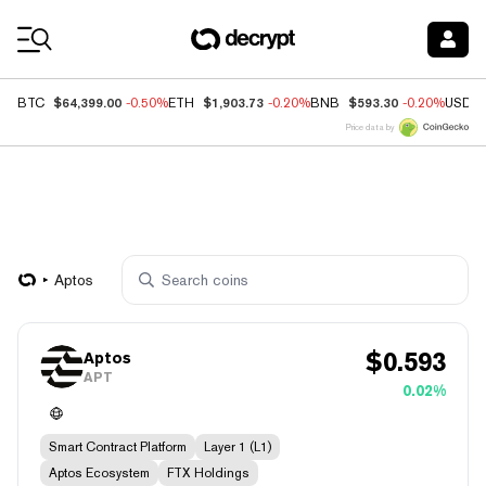
Coin Prices
$64,399.00
$1,903.73
$593.30
BTC
-0.50%
ETH
-0.20%
BNB
-0.20%
USDC
Price data by
Aptos
$
0.593
Aptos
APT
0.02%
Smart Contract Platform
Layer 1 (L1)
Aptos Ecosystem
FTX Holdings