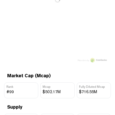
Price data by
Market Cap (Mcap)
Rank
Mcap
Fully Diluted Mcap
#99
$502.17M
$716.55M
Supply