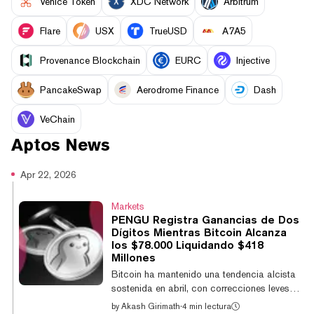
Venice Token
XDC Network
Arbitrum
Flare
USX
TrueUSD
A7A5
Provenance Blockchain
EURC
Injective
PancakeSwap
Aerodrome Finance
Dash
VeChain
Aptos
News
Apr 22, 2026
Markets
PENGU Registra Ganancias de Dos
Dígitos Mientras Bitcoin Alcanza
los $78.000 Liquidando $418
Millones
Bitcoin ha mantenido una tendencia alcista
sostenida en abril, con correcciones leves
que han permitido a las altcoins extender sus
by
Akash Girimath
·
4 min lectura