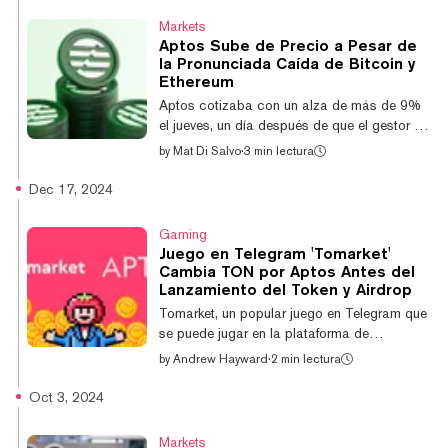
usuario de X Buzzlamic Jihad, conocido
Markets
como Buzz por sus amigos y familiares,
Aptos Sube de Precio a Pesar de
señaló a Decrypt que espera abordar el
la Pronunciada Caída de Bitcoin y
problema de imagen de Aptos y posicionarla
Ethereum
como una red premium de stablecoins,
Aptos cotizaba con un alza de más de 9%
recordando la visión original de Libra de
el jueves, un día después de que el gestor de
Facebook en la que...
activos de criptomonedas Bitwise
by
Mat Di Salvo
·
3 min lectura
presentara una solicitud para un fondo
cotizado en bolsa que sigue su precio spot,
Dec 17, 2024
e incluso mientras Bitcoin y otras
criptomonedas importantes continuaban
Gaming
manteniendo pérdidas sustanciales de los
Juego en Telegram 'Tomarket'
últimos días. El repunte cambió el rumbo
Cambia TON por Aptos Antes del
para APT, el token de la blockchain de capa
Lanzamiento del Token y Airdrop
1 Aptos y la 35ª moneda más grande por
Tomarket, un popular juego en Telegram que
valor de mercado, que ha caído
se puede jugar en la plataforma de
aproximadamente un 38% durant...
mensajería como una mini aplicación, está
by
Andrew Hayward
·
2 min lectura
abandonando su plan original de lanzar su
token en The Open Network (TON) y en su
Oct 3, 2024
lugar implementará TOMA en la red rival de
capa 1 Aptos. Con 50 millones de usuarios
Markets