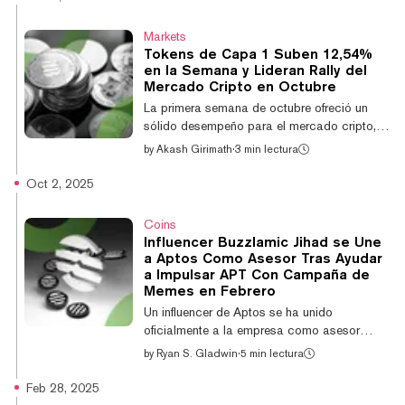
prepararse para un futuro en el que la
tecnología actual puede dejar de funcionar.
Markets
El martes, la Fundación Solana dijo que
Tokens de Capa 1 Suben 12,54%
había trabajado con la firma de seguridad
en la Semana y Lideran Rally del
post-cuántica Project Eleven para evaluar si
Mercado Cripto en Octubre
los sistemas criptográficos de Solana
La primera semana de octubre ofreció un
podrían resistir futuras computadoras cuánt...
sólido desempeño para el mercado cripto,
con Bitcoin estableciendo máximos
by
Akash Girimath
·
3 min lectura
históricos y el sector de Capa 1 liderando el
avance entre altcoins. La categoría, que
Oct 2, 2025
incluye activos como Solana, Avalanche,
BNB, Sui, y Aptos, registró una ganancia del
Coins
12,54% desde el 29 de septiembre hasta el
Influencer Buzzlamic Jihad se Une
5 de octubre, según datos de Velo. El sector
a Aptos Como Asesor Tras Ayudar
de Capa 2 fue el competidor más cercano,
a Impulsar APT Con Campaña de
subiendo un 11,32% durante el mismo
Memes en Febrero
período, mientras que otros nichos, como las
Un influencer de Aptos se ha unido
meme...
oficialmente a la empresa como asesor
después de que su "toma comunitaria"
by
Ryan S. Gladwin
·
5 min lectura
impulsada por memes ayudara a impulsar el
precio del token APT en febrero, renovando
Feb 28, 2025
el interés de los desarrolladores en la red. El