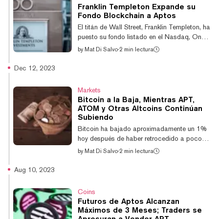
totales y 6 millones de usuarios activos
Franklin Templeton Expande su
diarios, Tomarket lanzará su token TOMA el
Fondo Blockchain a Aptos
20 de diciembre, con un airdrop para los
El titán de Wall Street, Franklin Templeton, ha
jugadores que cumplan ciertos criterios
puesto su fondo listado en el Nasdaq, On-
dentro del juego. Estudio de Notcoin Revela
Chain U.S. Government Money Fund
by
Mat Di Salvo
·
2 min lectura
Plat...
(FOBXX), en una nueva blockchain: Aptos.
El gestor de activos dijo el miércoles que el
Dec 12, 2023
movimiento fue un "gran paso en la dirección
correcta" para "innovar en nombre de un
Markets
futuro financiero verdaderamente
Bitcoin a la Baja, Mientras APT,
descentralizado y accesible". Aptos es la
ATOM y Otras Altcoins Continúan
blockchain detrás de APT, la 30ª
Subiendo
criptomoneda más grande por
Bitcoin ha bajado aproximadamente un 1%
capitalización de mercado. Su red fue
hoy después de haber retrocedido a poco
fundada por parte del equipo det...
más de $41.000, borrando algunas de esas
by
Mat Di Salvo
·
2 min lectura
ganancias alcistas a principios de este mes.
Pero todavía hay una gran acción en el
Aug 10, 2023
mercado de las altcoin. La moneda nativa
APT de la blockchain Aptos se está
Coins
negociando a $8,91 por moneda, según
Futuros de Aptos Alcanzan
CoinGecko, habiendo aumentado más del
Máximos de 3 Meses; Traders se
15% en 24 horas. El aumento se produce
Apresuran a Vender APT