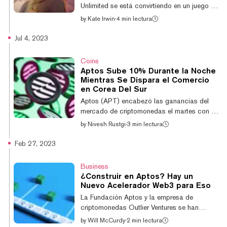
convierte en el segundo mayor ganador del...
Unlimited se está convirtiendo en un juego de
rol multijugador masivo en línea (MMORPG)
by
Kate Irwin
·
4 min lectura
para jugadores de PC que rivaliza con otros
títulos de blockchain del género con su
Jul 4, 2023
atractivo mundo de fantasía, personajes de
estilo anime y sistema de misiones robusto.
Coins
Inspirado en la franquicia Gran Saga de
Aptos Sube 10% Durante la Noche
Npixel, popular en Corea del Sur y Japón,
Mientras Se Dispara el Comercio
Gran Saga: Unlimited (GSU) del estudio
en Corea Del Sur
coreano Metapixel es una versión de realidad
Aptos (APT) encabezó las ganancias del
alternativa de su predecesor. Au...
mercado de criptomonedas el martes con un
10% en medio de un aumento en los
by
Nivesh Rustgi
·
3 min lectura
volúmenes de negociación en Corea del Sur;
el token se estaba negociando a $8.15 al
Feb 27, 2023
momento de escribir esta nota, según
CoinGecko. La acción positiva del precio de
Business
Bitcoin (BTC) por encima de $31.000 ayer
¿Construir en Aptos? Hay un
probablemente también ha contribuido al
Nuevo Acelerador Web3 para Eso
sentimiento positivo. Los compradores de
La Fundación Aptos y la empresa de
Ethereum (ETH) están intentando superar la
criptomonedas Outlier Ventures se han
resistencia de $2.000. Una anomalía en los
asociado para lanzar una nueva aceleradora
by
Will McCurdy
·
2 min lectura
volúmenes de...