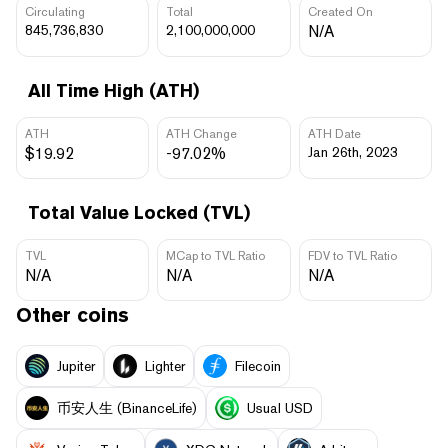
Circulating
Total
Created On
845,736,830
2,100,000,000
N/A
All Time High (ATH)
ATH
ATH Change
ATH Date
$19.92
-97.02%
Jan 26th, 2023
Total Value Locked (TVL)
TVL
MCap to TVL Ratio
FDV to TVL Ratio
N/A
N/A
N/A
Other coins
Jupiter
Lighter
Filecoin
币安人生 (BinanceLife)
Usual USD