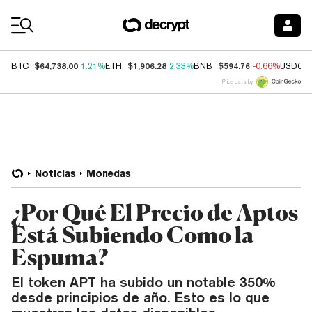
Coin Prices
$64,738.00
$1,906.28
$594.76
BTC
1.21%
ETH
2.33%
BNB
-0.66%
USDC
Price data by
Noticias
Monedas
¿Por Qué El Precio de Aptos
Está Subiendo Como la
Espuma?
El token APT ha subido un notable 350%
desde principios de año. Esto es lo que