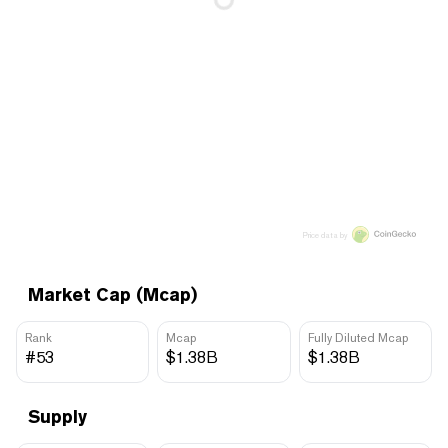
Price data by
Market Cap (Mcap)
Rank
Mcap
Fully Diluted Mcap
#53
$1.38B
$1.38B
Supply