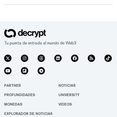
El Nasdaq presentó una solicitud para un
cambio de reglas 19b-4 que permitiría que el
Grayscale Polkadot Trust (DOT) comience a
cotizar en la bolsa. La SEC ahora tiene 45
días para reconocer la presentación. "Las
Acciones [del Fideicomiso] están dis...
Tu puerta de entrada al mundo de Web3
PARTNER
NOTICIAS
PROFUNDIDADES
UNIVERSITY
MONEDAS
VIDEOS
EXPLORADOR DE NOTICIAS