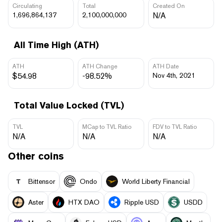
Circulating
Total
Created On
1,696,864,137
2,100,000,000
N/A
All Time High (ATH)
ATH
ATH Change
ATH Date
$54.98
-98.52%
Nov 4th, 2021
Total Value Locked (TVL)
TVL
MCap to TVL Ratio
FDV to TVL Ratio
N/A
N/A
N/A
Other coins
Bittensor
Ondo
World Liberty Financial
Aster
HTX DAO
Ripple USD
USDD