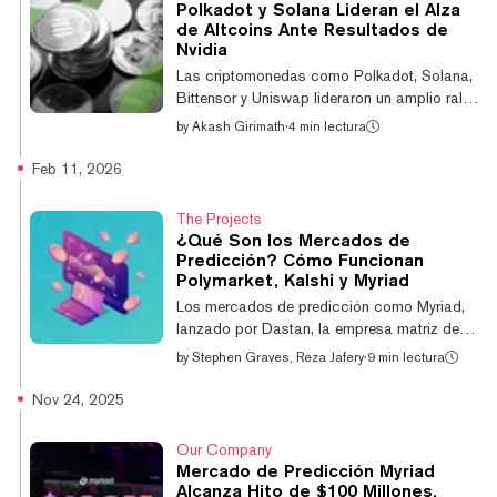
Polkadot y Solana Lideran el Alza
Polkadot aumentó un 16,5% y Jupiter subió
de Altcoins Ante Resultados de
un 15,8%, según datos de CoinGecko. En
Nvidia
contraste, Bitcoin, se mantiene
Las criptomonedas como Polkadot, Solana,
prácticamente sin cambios en el mismo per...
Bittensor y Uniswap lideraron un amplio rally
de altcoins el miércoles, previo al muy
by
Akash Girimath
·
4 min lectura
anticipado reporte de ganancias de Nvidia,
con el rebote impulsado por el sector
Feb 11, 2026
tecnológico extendiéndose a los principales
tokens. Entre las 50 criptomonedas con
The Projects
mayor capitalización de mercado, Polkadot
¿Qué Son los Mercados de
encabezó las ganancias con un alza del
Predicción? Cómo Funcionan
11,5% en las últimas 24 horas, mientras que
Polymarket, Kalshi y Myriad
Solana se disparó un 8,1%, el token "proxy
Los mercados de predicción como Myriad,
de IA" Bittensor subió un 6,8% y el token...
lanzado por Dastan, la empresa matriz de
Decrypt, han ganado rápidamente tracción
by
Stephen Graves, Reza Jafery
·
9 min lectura
en los últimos años, permitiendo a los
usuarios predecir los resultados de todo,
Nov 24, 2025
desde movimientos del mercado cripto hasta
eventos geopolíticos. Entonces, ¿qué son
Our Company
exactamente los mercados de predicción?
Mercado de Predicción Myriad
Sigue leyendo para descubrirlo. ¿Qué son
Alcanza Hito de $100 Millones,