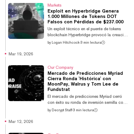
pérdidas de tokens por $237.000 vinculadas
Markets
al puente Polkadot-Ethereum es en realidad
Exploit en Hyperbridge Genera
cercano a $2,5 millones, más de 10 veces el
1.000 Millones de Tokens DOT
estimado inicial. "Un atacante explotó una
Falsos con Pérdidas de $237.000
vulnerabilidad en la lógica de verificación de
Un exploit técnico en el puente de tokens
pruebas del Merkle Mountain Ra...
blockchain Hyperbridge provocó la creación
artificial de 1.000 millones de tokens
by
Logan Hitchcock
·
3 min lectura
Polkadot (DOT) valorados en más de
$1.100 millones, aunque las pérdidas reales
Mar 19, 2026
ascendieron a apenas $237.000 debido a la
liquidez limitada, según reportó la empresa el
Our Company
lunes. El protocolo, que permite a los
Mercado de Predicciones Myriad
usuarios transferir fondos entre distintas
Cierra Ronda 'Histórica' con
blockchains —como de Ethereum a Polkadot
MoonPay, Walrus y Tom Lee de
— señaló que el exploit fue consecuencia de
Fundstrat
una vulnerabilidad en su lógica de verifi...
El mercado de predicciones Myriad cerró
con éxito su ronda de inversión semilla con
la participación de inversores como
by
Decrypt Staff
·
3 min lectura
MoonPay, Walrus y el cofundador de
Fundstrat, Tom Lee. El cofundador y
Mar 12, 2026
presidente de Myriad, Farokh Sarmad, señaló
que la ronda de inversión marca un "hito"