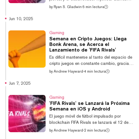
c...
cree que este juego móvil blockchain podría
by
Ryan S. Gladwin
·
5 min lectura
generar un impacto masivamente mayor que
su juego anterior de fútbol americano, NFL
Jun 10, 2025
Rivals. El juego móvil de fútbol con licencia
se lanza con un acuerdo de licencia
Gaming
multianual con la gigante marca deportiva
Semana en Cripto Juegos: Llega
Adidas. Como resultado, el juego incluirá
Bonk Arena, se Acerca el
atletas patrocinados por Adidas, incluido
Lanzamiento de 'FIFA Rivals'
Lionel Messi—ampliamente considerado uno
Es difícil mantenerse al tanto del espacio de
de los mejores jugadores de fútbol de to...
cripto juegos en constante cambio, gracias
al flujo de noticias: desde grandes
by
Andrew Hayward
·
4 min lectura
lanzamientos de juegos y divertidos
experimentos de degens hasta fluctuaciones
Jun 7, 2025
en los precios de tokens y colapsos
ocasionales de proyectos. Es mucho para
Gaming
seguir. Afortunadamente, en GG de Decrypt
'FIFA Rivals' se Lanzará la Próxima
estamos al tanto de todo lo que sucede.
Semana en iOS y Android
Cubrimos los acontecimientos más
El juego móvil de fútbol impulsado por
importantes durante la semana, y en este
blockchain FIFA Rivals se lanzará el 12 de
resumen semanal proporcionamos una forma
junio tanto en iOS como Android, según
by
Andrew Hayward
·
2 min lectura
rápida de ponerse al dí...
anunció Mythical Games el viernes,