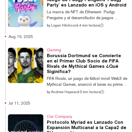
mercados de predicción evolucionen más
Party' es Lanzado en iOS y Android
allá de un producto cripto de nicho y se
La marca de NFT de Ethereum Pudgy
conviertan en un segmento completamente
Penguins y el desarrollador de juegos
nuevo de DeFi", dijo Loxley Fernandes,
Mythical Games anunciaron el lanzamiento
by
Logan Hitchcock
·
4 min lectura
cofundador y CEO de...
global de Pudgy Party, un juego de fiesta
móvil que ahora está disponible en Android e
Aug 19, 2025
iOS. Pudgy Party se compara con juegos
populares como Fall Guys y Stumble Guys,
Gaming
versiones coloridas del género battle royale
Borussia Dortmund se Convierte
en el que los jugadores compiten en
en el Primer Club Socio de FIFA
circuitos de obstáculos salvajes y superan
Rivals de Mythical Games ¿Qué
desafíos de supervivencia. Y esta vez, tiene
Siginifica?
un giro Web3. "Tomamos nuestra propia
FIFA Rivals, un juego de fútbol móvil Web3 de
interpretaci...
Mythical Games, anunció el lunes su primera
asociación de club con el equipo alemán de
by
Andrew Hayward
·
3 min lectura
la Bundesliga, Borussia Dortmund. La
colaboración de varios años llevará
Jul 11, 2025
contenido exclusivo de Borussia Dortmund
al juego de iOS y Android durante la
Our Company
temporada 2025/26, incluidas cartas de
Protocolo Myriad es Lanzado Con
jugadores digitales con miembros actuales
Expansión Multicanal a la Capa2 de
del equipo como Karim Adeyemi, Serhou