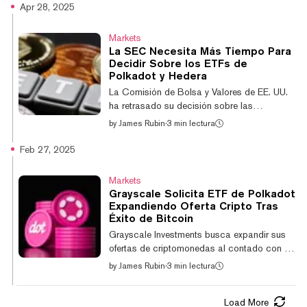
revelando un acuerdo de licencia multianual
Apr 28, 2025
con el gigante de ropa deportiva Adidas en
el proceso. La alianza integrará productos
Markets
de Adidas en todo FIFA Rivals, incluyendo
La SEC Necesita Más Tiempo Para
kits digitales, camisetas y lanzamientos de
Decidir Sobre los ETFs de
zapatos que se inspiran en el legado
Polkadot y Hedera
futbolístico de la marca. Los jugadores
La Comisión de Bolsa y Valores de EE. UU.
tendrán acceso a elementos y experiencias
ha retrasado su decisión sobre las
exclusiva...
solicitudes de cambios en las reglas que
by
James Rubin
·
3 min lectura
permitirían la cotización de fondos
cotizados en bolsa que siguen el precio spot
Feb 27, 2025
de Polkadot y Hedera, además de un tercer
fondo basado en el rendimiento de Bitcoin y
Markets
Ethereum, según los documentos
Grayscale Solicita ETF de Polkadot
presentados el pasado jueves. El regulador
Expandiendo Oferta Cripto Tras
tiene hasta el 11 de junio para pronunciarse
Éxito de Bitcoin
sobre las solicitudes 19b-4 presentadas por
Grayscale Investments busca expandir sus
la Bolsa Nasdaq para el Canary HBAR ETF
ofertas de criptomonedas al contado con un
y la convers...
fondo cotizado en bolsa (ETF) que sigue el
by
James Rubin
·
3 min lectura
precio de Polkadot, según una presentación
realizada el martes ante la Comisión de
Load More
Bolsa y Valores de Estados Unidos (SEC).