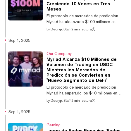
los mercados de predicción? Los mercados
Creciendo 10 Veces en Tres
de predicción han existido de una forma u
Meses
otra desde el siglo XVI. Permiten a los
El protocolo de mercados de predicción
usuarios...
Myriad ha alcanzado $100 millones en
volumen de operaciones acumulado desde
by
Decrypt Staff
·
2 min lectura
su lanzamiento, demostrando la "enorme
demanda" de esta industria emergente. El
Sep 1, 2025
volumen de operaciones en la plataforma se
ha disparado 10 veces en solo tres meses,
Our Company
mientras que sus más de 400.000 traders
Myriad Alcanza $10 Millones de
activos han realizado más de 6,3 millones
Volumen de Trading en USDC
de operaciones y 7,3 millones de
Mientras los Mercados de
transacciones desde su lanzamiento. El
Predicción se Convierten en
"Nuevo Segmento de DeFi"
rápido crecimiento de Myriad ilustra que los
mercados de predicc...
El protocolo de mercado de predicción
Myriad ha superado los $10 millones en
volumen de negociación de USDC con más
by
Decrypt Staff
·
2 min lectura
de medio millón de usuarios, mientras se
basa en su misión de convertir la información
Sep 1, 2025
misma en una clase de activo negociable.
La rápida expansión del protocolo está
Gaming
"construyendo los raíles para que los
Juego de Pudgy Penguins 'Pudgy