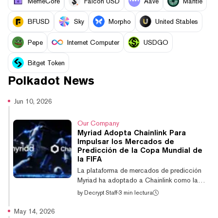
MemeCore
Falcon USD
Aave
Mantle
BFUSD
Sky
Morpho
United Stables
Pepe
Internet Computer
USDGO
Bitget Token
Polkadot
News
Jun 10, 2026
Our Company
Myriad Adopta Chainlink Para
Impulsar los Mercados de
Predicción de la Copa Mundial de
la FIFA
La plataforma de mercados de predicción
Myriad ha adoptado a Chainlink como la
"infraestructura oracle exclusiva" detrás de
by
Decrypt Staff
·
3 min lectura
sus mercados de predicción para los
partidos de la Copa Mundial de la FIFA
May 14, 2026