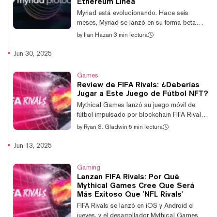
Ethereum Linea
Guirassy, Nico Schlotterbeck y Gregor
Myriad está evolucionando. Hace seis
Kobel. La colaboración traerá diversas
meses, Myriad se lanzó en su forma beta
características de p...
inicial. El objetivo principal de la beta era
by
Ilan Hazan
·
3 min lectura
refinar y optimizar nuestra plataforma y dar
forma a las tecnologías que la
Jun 30, 2025
acompañarían y que respaldarían nuestro
objetivo principal de construir un protocolo
Games
de mercado de predicciones
Review de FIFA Rivals: ¿Deberías
descentralizado y multicadena. Ahora hemos
Jugar a Este Juego de Fútbol NFT?
alcanzado nuestros hitos técnicos, validado
Mythical Games lanzó su juego móvil de
nuestra tesis y demostrado la adecuación
fútbol impulsado por blockchain FIFA Rivals
del producto en el ecosistema de Abstract.
hace dos semanas, y lo hemos estado
by
Ryan S. Gladwin
·
5 min lectura
Al mismo tiempo, n...
probando para ver si este juego de iOS y
Android vale la pena. Debido al gran tamaño
Jun 13, 2025
de la base de fanáticos del fútbol, Mythical
Games le dijo a Decrypt que cree que el
Gaming
título podría ser 20 veces más grande que
Lanzan FIFA Rivals: Por Qué
NFL Rivals, su juego de criptomonedas más
Mythical Games Cree Que Será
popular que se lanzó hace dos años. En
Más Exitoso Que 'NFL Rivals'
pocas palabras, FIFA Rivals se siente como
FIFA Rivals se lanzó en iOS y Android el
una versión aún más simplificada, infundida
jueves, y el desarrollador Mythical Games