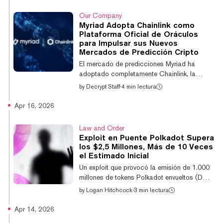
2026, automatizando la forma en que dichos
mercados se resuelven y liquidan. El
Our Company
movimiento se basa en el uso existente de
Myriad Adopta Chainlink como
Myriad del Chainlink Runtime Environment, o
Plataforma Oficial de Oráculos
CRE, que la plataforma ya utiliza para
para Impulsar sus Nuevos
gestionar mercados de precios de
Mercados de Predicción Cripto
criptomonedas. El CRE se encargará de la
El mercado de predicciones Myriad ha
resolución y liquidaci...
adoptado completamente Chainlink, la
plataforma oracle estándar de la industria,
by
Decrypt Staff
·
4 min lectura
para impulsar sus mercados de
predicciones cripto, comenzando con
Apr 16, 2026
mercados para BTC, ETH, BNB y SOL, con
mercados de RWA por venir. Chainlink
Law and Order
habilita mercados de predicciones de alta
Exploit en Puente Polkadot Supera
velocidad que ofrecen pagos en tiempo casi
los $2,5 Millones, Más de 10 Veces
real para los usuarios. Como base de la
el Estimado Inicial
integración, el Chainlink Runtime Environment
Un exploit que provocó la emisión de 1.000
(CRE) equipa a Myriad con una capa de
millones de tokens Polkadot envueltos (DOT)
orquestación unificada para aut...
a principios de esta semana es aún peor de
by
Logan Hitchcock
·
3 min lectura
lo que se reportó inicialmente, según el
equipo detrás de Hyperbridge. Lo que
Apr 14, 2026
originalmente se pensaba que representaba