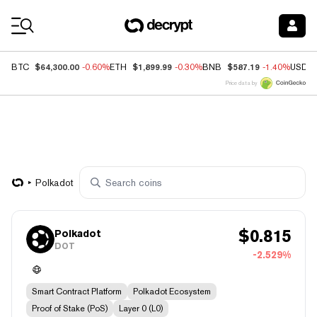
Coin Prices
$64,300.00
$1,899.99
$587.19
BTC
-0.60%
ETH
-0.30%
BNB
-1.40%
USDC
Price data by
Polkadot
$
0.815
Polkadot
DOT
-2.529%
Smart Contract Platform
Polkadot Ecosystem
Proof of Stake (PoS)
Layer 0 (L0)