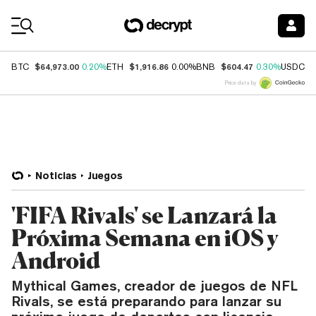
Coin Prices
$64,973.00
$1,916.86
$604.47
$
BTC
0.20%
ETH
0.00%
BNB
0.30%
USDC
Price data by
Noticias
Juegos
'FIFA Rivals' se Lanzará la
Próxima Semana en iOS y
Android
Mythical Games, creador de juegos de NFL
Rivals, se está preparando para lanzar su