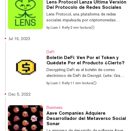
Lens Protocol Lanza Última Versión
de venta significativa que se ha acumulado
Del Protocolo de Redes Sociales
en el mercado en las últimas semanas. El
Lens Protocol, una plataforma de redes
gobierno alemán comenzó a vender más de
sociales impulsada por criptomonedas
$3.500 millones en Bitcoin incautados como
construida por Aave Companies, está
by
Liam J. Kelly
·
2 min lectura
resultad...
implementando varias características clave
en su última actualización. Es importante
Jul 16, 2023
destacar que la nueva versión permitirá a los
usuarios de Lens bloquearse mutuamente
DeFi
on-chain, al igual que en Twitter, el
Boletín DeFi: Ven Por el Token y
equivalente de Web2. Las cuentas
Quédate Por el Producto ¿Cierto?
bloqueadas no podrán comentar, seguir,
Decrypting DeFi es el boletín de correo
citar comentarios ni ejecutar funciones
electrónico de DeFi de Decrypt. (arte: Grant
únicas y específicas de criptomonedas
Kempster) Lanzar un token es una tarea
by
Liam J. Kelly
·
11 min lectura
como mirror y collect. Collect...
delicada. Por un lado, emocionarás a tu
audiencia leal de adoptantes tempranos,
Dec 5, 2022
recompensándolos por haberse mantenido
durante tanto tiempo. Por otro lado, invitas a
Business
ballenas hambrientas a venir y cosechar tu
Aave Companies Adquiere
proyecto por sus incentivos, a menudo
Desarrollador del Metaverso Social
acaparando la mayor parte de los tokens
Sonar
que se reparten (antes de venderlos
La empresa de desarrollo de software Aave