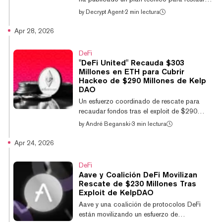
el respaldo de los tokens rsETH y eliminar la
by
Decrypt Agent
·
2 min lectura
deuda incobrable dejada por hackers
norcoreanos en Aave y Compound. La
Apr 28, 2026
estrategia de recuperación contempla
convertir el ETH comprometido en rsETH en
DeFi
tramos controlados, para luego liquidar las
"DeFi United" Recauda $303
posiciones del atacante mediante precios de
Millones en ETH para Cubrir
oracle temporalmente ajustados. La
Hackeo de $290 Millones de Kelp
coalición tiene como objetivo recuperar
DAO
aproximadamente 13.000 ETH de las
Un esfuerzo coordinado de rescate para
posiciones afectad...
recaudar fondos tras el exploit de $290
millones de Kelp DAO este mes superó un
by
André Beganski
·
3 min lectura
umbral crítico el lunes, al recibir suficientes
contribuciones para potencialmente cubrir el
Apr 24, 2026
mayor hackeo de las finanzas
descentralizadas en memoria reciente. La
DeFi
organización denominada DeFi United,
Aave y Coalición DeFi Movilizan
impulsada por el fundador y CEO de Aave,
Rescate de $230 Millones Tras
Stani Kulechov, ha recaudado 132.650
Exploit de KelpDAO
Ethereum (ETH), según su sitio web. Con
Aave y una coalición de protocolos DeFi
Ethereum cotizando recientemente en torno a
están movilizando un esfuerzo de
$2.300, la suma fu...