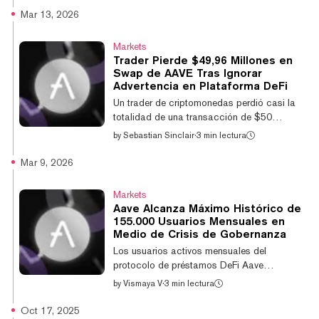
internas en la DAO y tras el reciente
Mar 13, 2026
lanzamiento de su protocolo V4. El token
basado en Ethereum cayó a un mínimo
Markets
reciente de $86,15, marcando el precio más
Trader Pierde $49,96 Millones en
bajo registrado desde julio de 2024. Desde
Swap de AAVE Tras Ignorar
entonces ha repuntado levemente hasta
Advertencia en Plataforma DeFi
cotizar a $89,12, acumulando una caída de
Un trader de criptomonedas perdió casi la
casi el 17% en el último mes y más del 86%
totalidad de una transacción de $50
por debajo de su...
millones el jueves tras ejecutar un gran swap
by
Sebastian Sinclair
·
3 min lectura
del token de gobernanza de Aave a través de
la interfaz de trading del protocolo de
Mar 9, 2026
finanzas descentralizadas. El usuario intentó
comprar AAVE con $50 millones en la
Markets
stablecoin USDT a través de la interfaz de
Aave Alcanza Máximo Histórico de
Aave, según una declaración publicada en X
155.000 Usuarios Mensuales en
por el fundador de Aave, Stani Kulechov.
Medio de Crisis de Gobernanza
Dado que la orden era inusualmente grande
Los usuarios activos mensuales del
en relación con la liquidez disponible, l...
protocolo de préstamos DeFi Aave
alcanzaron aproximadamente 155.000 en
by
Vismaya V
·
3 min lectura
febrero, marcando un máximo histórico y
casi duplicándose en los últimos seis meses.
Oct 17, 2025