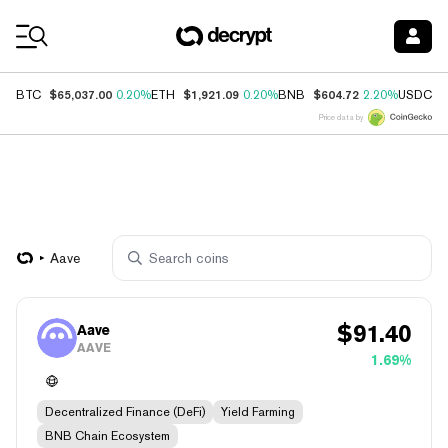
Coin Prices
$65,037.00
$1,921.09
$604.72
$
BTC
0.20%
ETH
0.20%
BNB
2.20%
USDC
Price data by
Aave
$
91.40
Aave
AAVE
1.69%
Decentralized Finance (DeFi)
Yield Farming
BNB Chain Ecosystem