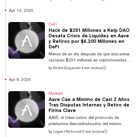
obra del Grupo Lazarus de Corea del Norte,
específicamente su subunidad TraderTraitor,
Apr 19, 2026
según señaló LayerZero en un análisis
preliminar el lunes. Los atacantes drenaron
DeFi
116.500 rsETH, un token de restaking líquido
Hack de $291 Millones a Kelp DAO
respaldado por ether en staking, del puente
Desata Crisis de Liquidez en Aave
de KelpDAO el sábado, desencadenando
y Retiros por $6.200 Millones en
retiros en todo el sector de las finanzas
DeFi
descentralizadas que extrajeron m...
Menos de un día después de que atacantes
vaciaran $291 millones en criptomonedas
de la infraestructura vinculada al proyecto de
by
André Beganski
·
4 min lectura
finanzas descentralizadas Kelp DAO, los
usuarios de Aave, uno de los protocolos
Apr 8, 2026
más probados de DeFi, tuvieron dificultades
para retirar fondos en medio de una crisis de
Markets
liquidez. El sábado fue explotado un puente
Aave Cae a Mínimo de Casi 2 Años
que normalmente permite a los usuarios
Tras Disputas Internas y Retiro de
mover un activo llamado rsETH de una red a
Firma Clave
otra, lo que llevó a Aave a congelar los
AAVE, el token nativo del protocolo de
mercados vinculados al token, que l...
préstamos descentralizados del mismo
nombre, cayó el martes a su nivel más bajo
by
Logan Hitchcock
·
5 min lectura
en casi dos años, en medio de disputas