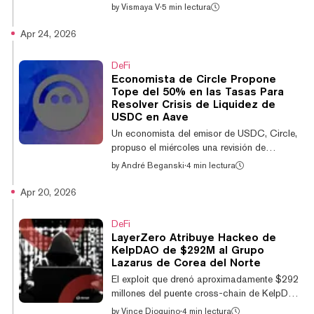
recuperación coordinado, denominado "DeFi
by
Vismaya V
·
5 min lectura
United", para absorber la deuda incobrable
derivada del exploit del 18 de abril que drenó
Apr 24, 2026
$292 millones del puente cross-chain de
KelpDAO, dejando al mayor protocolo de
DeFi
préstamos del sector con un déficit estimado
Economista de Circle Propone
de entre $123,7 millones y $230,1 millones.
Tope del 50% en las Tasas Para
El miércoles, el fundador de Aave, Stani
Resolver Crisis de Liquidez de
Kulechov, dio inicio a la iniciativa con un
USDC en Aave
compromiso personal de 5.000 ETH. Aave
Un economista del emisor de USDC, Circle,
se...
propuso el miércoles una revisión de
emergencia de la mecánica de préstamos
by
André Beganski
·
4 min lectura
de Aave, exigiendo un aumento masivo de
las tasas de interés para romper una crisis
Apr 20, 2026
de liquidez que ha dejado los fondos de los
usuarios atrapados en el protocolo de
DeFi
préstamos durante los últimos cinco días.
LayerZero Atribuye Hackeo de
Luego de que los usuarios tomaran
KelpDAO de $292M al Grupo
prestadas cantidades masivas de
Lazarus de Corea del Norte
stablecoins para escapar del impacto
El exploit que drenó aproximadamente $292
asociado al reciente exploit de $291
millones del puente cross-chain de KelpDAO
millones de Kelp DAO, cuadruplica...
durante el fin de semana fue "probablemente"
by
Vince Dioquino
·
4 min lectura