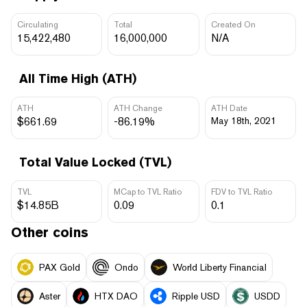
Circulating
Total
Created On
15,422,480
16,000,000
N/A
All Time High (ATH)
ATH
ATH Change
ATH Date
$661.69
-86.19%
May 18th, 2021
Total Value Locked (TVL)
TVL
MCap to TVL Ratio
FDV to TVL Ratio
$14.85B
0.09
0.1
Other coins
PAX Gold
Ondo
World Liberty Financial
Aster
HTX DAO
Ripple USD
USDD