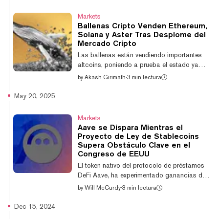
El aumento de usuarios se produce a
medida que los inversores buscan cada vez
Markets
más rendimiento a través de protocolos de
Ballenas Cripto Venden Ethereum,
préstamos descentralizados, según datos de
Solana y Aster Tras Desplome del
la plataforma de análisis on-chain Token
Mercado Cripto
Terminal. Sean Dawson, jefe de investigación
Las ballenas están vendiendo importantes
de la plataforma de opciones on-chain
altcoins, poniendo a prueba el estado ya
Derive, dijo a Decrypt...
frágil del mercado cripto y obstaculizando
by
Akash Girimath
·
3 min lectura
su recuperación. La retirada del "dinero
inteligente" se produce en medio de una
May 20, 2025
caída generalizada del mercado. Bitcoin's
Plunge Below $105,000 Sends Crypto
Markets
Market Cap to Lowest Level Since July La
Aave se Dispara Mientras el
capitalización total del mercado cripto ha
Proyecto de Ley de Stablecoins
perdido más del 5% en las últimas 24 horas,
Supera Obstáculo Clave en el
cayendo a $3,67 billones, según datos de
Congreso de EEUU
CoinGecko. Ethereum, Solana, Cardano y
El token nativo del protocolo de préstamos
otras alt...
DeFi Aave, ha experimentado ganancias de
dos dígitos en el día, repuntando junto con
by
Will McCurdy
·
3 min lectura
una votación procedimental clave en el
Congreso sobre la largamente anticipada
Dec 15, 2024
Ley GENIUS. De ser promulgada, la ley