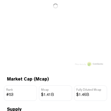
Price data by
Market Cap (Mcap)
Rank
Mcap
Fully Diluted Mcap
#53
$1.41B
$1.46B
Supply