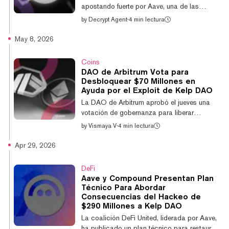
modificará la Ley de Tributación de Ganan...
apostando fuerte por Aave, una de las
plataformas de préstamos más grandes en
by
Decrypt Agent
·
4 min lectura
las finanzas descentralizadas (DeFi),
proyectando que su token nativo podría
May 8, 2026
multiplicarse casi 50 veces desde los niveles
actuales para finales de la década, un
Coins
pronóstico que llega apenas meses después
DAO de Arbitrum Vota para
de que el protocolo se viera sacudido por un
Desbloquear $70 Millones en
importante exploit en su ecosistema. En una
Ayuda por el Exploit de Kelp DAO
nota de investigación publicada el miércoles,
La DAO de Arbitrum aprobó el jueves una
Geoff Kendrick, director global de
votación de gobernanza para liberar
investigac...
aproximadamente $70 millones en ETH
by
Vismaya V
·
4 min lectura
congelado destinados a un esfuerzo
coordinado de recuperación para
Apr 29, 2026
compensar a las víctimas del exploit rsETH
de Kelp DAO, aunque una orden de un
DeFi
tribunal federal de EE. UU. podría bloquear
Aave y Compound Presentan Plan
aún la transferencia. La propuesta, coescrita
Técnico Para Abordar
por Aave Labs, KelpDAO, LayerZero, EtherFi
Consecuencias del Hackeo de
y Compound, fue aprobada con 182,2
$290 Millones a Kelp DAO
millones de votos a favor, aproximadamente
La coalición DeFi United, liderada por Aave,
el 90,96%, frente a una oposici...
ha publicado un plan técnico para restaurar