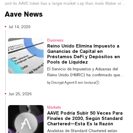
and its AAVE token has a larger market cap than rivals Maker or
Compound. Here's how it works.
Aave
News
Jul 14, 2026
Business
Reino Unido Elimina Impuesto a
Ganancias de Capital en
Préstamos DeFi y Depósitos en
Pools de Liquidez
El Servicio de Impuestos y Aduanas del
Reino Unido (HMRC) ha confirmado que
depositar criptoactivos en protocolos de
by
Decrypt Agent
·
3 min lectura
préstamos DeFi y pools de liquidez ya no se
considerará una enajenación sujeta a
Jun 25, 2026
impuestos, difiriendo cualquier impuesto
sobre las ganancias de capital hasta que el
Markets
inversor realice una enajenación económica
AAVE Podría Subir 50 Veces Para
real de los activos. El cambio, establecido
Finales de 2030, Según Standard
en un documento de política publicado el
Chartered—Esta Es la Razón
lunes, entrará en vigor el 6 de abril de 2027 y
Analistas de Standard Chartered están