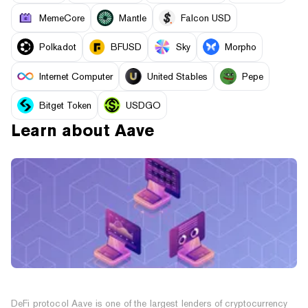
MemeCore
Mantle
Falcon USD
Polkadot
BFUSD
Sky
Morpho
Internet Computer
United Stables
Pepe
Bitget Token
USDGO
Learn about
Aave
What Is Aave? Inside the DeFi Lending Protocol
DeFi protocol Aave is one of the largest lenders of cryptocurrency