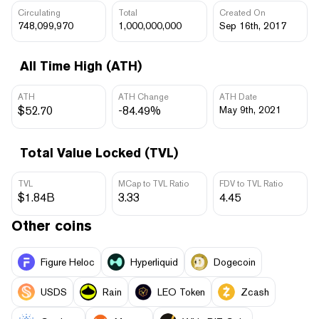
Circulating
Total
Created On
748,099,970
1,000,000,000
Sep 16th, 2017
All Time High (ATH)
ATH
ATH Change
ATH Date
$52.70
-84.49%
May 9th, 2021
Total Value Locked (TVL)
TVL
MCap to TVL Ratio
FDV to TVL Ratio
$1.84B
3.33
4.45
Other coins
Figure Heloc
Hyperliquid
Dogecoin
USDS
Rain
LEO Token
Zcash