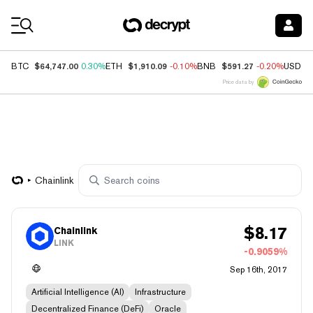
Coin Prices
$64,747.00
$1,910.09
$591.27
BTC
0.30%
ETH
-0.10%
BNB
-0.20%
USDC
Price data by
Chainlink
$
8.17
Chainlink
LINK
-0.9059%
Sep 16th, 2017
Artificial Intelligence (AI)
Infrastructure
Decentralized Finance (DeFi)
Oracle