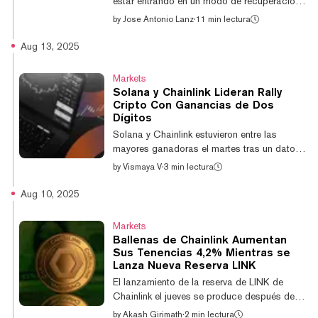
estar entrando en un modo de recuperación
cautelosa incluso mientras el sentimiento
by
Jose Antonio Lanz
·
11 min lectura
cambia hacia el "miedo". Bitcoin cayó hasta
poco más de $113.000 ayer, una caída del
Aug 13, 2025
2% que los alcistas intentan borrar hoy. Y
aunque el mercado más amplio muestra
Markets
señales mixtas, hay pocos criptoactivos de
Solana y Chainlink Lideran Rally
riesgo que muestran signos de fortaleza:
Cripto Con Ganancias de Dos
Ethereum, Solana, y el pilar DeFi Chainlink.
Dígitos
Primero, el panorama general: La
Solana y Chainlink estuvieron entre las
publicación de las actas de la reunión de
mayores ganadoras el martes tras un dato
julio del...
de inflación más frío de lo esperado que dio
by
Vismaya V
·
3 min lectura
a los traders mayor determinación para
posicionarse ante futuros recortes de tasas
Aug 10, 2025
de la Reserva Federal, mientras el dinero
institucional se volcaba al mercado. Solana
Markets
se disparó 12,9% a $198,48 mientras
Ballenas de Chainlink Aumentan
Chainlink subió 12,5% a $24,21 en las
Sus Tenencias 4,2% Mientras se
últimas 24 horas, según CoinGecko. El
Lanza Nueva Reserva LINK
mercado más amplio de altcoins se unió al
El lanzamiento de la reserva de LINK de
avance, con tokens principales mostrando
Chainlink el jueves se produce después de
fortaleza...
que grandes tenedores acumularan millones
by
Akash Girimath
·
2 min lectura