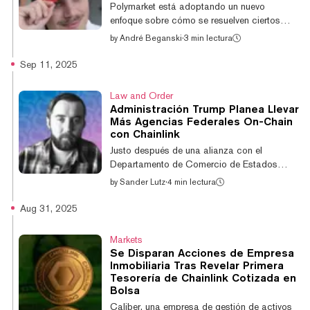
impulsar el S&P Digital Markets 50 Index,
Polymarket está adoptando un nuevo
Chainlink está habilitando uno de los...
enfoque sobre cómo se resuelven ciertos
mercados en su plataforma, otorgando a la
by
André Beganski
·
3 min lectura
plataforma de oráculo Chainlink autoridad
sobre algunas de las predicciones de
Sep 11, 2025
precios de sus usuarios. Enfocándose en la
"precisión y velocidad" de mercados que
Law and Order
dependen del rendimiento de activos
Administración Trump Planea Llevar
digitales, Chainlink señaló en un comunicado
Más Agencias Federales On-Chain
de prensa el viernes que ahora es la fuente
con Chainlink
principal de Polymarket para determinar si se
Justo después de una alianza con el
alcanzó un precio dentro de un período
Departamento de Comercio de Estados
determinado...
Unidos, el cofundador de Chainlink Sergey
by
Sander Lutz
·
4 min lectura
Nazarov señaló que la red de oráculos
descentralizada está colaborando con otras
Aug 31, 2025
agencias de la administración Trump para
traer aún más funciones del gobierno federal
Markets
on-chain. El empresario agregó que un
Se Disparan Acciones de Empresa
cronograma para implementar estas
Inmobiliaria Tras Revelar Primera
alianzas aún no se ha solidificado, pero que
Tesorería de Chainlink Cotizada en
tiene esperanza de que "las cosas puedan
Bolsa
moverse rápidamente". "Todas estas
Caliber, una empresa de gestión de activos