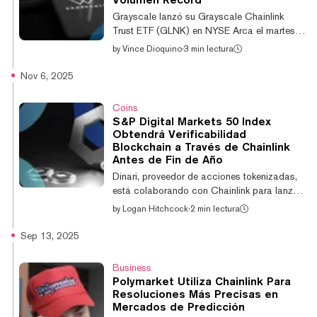
Scott del Comité Bancario del Senado hoy,
Grayscale lanzó su Grayscale Chainlink
incluye una disposición que clasificaría
Trust ETF (GLNK) en NYSE Arca el martes,
ciertos tokens...
convirtiéndose en el primer producto
by
Vince Dioquino
·
3 min lectura
cotizado en bolsa de Chainlink al contado
en llegar al mercado estadounidense. La
Nov 6, 2025
conversión transforma el vehículo de un
fideicomiso privado en un ETF que mantiene
Coins
la criptomoneda nativa de Chainlink, LINK,
S&P Digital Markets 50 Index
como su único activo, siguiendo una S-1
Obtendrá Verificabilidad
modificada presentada el mes pasado que
Blockchain a Través de Chainlink
estableció la estructura para el producto
Antes de Fin de Año
recién listado. Al ser consultado sobre por
Dinari, proveedor de acciones tokenizadas,
qué eligi...
está colaborando con Chainlink para lanzar
un nuevo índice de acciones centrado en
by
Logan Hitchcock
·
2 min lectura
blockchain on-chain, según anunció la
empresa el miércoles. Se espera que el S&P
Sep 13, 2025
Digital Markets 50 Index, desarrollado por
Dinari con la ayuda del proveedor de índices
Business
S&P Dow Jones Indices—el responsable del
Polymarket Utiliza Chainlink Para
mantenimiento del S&P 500 y los índices
Resoluciones Más Precisas en
Dow Jones—se lance antes de fin de año. "Al
Mercados de Predicción