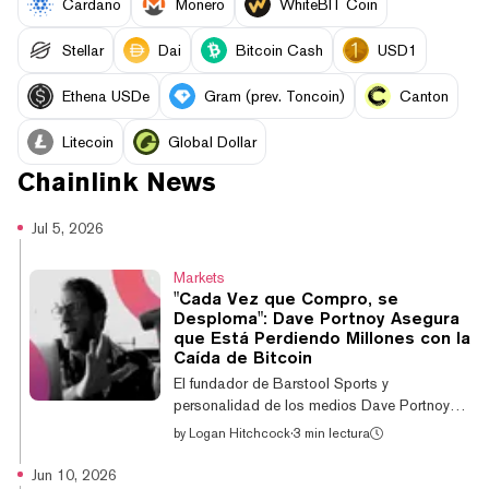
Cardano
Monero
WhiteBIT Coin
Stellar
Dai
Bitcoin Cash
USD1
Ethena USDe
Gram (prev. Toncoin)
Canton
Litecoin
Global Dollar
Chainlink
News
Jul 5, 2026
Markets
"Cada Vez que Compro, se
Desploma": Dave Portnoy Asegura
que Está Perdiendo Millones con la
Caída de Bitcoin
El fundador de Barstool Sports y
personalidad de los medios Dave Portnoy
sabe que no es un experto en el trading de
by
Logan Hitchcock
·
3 min lectura
criptomonedas, pero eso nunca le ha
impedido intentarlo una y otra vez durante
Jun 10, 2026