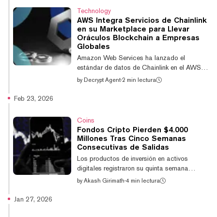
LayerZero fue explotada, lo que resultó en
Technology
$300 millones en pérdidas en todo el DeFi",
AWS Integra Servicios de Chainlink
escribió Kelp DAO en X. "Informes
en su Marketplace para Llevar
independientes de SEAL 911, Chainalysis y
Oráculos Blockchain a Empresas
otros importantes investigadores de
Globales
seguridad apuntan al mismo origen". En abril,
Amazon Web Services ha lanzado el
un at...
estándar de datos de Chainlink en el AWS
Marketplace, poniendo a disposición de los
by
Decrypt Agent
·
2 min lectura
desarrolladores empresariales los feeds de
datos, los flujos de datos y los servicios de
Feb 23, 2026
prueba de reservas del proveedor de
oráculos. La integración con el AWS
Coins
Marketplace incluye tres servicios principales
Fondos Cripto Pierden $4.000
de Chainlink diseñados para aplicaciones
Millones Tras Cinco Semanas
blockchain empresariales. Los feeds de
Consecutivas de Salidas
datos de Chainlink proporcionan precios
Los productos de inversión en activos
descentralizados y datos de mercado para
digitales registraron su quinta semana
la valoració...
consecutiva de salidas de capital,
by
Akash Girimath
·
4 min lectura
extendiendo una liquidación que ya ha
borrado $4.000 millones del sector en medio
Jan 27, 2026
de un generalizado desinterés de los
inversores e incertidumbre macro. Los fondos