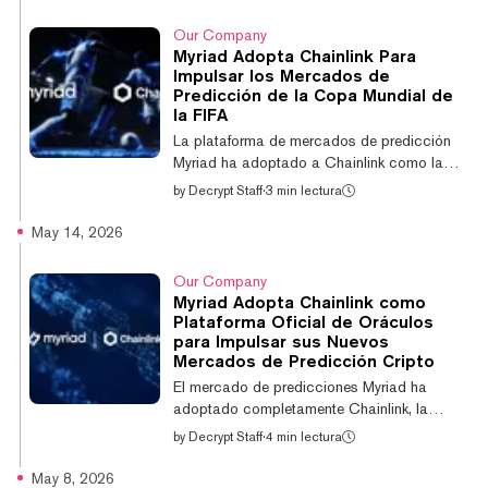
los últimos años. Esta semana, Portnoy dijo
al presentador de Fox Business, Stuart
Our Company
Varney, que ha perdido millones de dólares
Myriad Adopta Chainlink Para
con Bitcoin, la mayor criptomoneda por
Impulsar los Mercados de
capitalización de mercado, después de que
Predicción de la Copa Mundial de
su precio cayera más de un 50% desde su
la FIFA
máximo histórico de $126.080 alcanzado en
La plataforma de mercados de predicción
octubre hasta un...
Myriad ha adoptado a Chainlink como la
"infraestructura oracle exclusiva" detrás de
by
Decrypt Staff
·
3 min lectura
sus mercados de predicción para los
partidos de la Copa Mundial de la FIFA
May 14, 2026
2026, automatizando la forma en que dichos
mercados se resuelven y liquidan. El
Our Company
movimiento se basa en el uso existente de
Myriad Adopta Chainlink como
Myriad del Chainlink Runtime Environment, o
Plataforma Oficial de Oráculos
CRE, que la plataforma ya utiliza para
para Impulsar sus Nuevos
gestionar mercados de precios de
Mercados de Predicción Cripto
criptomonedas. El CRE se encargará de la
El mercado de predicciones Myriad ha
resolución y liquidaci...
adoptado completamente Chainlink, la
plataforma oracle estándar de la industria,
by
Decrypt Staff
·
4 min lectura
para impulsar sus mercados de
predicciones cripto, comenzando con
May 8, 2026