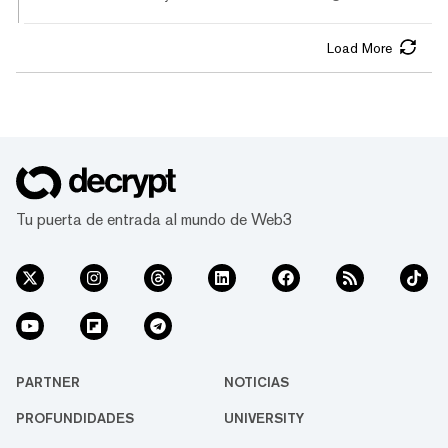
en el token subyacente. La reserva será
financiada por las corrientes de ingresos on-
Load More
chain y off-chain de Chainlink, según el
anuncio del jueves. Los ingresos de la
reserva obtenidos a través de la adopción
institucional a gran escala del estándar
Chainlink ayudarán a mejorar el crecimiento,
la seguridad y la sostenibilidad del proyecto.
El fondo ya ha atraído $1 millón en...
Tu puerta de entrada al mundo de Web3
PARTNER
NOTICIAS
PROFUNDIDADES
UNIVERSITY