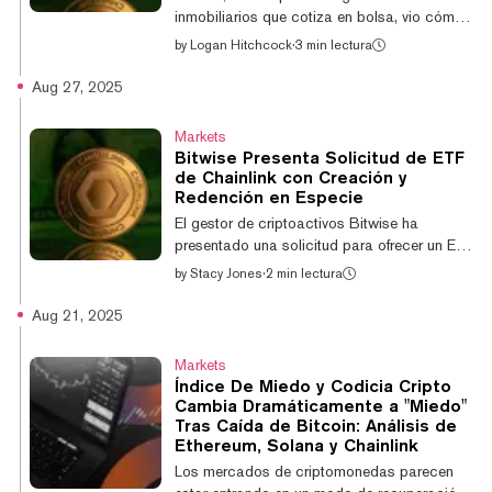
agencias y departamentos t...
inmobiliarios que cotiza en bolsa, vio cómo
el precio de sus acciones se disparó el
by
Logan Hitchcock
·
3 min lectura
jueves después de anunciar que ha
adoptado una estrategia de tesorería de
Aug 27, 2025
activos digitales que se centrará en
Chainlink (LINK). La estrategia de la
Markets
empresa fue aprobada por su junta directiva,
Bitwise Presenta Solicitud de ETF
permitiéndole asignar una parte de su
de Chainlink con Creación y
tesorería para adquirir LINK—el token que
Redención en Especie
impulsa la red de oráculos de Chainlink, que
El gestor de criptoactivos Bitwise ha
aporta datos del mundo real a las
presentado una solicitud para ofrecer un ETF
aplicaciones blockch...
de Chainlink que mantendría directamente
by
Stacy Jones
·
2 min lectura
LINK, el token nativo de la red de oráculos,
según una nueva presentación ante la SEC.
Aug 21, 2025
La presentación aún no incluye un ticker
prospectivo, pero sí indica que los tokens
Markets
que respaldan las acciones serían
Índice De Miedo y Codicia Cripto
mantenidos con Coinbase Custody Trust
Cambia Dramáticamente a "Miedo"
Company. Este es el mismo custodio
Tras Caída de Bitcoin: Análisis de
utilizado por muchos de los ETF de
Ethereum, Solana y Chainlink
criptomonedas más grandes listados en
Los mercados de criptomonedas parecen
Estados Unidos, como el i...