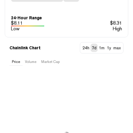
24-Hour Range
$
8.11
$
8.31
Low
High
Chainlink Chart
24h
7d
1m
1y
max
Price
Volume
Market Cap