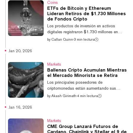
Coins
cripto registraron $288 millones en salidas
ETFs de Bitcoin y Ethereum
netas la semana pasada, llevando el total de
Lideran Retiros de $1.730 Millones
cinco semanas a aproximadamente $4.000
de Fondos Cripto
millones, según un informe de CoinShares
Los productos de inversión en activos
publicado el lunes. Los volúmenes de
digitales registraron $1.730 millones en
negociación se des...
salidas la semana pasada, marcando el
by
Callan Quinn
·
3 min lectura
mayor retiro semanal desde mediados de
noviembre de 2025, según datos publicados
Jan 20, 2026
el lunes por CoinShares. Los productos de
inversión en Bitcoin lideraron las caídas, con
Markets
$1.090 millones saliendo durante la semana,
Ballenas Cripto Acumulan Mientras
mientras que los fondos de Ethereum vieron
el Mercado Minorista se Retira
$630 millones en salidas. En contraste, los
Los principales poseedores de
productos vinculados a Solana registraron
criptomonedas están aumentando sus
entradas de $17,1 millones. Los activos...
posiciones en Ethereum, Chainlink y Bitcoin,
by
Akash Girimath
·
4 min lectura
según datos on-chain, una señal de
acumulación estratégica que contrasta con
Jan 16, 2026
la reciente presión de venta impulsada por
inversores minoristas. El lunes, el ratio de
Markets
staking de Ethereum alcanzó un nuevo hito
CME Group Lanzará Futuros de
del 30%, bloqueando más de $120.000
Cardano, Chainlink y Stellar el 9 de