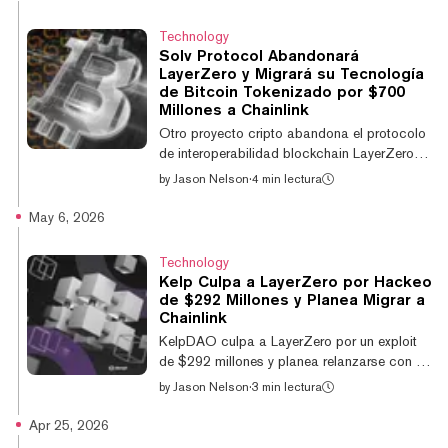
mercados para BTC, ETH, BNB y SOL, con
mercados de RWA por venir. Chainlink
Technology
habilita mercados de predicciones de alta
Solv Protocol Abandonará
velocidad que ofrecen pagos en tiempo casi
LayerZero y Migrará su Tecnología
real para los usuarios. Como base de la
de Bitcoin Tokenizado por $700
integración, el Chainlink Runtime Environment
Millones a Chainlink
(CRE) equipa a Myriad con una capa de
Otro proyecto cripto abandona el protocolo
orquestación unificada para aut...
de interoperabilidad blockchain LayerZero
tras las consecuencias del exploit de $292
by
Jason Nelson
·
4 min lectura
millones de Kelp DAO, que intensificó el
escrutinio en torno a la seguridad de los
May 6, 2026
puentes entre cadenas. En un anuncio del
jueves, Solv Protocol informó que está
Technology
migrando la infraestructura que respalda
Kelp Culpa a LayerZero por Hackeo
más de $700 millones en Bitcoin tokenizado,
de $292 Millones y Planea Migrar a
de LayerZero al Protocolo de
Chainlink
Interoperabilidad Cross-Chain (CCIP) de
KelpDAO culpa a LayerZero por un exploit
Chainlink, tras lo que describió como una
de $292 millones y planea relanzarse con un
revisión de...
sistema cross-chain rediseñado sobre
by
Jason Nelson
·
3 min lectura
Chainlink, según anunció el grupo en X el
martes. "Del incidente del 18 de abril, queda
Apr 25, 2026
claro que la propia infraestructura de