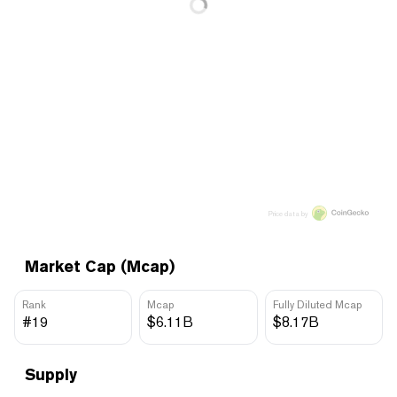
Price data by
Market Cap (Mcap)
Rank
Mcap
Fully Diluted Mcap
#19
$6.11B
$8.17B
Supply