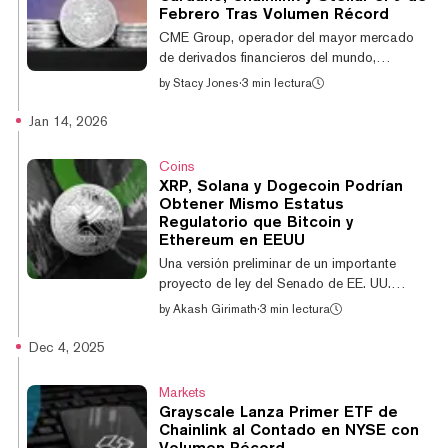
millones en ETH en la red, según Token
Febrero Tras Volumen Récord
Terminal. El máximo histórico indica una
CME Group, operador del mayor mercado
creciente confianza institucional en la
de derivados financieros del mundo,
propuesta de valor de la re...
agregará contratos de futuros de Cardano,
by
Stacy Jones
·
3 min lectura
Chainlink y Stellar a sus ofertas de
criptomonedas el 9 de febrero. Los nuevos
Jan 14, 2026
contratos de ADA, LINK y LXM aún están
pendientes de revisión regulatoria, informó la
Coins
empresa en un comunicado de prensa el
XRP, Solana y Dogecoin Podrían
jueves. Los contratos se ofrecerán tanto en
Obtener Mismo Estatus
tamaños estándar como micro para las tres
Regulatorio que Bitcoin y
criptomonedas: 100.000 ADA y 10.000 para
Ethereum en EEUU
el micro; 5.000 LINK y 250 para el micro; y
Una versión preliminar de un importante
250.000 XL...
proyecto de ley del Senado de EE. UU.
podría otorgar un alivio regulatorio
by
Akash Girimath
·
3 min lectura
significativo a importantes criptomonedas
como XRP, Solana y Dogecoin al colocarlas
Dec 4, 2025
en la misma categoría que Bitcoin y
Ethereum, según el texto que circula antes
Markets
del lanzamiento oficial. El borrador de la "Ley
Grayscale Lanza Primer ETF de
de Claridad" del Comité Bancario del
Chainlink al Contado en NYSE con
Senado, publicado por el presidente Tim
Volumen Récord