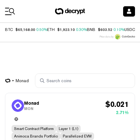
Coin Prices
$65,168.00
$1,923.10
$603.52
$
BTC
0.50%
ETH
0.30%
BNB
0.10%
USDC
Price data by
Monad
$
0.021
Monad
MON
2.71%
Smart Contract Platform
Layer 1 (L1)
Animoca Brands Portfolio
Parallelized EVM