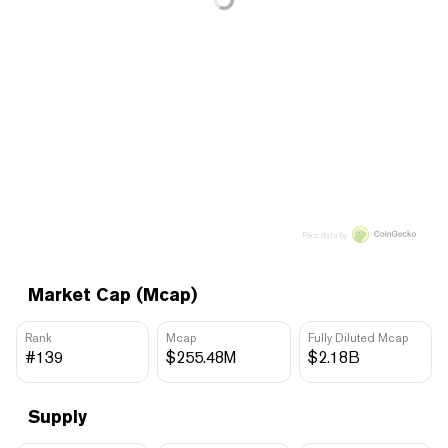
Price data by
Market Cap (Mcap)
Rank
Mcap
Fully Diluted Mcap
#139
$255.48M
$2.18B
Supply