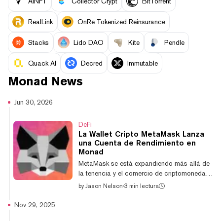
AINFT
Collector Crypt
BitTorrent
RealLink
OnRe Tokenized Reinsurance
Stacks
Lido DAO
Kite
Pendle
Quack AI
Decred
Immutable
Monad
News
Jun 30, 2026
DeFi
La Wallet Cripto MetaMask Lanza
una Cuenta de Rendimiento en
Monad
MetaMask se está expandiendo más allá de
la tenencia y el comercio de criptomonedas
con el lanzamiento de Money Account, una
by
Jason Nelson
·
3 min lectura
función de autocustodia que combina
rendimiento de stablecoins, pagos y trading
Nov 29, 2025
en un solo balance. El lanzamiento del