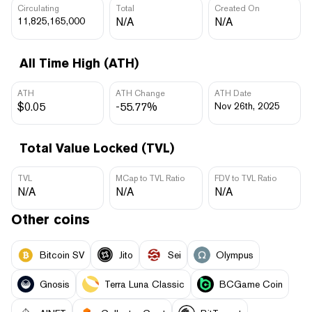
Circulating
Total
Created On
11,825,165,000
N/A
N/A
All Time High (ATH)
ATH
ATH Change
ATH Date
$0.05
-55.77%
Nov 26th, 2025
Total Value Locked (TVL)
TVL
MCap to TVL Ratio
FDV to TVL Ratio
N/A
N/A
N/A
Other coins
Bitcoin SV
Jito
Sei
Olympus
Gnosis
Terra Luna Classic
BCGame Coin