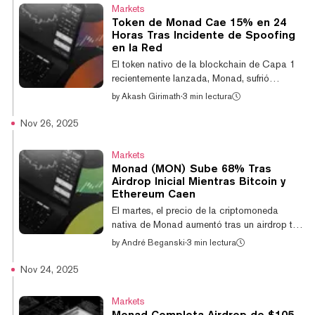
producto anunciado el martes, llega en un
Markets
momento en que las wallets y los exchanges
Token de Monad Cae 15% en 24
compiten cada vez más por convertirse en la
Horas Tras Incidente de Spoofing
interfaz financiera principal de los usuarios,
en la Red
añadiendo herramientas de préstamos,
El token nativo de la blockchain de Capa 1
pagos y ahorro a medida que las
recientemente lanzada, Monad, sufrió
stablecoins...
pérdidas adicionales el jueves en medio de
by
Akash Girimath
·
3 min lectura
la volatilidad que ha afectado al token desde
su debut hace aproximadamente tres días.
Nov 26, 2025
La criptomoneda cayó un 15% en las
últimas 24 horas a $0,03 después de caer
Markets
desde $0,04 al final de la sesión de
Monad (MON) Sube 68% Tras
negociación en Estados Unidos. Se
Airdrop Inicial Mientras Bitcoin y
mantiene un 47% más alta desde su debut el
Ethereum Caen
25 de noviembre, gracias principalmente a
El martes, el precio de la criptomoneda
su sólido aumento desde un precio de
nativa de Monad aumentó tras un airdrop tan
apertura de alrededor...
esperado que inicialmente decepcionó a
by
André Beganski
·
3 min lectura
varios especuladores. El token, que puede
usarse para pagar tarifas de transacción o
Nov 24, 2025
asegurar la red de Capa 1 mediante staking,
se cotizó recientemente a $0,042, un 19%
Markets
más que el día anterior, según el proveedor
Monad Completa Airdrop de $105