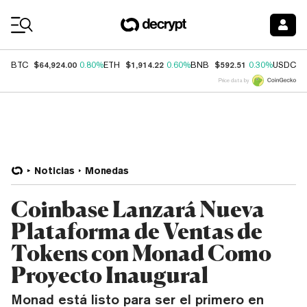
Coin Prices
$64,924.00
$1,914.22
$592.51
$
BTC
0.80%
ETH
0.60%
BNB
0.30%
USDC
Price data by
Noticias
Monedas
Coinbase Lanzará Nueva
Plataforma de Ventas de
Tokens con Monad Como
Proyecto Inaugural
Monad está listo para ser el primero en