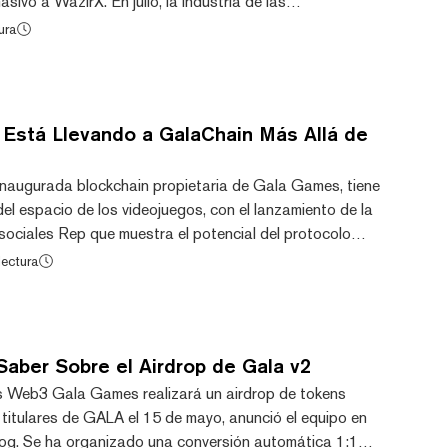
sivo a WazirX. En julio, la industria de las
nció el hackeo del mayor exchange de criptomonedas de
ura
 explotación resultó en pérdidas de aproximadamente $235
ers apuntando a las billeteras calientes y frías de la
do SK Mausad Alam está bajo cust...
 Está Llevando a GalaChain Más Allá de
 inaugurada blockchain propietaria de Gala Games, tiene
el espacio de los videojuegos, con el lanzamiento de la
sociales Rep que muestra el potencial del protocolo
 gente nos ve como un proyecto de metaverso o de
lectura
", dijo Jason Brink, Presidente de Blockchain de Gala, a
lidad es que todo el contenido de juegos es la
que está sucediendo detrás de escena, q...
aber Sobre el Airdrop de Gala v2
s Web3 Gala Games realizará un airdrop de tokens
titulares de GALA el 15 de mayo, anunció el equipo en
log. Se ha organizado una conversión automática 1:1