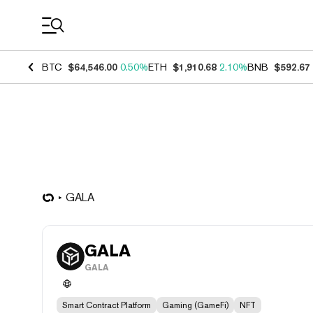
Coin Prices
BTC
$64,546.00
0.50%
ETH
$1,910.68
2.10%
BNB
$592.67
GALA
GALA
GALA
Smart Contract Platform
Gaming (GameFi)
NFT