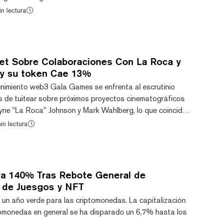
ios, con soporte para el token GALA v1 que se dejará
n lectura
e requiere ninguna acción por parte de los usuarios que
 billetera(s) Ethereum. El equipo ha aconsejado a los
sus tokens GALA de cualquier pool de liqu...
et Sobre Colaboraciones Con La Roca y
y su token Cae 13%
enimiento web3 Gala Games se enfrenta al escrutinio
 de tuitear sobre próximos proyectos cinematográficos
ne "La Roca" Johnson y Mark Wahlberg, lo que coincidió
a del valor de su token GALA. Pero ahora el tweet ha
in lectura
ken está perdiendo parte de las ganancias de esta
 de CoinGecko, GALA ha perdido casi un 14% de su
24 horas, cayendo a un precio de unos 0,037 dól...
a 140% Tras Rebote General de
 de Juesgos y NFT
 un año verde para las criptomonedas. La capitalización
omonedas en general se ha disparado un 6,7% hasta los