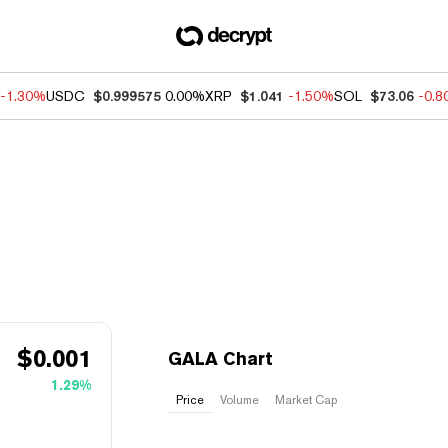
-1.30%
USDC
$0.999575
0.00%
XRP
$1.041
-1.50%
SOL
$73.06
-0.
$
0.001
GALA Chart
1.29%
Price
Volume
Market Cap