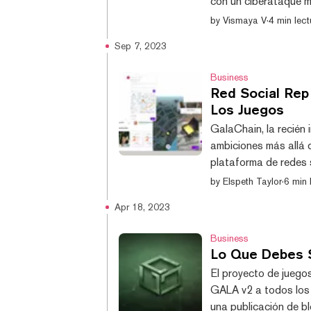
con un ciberataque ma
criptomonedas prese
by
Vismaya V
·
4 min lect
la India, WazirX. La
Sep 7, 2023
millones, con los hack
plataforma. El acusa
Business
Red Social Rep
Los Juegos
GalaChain, la recién
ambiciones más allá d
plataforma de redes 
descentralizado. "La
by
Elspeth Taylor
·
6 min 
juegos principalmente
Apr 18, 2023
Decrypt. "Pero la rea
'decoración' para lo 
Business
Lo Que Debes S
El proyecto de juego
GALA v2 a todos los 
una publicación de b