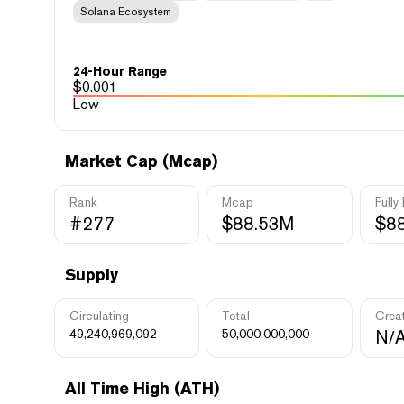
Solana Ecosystem
24-Hour Range
$
0.001
Low
Market Cap (Mcap)
Rank
Mcap
Fully
#277
$88.53M
$8
Supply
Circulating
Total
Crea
49,240,969,092
50,000,000,000
N/
All Time High (ATH)