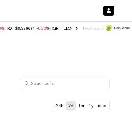
80%
TRX
$0.326671
-0.20%
FIGR_HELOC
$1.018
0.00%
HYPE
$56.16
Price data by
24h
7d
1m
1y
max