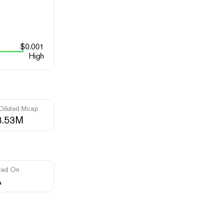
$
0.001
High
 Diluted Mcap
8.53M
ted On
A