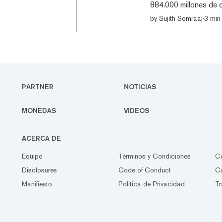
884.000 millones de 
CoinGecko. Las cript
by
Sujith Somraaj
·
3 min 
(GALA), Decentralan
una excepción y han 
seman
PARTNER
NOTICIAS
MONEDAS
VIDEOS
ACERCA DE
Equipo
Términos y Condiciones
C
Disclosures
Code of Conduct
Ca
Manifiesto
Política de Privacidad
Tr