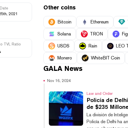
Other coins
Date
25th, 2021
Bitcoin
Ethereum
Solana
TRON
Fig
to TVL Ratio
USDS
Rain
LEO 
A
Monero
WhiteBIT Coin
GALA
News
Nov 16, 2024
Law and Order
Policía de Del
de $235 Millon
La división de Inteli
Policía de Delhi ha 