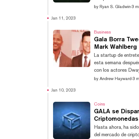
para todos los usuar
by
Ryan S. Gladwin
·
3 mi
inmediatamente. No s
Jan 11, 2023
tengan GALA en su(s)
usuarios que retiren 
Business
Gala Borra Twe
Mark Wahlberg 
La startup de entret
esta semana después
con los actores Dway
con una subida masiv
by
Andrew Hayward
·
3 m
sido borrado, y el to
Jan 10, 2023
semana. Según datos
valor en las últimas 
Coins
GALA se Dispar
Criptomonedas
Hasta ahora, ha sido
del mercado de cript