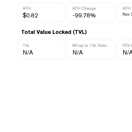
ATH
ATH Change
ATH 
$0.82
-99.78%
Nov 
Total Value Locked (TVL)
TVL
MCap to TVL Ratio
FDV 
N/A
N/A
N/