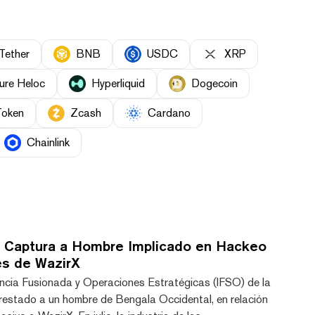
Tether
BNB
USDC
XRP
ure Heloc
Hyperliquid
Dogecoin
Token
Zcash
Cardano
Chainlink
hi Captura a Hombre Implicado en Hackeo
es de WazirX
gencia Fusionada y Operaciones Estratégicas (IFSO) de la
arrestado a un hombre de Bengala Occidental, en relación