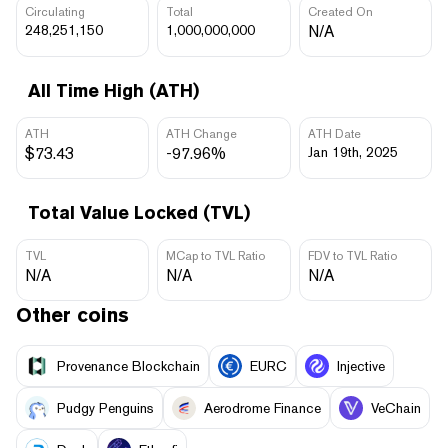
Circulating
Total
Created On
248,251,150
1,000,000,000
N/A
All Time High (ATH)
ATH
ATH Change
ATH Date
$73.43
-97.96%
Jan 19th, 2025
Total Value Locked (TVL)
TVL
MCap to TVL Ratio
FDV to TVL Ratio
N/A
N/A
N/A
Other coins
Provenance Blockchain
EURC
Injective
Pudgy Penguins
Aerodrome Finance
VeChain