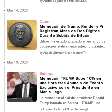
by
André Beganski
·
4 min lectura
extorsionar al fundador de Tron,
amenazando supuestamente con destruir
Mar 14, 2026
sus tenencias de WLFI y reportar al
controvertido empresario ante las
Coins
autoridades estadounidenses. Poco después
Memecoin de Trump, Render y Pi
de que World Liberty bloqueara 4.000
Registran Alzas de Dos Dígitos
millones de WLFI en septiembre —tokens que
Durante Subida de Bitcoin
Sun había comprado—, el cofundador
Bitcoin ha estado atrapado en un rango de
Chase Herro supuestamente instó al
cotización relativamente estrecho durante
multimillonario cripto a retirar voluntariame...
semanas. Sin embargo, esto no ha impedido
by
Akash Girimath
·
3 min lectura
que algunos altcoins registren alzas de dos
dígitos impulsadas por catalizadores
Mar 13, 2026
específicos y un amplio retorno del apetito
por el riesgo. La principal criptomoneda ha
Business
cotizado entre aproximadamente $73.000 y
Memecoin TRUMP Sube 10% en
$62.000 durante las últimas cinco semanas.
una Hora tras Anuncio de Evento
En las últimas 24 horas, Bitcoin mostró una
Exclusivo con el Presidente en
resiliencia renovada, subiendo casi un 3%
Mar-a-Lago
para cotizar a $72.300, según el ag...
La memecoin oficial del presidente Donald
Trump basada en Solana—TRUMP—se
disparó más del 10% en una hora el jueves
by
Logan Hitchcock
·
3 min lectura