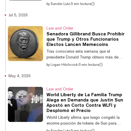
las tenencias de criptomonedas del
by
Sander Lutz
·
3 min lectura
presidente Donald Trump después de que
nuevas divulgaciones financieras revelaran
Jul 5, 2026
que generaron más de $1.200 millones en
ingresos para él el año pasado. Cinco
Law and Order
demócratas del Senado—Elizabeth Warren
Senadora Gillibrand Busca Prohibir
(D-MA), Richard Blumenthal (D-CT), Gary
que Trump y Otros Funcionarios
Peters (D-MI), Dick Durbin (D-IL) y Ron
Electos Lancen Memecoins
Wyden (D-OR)—dijeron que las
Tras conocerse esta semana que el
divulgaciones planteaban preocupaciones
presidente Donald Trump obtuvo más de
sobre posibles conflictos de interés, infl...
$1.200 millones gracias a sus iniciativas
by
Logan Hitchcock
·
3 min lectura
relacionadas con criptomonedas el año
pasado, la senadora por Nueva York, Kirsten
May 4, 2026
Gillibrand, volvió a pedir que se prohíba a los
políticos y a sus cónyuges emitir y
Law and Order
promocionar activos digitales. La prohibición
World Liberty de La Familia Trump
también abarcaría a las memecoins, de las
Alega en Demanda que Justin Sun
que tanto Trump como la primera dama,
Apostó en Corto Contra WLFI y
Melania Trump, se beneficiaron durante el
Desplomó el Precio
último año. Según los reportes, el presidente
World Liberty afirma que luego congeló la
obtuvo...
enorme posición de tokens de Sun para
"prevenir mayores daños" a la empresa y a
by
Sander Lutz
·
3 min lectura