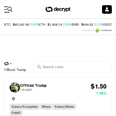
Coin Prices
$65,247.00
$1,926.74
$604.32
$
BTC
0.50%
ETH
0.30%
BNB
0.10%
USDC
Price data by
Official Trump
$
1.50
Official Trump
TRUMP
1.08%
Solana Ecosystem
Meme
Solana Meme
PolitiFi