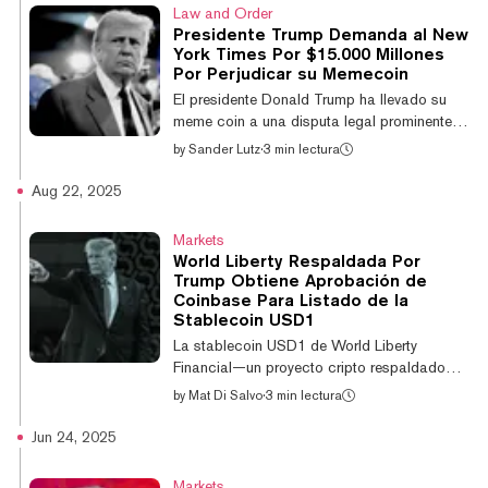
le permitirá adquirir hasta $5 millones en
Law and Order
total de los dos activos durante el próximo
Presidente Trump Demanda al New
año, según un anuncio de la empresa el
York Times Por $15.000 Millones
jueves. "Bitcoin se está convirtiendo
Por Perjudicar su Memecoin
rápidamente en el estándar de oro de las
El presidente Donald Trump ha llevado su
criptomonedas, y creemos que sería un hito
meme coin a una disputa legal prominente,
impo...
alegando en una nueva demanda por
by
Sander Lutz
·
3 min lectura
difamación de $15.000 millones contra el
New York Times, que la publicación
Aug 22, 2025
perjudicó la reputación de su proyecto de
tokens de Solana multimillonario. La
Markets
demanda, presentada el lunes en un tribunal
World Liberty Respaldada Por
federal en Florida, alega que cuatro
Trump Obtiene Aprobación de
reporteros del Times publicaron
Coinbase Para Listado de la
maliciosamente información falsa sobre el
Stablecoin USD1
presidente en múltiples artículos y un libro, lo
La stablecoin USD1 de World Liberty
que generó pérdidas econ...
Financial—un proyecto cripto respaldado
por el presidente Donald Trump y sus hijos—
by
Mat Di Salvo
·
3 min lectura
ya está disponible para negociación en
Coinbase, anunció el exchange el jueves. El
Jun 24, 2025
exchange de criptomonedas más grande de
Estados Unidos anunció la cotización en
Markets