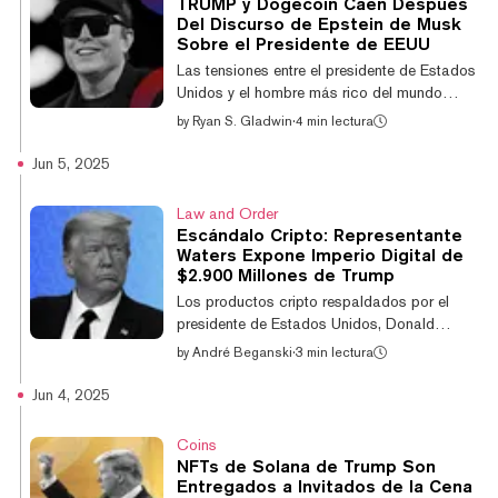
TRUMP y Dogecoin Caen Después
Sherman (D-CA-32) el jueves, agregando
Del Discurso de Epstein de Musk
que "Trump crea 'Trump Coins' sin costo
Sobre el Presidente de EEUU
alguno, lo que significa que esto es
Las tensiones entre el presidente de Estados
simplemente un soborno de $300 millones
Unidos y el hombre más rico del mundo
que va directamente a su bolsillo". La empr...
llegaron a su punto máximo el jueves,
by
Ryan S. Gladwin
·
4 min lectura
cuando Elon Musk alegó que el presidente
Donald Trump es mencionado en archivos
Jun 5, 2025
relacionados con el delincuente sexual
convicto Jeffrey Epstein. Como resultado,
Law and Order
dos memecoins vinculadas a Trump y Musk
Escándalo Cripto: Representante
han caído en valor mientras la alianza llega
Waters Expone Imperio Digital de
a un final explosivo. Tanto el token Official
$2.900 Millones de Trump
Trump como Dogecoin se encuentran entre
Los productos cripto respaldados por el
los 10 criptoactivos con peor rendimiento en
presidente de Estados Unidos, Donald
la...
Trump, están dificultando que los
by
André Beganski
·
3 min lectura
legisladores tengan un diálogo productivo
sobre la regulación de activos digitales, dijo
Jun 4, 2025
el miércoles la representante Maxine Waters
(D-CA), la demócrata de mayor rango en el
Coins
Comité de Servicios Financieros de la
NFTs de Solana de Trump Son
Cámara. "Trump no solo quiere que los
Entregados a Invitados de la Cena