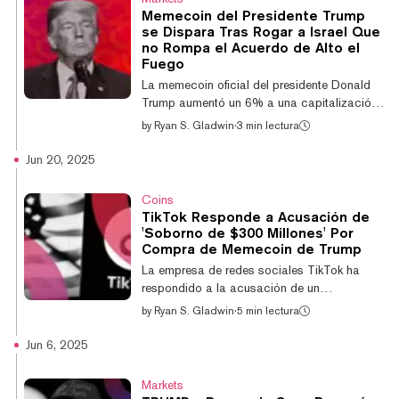
una publicación del jueves en X. Eric Trump,
Memecoin del Presidente Trump
hijo del presidente y cofundador de World
se Dispara Tras Rogar a Israel Que
Liberty, luego la reposteó y dijo que más
no Rompa el Acuerdo de Alto el
noticias relacionadas con el proyecto cripto
Fuego
vendrían "muy pronto". Decrypt contactó a
La memecoin oficial del presidente Donald
WL...
Trump aumentó un 6% a una capitalización
de mercado de $1.800 millones el martes
by
Ryan S. Gladwin
·
3 min lectura
cuando anunció un alto el fuego entre Irán e
Israel en las primeras horas del martes. Pero
Jun 20, 2025
esto no ha estado exento de
complicaciones. El jefe del Estado Mayor del
Coins
ejército israelí, Eyal Zamir, afirmó que Irán
TikTok Responde a Acusación de
rompió inmediatamente el alto el fuego,
'Soborno de $300 Millones' Por
según The New York Times. Sin embargo,
Compra de Memecoin de Trump
Israel insistió en que "respondería con
La empresa de redes sociales TikTok ha
fuerza", lo cual hizo, mientras Trump instaba
respondido a la acusación de un
a...
congresista de que había comprado
by
Ryan S. Gladwin
·
5 min lectura
memecoins TRUMP para "sobornar" al
presidente de Estados Unidos. "Los
Jun 6, 2025
propietarios chinos de TikTok han anunciado
que están comprando 'Trump Coins' por
Markets
$300 millones", tuiteó el congresista Brad