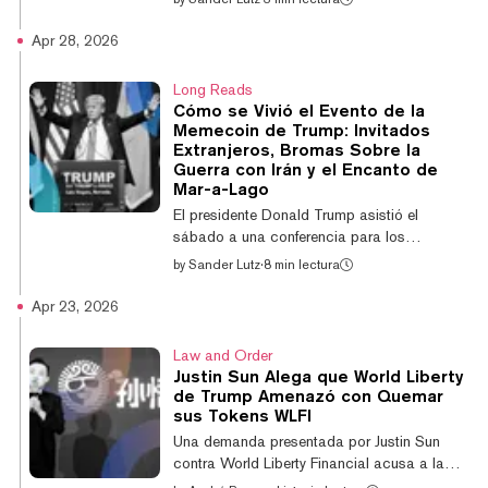
los tenedores de su token, un derecho que la
compañía asegura siempre tuvo en virtud del
Apr 28, 2026
acuerdo de desbloqueo de tokens de Sun.
Poco después, Sun realizó solicitudes
Long Reads
públicas a World Liberty para que
Cómo se Vivió el Evento de la
descongelaran sus tokens, argumentando
Memecoin de Trump: Invitados
que no había actuado de forma indebida.
Extranjeros, Bromas Sobre la
Según la demanda de hoy, Sun comenzó a
Guerra con Irán y el Encanto de
Mar-a-Lago
amenazar en privado con acciones legales
contra la firma...
El presidente Donald Trump asistió el
sábado a una conferencia para los
principales tenedores de su memecoin,
by
Sander Lutz
·
8 min lectura
donde ofreció comentarios improvisados
durante casi una hora ante una multitud
Apr 23, 2026
entusiasta de inversores cripto, ejecutivos
tecnológicos, gestores de fondos de
Law and Order
cobertura y seguidores del MAGA. El evento,
Justin Sun Alega que World Liberty
celebrado en Mar-a-Lago, tuvo lugar
de Trump Amenazó con Quemar
mientras el amplio portafolio cripto de la
sus Tokens WLFI
familia Trump enfrenta un escrutinio creciente
Una demanda presentada por Justin Sun
en el Capitolio, generando divisiones incluso
contra World Liberty Financial acusa a la
entre los repu...
empresa respaldada por Trump de intentar