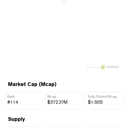
Price data by
Market Cap (Mcap)
Rank
Mcap
Fully Diluted Mcap
#114
$372.37M
$1.50B
Supply