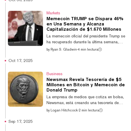
blockchain de Solana. El proyecto describe
a Trump Billionaires Club como "el primer y
Markets
único juego móvil de Trump para verdaderos
Memecoin TRUMP se Dispara 46%
fans de Trump", y señaló que el juego
en Una Semana y Alcanza
ofrecerá a los jugadores "una oportunidad
Capitalización de $1.670 Millones
de obtener una parte de $1 millón en
La memecoin oficial del presidente Trump se
recompensas de la moneda TRUMP". Según
ha recuperado durante la última semana,
su sitio web,...
subiendo un 46% hasta una capitalización
by
Ryan S. Gladwin
·
4 min lectura
de mercado de $1.670 millones. Un analista
cree que esto podría ser el resultado de una
Oct 17, 2025
"recuperación de alivio", luego de que las
múltiples presiones macroeconómicas de
Business
Trump parecen estar aliviándose. El token de
Newsmax Revela Tesorería de $5
Solana ha estado en tendencia bajista
Millones en Bitcoin y Memecoin de
desde la cena cripto realizada para los
Donald Trump
principales tenedores de TRUMP en mayo,
La empresa de medios que cotiza en bolsa,
alcanzando una capitalización de mercado
Newsmax, está creando una tesorería de
m...
activos digitales centrada en Bitcoin y la
by
Logan Hitchcock
·
2 min lectura
memecoin del presidente Donald Trump, que
cotiza como TRUMP en Solana. La junta
Sep 17, 2025
directiva de la empresa aprobó el plan, que