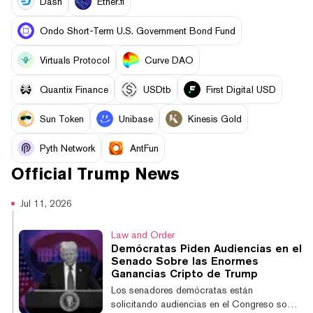
Dash
Ether.fi
Ondo Short-Term U.S. Government Bond Fund
Virtuals Protocol
Curve DAO
Quantix Finance
USDtb
First Digital USD
Sun Token
Unibase
Kinesis Gold
Pyth Network
AntFun
Official Trump
News
Jul 11, 2026
Law and Order
Demócratas Piden Audiencias en el
Senado Sobre las Enormes
Ganancias Cripto de Trump
Los senadores demócratas están
solicitando audiencias en el Congreso sobre