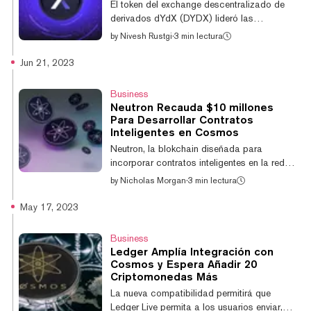
El token del exchange descentralizado de
Blockchain de Corea el martes, según un
derivados dYdX (DYDX) lideró las
artículo de Medium publicado en Twitter por
ganancias en las últimas 24 horas entre las
by
Nivesh Rustgi
·
3 min lectura
el CEO de Circle,...
100 criptomonedas por capitalización de
mercado, según los datos de CoinGecko. El
Jun 21, 2023
token de gobernanza subió un 9% durante la
noche; se negoció por última vez a $2,18.
Business
dYdX es un popular exchange
Neutron Recauda $10 millones
descentralizado, con más de $589 millones
Para Desarrollar Contratos
en volumen de operaciones durante las
Inteligentes en Cosmos
últimas 24 horas. Sus ganancias se
Neutron, la blokchain diseñada para
producen antes del próximo lanzamiento de
incorporar contratos inteligentes en la red
la blockchain basada en Cosmos...
Cosmos mediante el uso de CosmWasm
by
Nicholas Morgan
·
3 min lectura
(Cosmos WebAssembly), está recibiendo un
impulso a traves de una ronda de
May 17, 2023
financiamiento de $10 millones de dólares.
La recaudación de fondos fue liderada por
Business
Binance Labs junto con un grupo de otros
Ledger Amplía Integración con
financiadores que incluyen a CoinFund,
Cosmos y Espera Añadir 20
Delphi Ventures, LongHash y Nomad. Según
Criptomonedas Más
Avril Dutheil, contribuyente principal de
La nueva compatibilidad permitirá que
Neutron, esto apoyará un "importante
Ledger Live permita a los usuarios enviar,