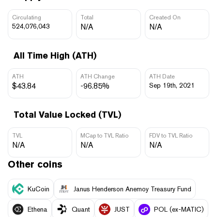
Circulating
Total
Created On
524,076,043
N/A
N/A
All Time High (ATH)
ATH
ATH Change
ATH Date
$43.84
-96.85%
Sep 19th, 2021
Total Value Locked (TVL)
TVL
MCap to TVL Ratio
FDV to TVL Ratio
N/A
N/A
N/A
Other coins
KuCoin
Janus Henderson Anemoy Treasury Fund
Ethena
Quant
JUST
POL (ex-MATIC)