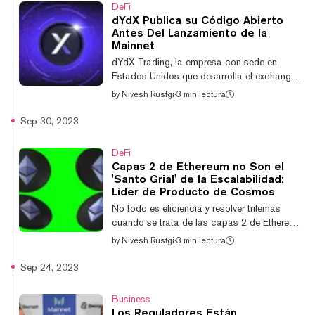
DeFi
día, hasta su valor actual de $9,29, según
dYdX Publica su Código Abierto
CoinGecko. La Propuesta 848 fue aprobada
Antes Del Lanzamiento de la
con el 41,1% del poder de voto de la red
Mainnet
frente al 31,9% en contra, con un 6,6%
dYdX Trading, la empresa con sede en
votando por un veto y un 20,4%
Estados Unidos que desarrolla el exchange
absteniéndose....
descentralizado de derivados dYdX, lanzó
by
Nivesh Rustgi
·
3 min lectura
públicamente el código abierto de su
blockchain independiente. El lanzamiento
Sep 30, 2023
marca el inicio de dYdX Chain, una nueva
versión mejorada (dYdX V4) del popular
DeFi
exchange de derivados. Antonio Juliano,
Capas 2 de Ethereum no Son el
fundador y CEO de dYdX Trading, dijo en un
'Santo Grial' de la Escalabilidad:
comunicado que "Con dYdX Chain, dYdX
Líder de Producto de Cosmos
brinda transparencia y seguridad al
No todo es eficiencia y resolver trilemas
comercio de derivados con un exchange que
cuando se trata de las capas 2 de Ethereum.
es administrado únicamen...
Susannah Evans, líder de producto detrás
by
Nivesh Rustgi
·
3 min lectura
del protocolo de Comunicación Inter-
Blockchain (IBC) en la Fundación Interchain,
Sep 24, 2023
le dijo a Decrypt que el ecosistema de capa
2 de Ethereum "fragmenta a los usuarios y la
Business
liquidez", refiriéndose a la separación de las
Los Reguladores Están