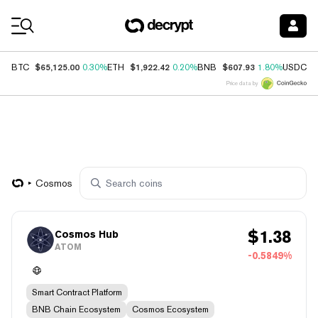
Coin Prices
$65,125.00
$1,922.42
$607.93
$
BTC
0.30%
ETH
0.20%
BNB
1.80%
USDC
Price data by
Cosmos
$
1.38
Cosmos Hub
ATOM
-0.5849%
Smart Contract Platform
BNB Chain Ecosystem
Cosmos Ecosystem