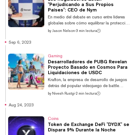
piscinas de liquidez en varias redes sin una
"Perjudicando a Sus Propios
solución para la interoperabilidad. "Las
Países": CEO de Nym
capas 2 no son el Santo Grial", dijo. "Cada
En medio del debate en curso entre líderes
ecosistema de capa 2 es un...
globales sobre cómo equilibrar la protección
de los ciudadanos contra estafas,
by
Jason Nelson
·
3 min lectura
explotación y ataques cibernéticos a la
infraestructura gubernamental, al mismo
Sep 6, 2023
tiempo que se protege el derecho a la
privacidad de los individuos, el CEO de
Gaming
Nym, Harry Halpin, cree que debe haber un
Desarrolladores de PUBG Revelan
equilibrio entre la privacidad, la
Proyecto Basado en Cosmos Para
ciberseguridad y el cumplimiento normativo,
Liquidaciones de USDC
enfatizando que algunos políticos están
Krafton, la empresa de desarrollo de juegos
obstaculizando el camino a la innovación.
detrás del popular videojuego de battle
"En última insta...
royale PUBG: Battlegrounds
by
Nivesh Rustgi
·
2 min lectura
(PlayerUnknown's Battlegrounds), ha
revelado planes para Settlus, un proyecto de
Aug 24, 2023
blockchain que utiliza el Cosmos SDK para
liquidaciones de pagos en USDC. Krafton,
Coins
junto con Circle y AngelHack, presentaron la
Token de Exchange DeFi "DYDX" se
plataforma blockchain Settlus en el evento
Dispara 9% Durante la Noche
Circle Hacker House de la Semana de