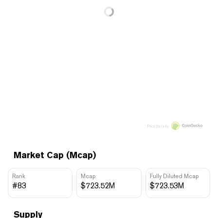
Price data by
Market Cap (Mcap)
Rank
Mcap
Fully Diluted Mcap
#83
$723.52M
$723.53M
Supply