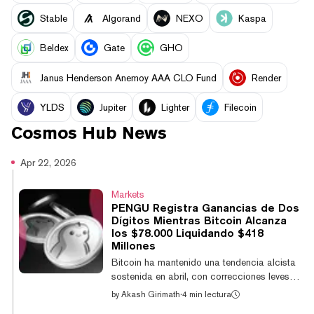
​​Stable
Algorand
NEXO
Kaspa
Beldex
Gate
GHO
Janus Henderson Anemoy AAA CLO Fund
Render
YLDS
Jupiter
Lighter
Filecoin
Cosmos Hub
News
Apr 22, 2026
Markets
PENGU Registra Ganancias de Dos
Dígitos Mientras Bitcoin Alcanza
los $78.000 Liquidando $418
Millones
Bitcoin ha mantenido una tendencia alcista
sostenida en abril, con correcciones leves
que han permitido a las altcoins extender sus
by
Akash Girimath
·
4 min lectura
ganancias. La memecoin de Pudgy