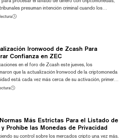
 para procesar el lavado de dinero con criptomonedas,
tribunales presuman intención criminal cuando los
n mezcladores de criptomonedas y monedas de
lectura
 Estado construya una plataforma para vender las
adas. El artículo fue publicado en la sección de teoría
y, el periódico de la Fiscalía Popular Supr...
alización Ironwood de Zcash Para
urar Confianza en ZEC
caciones en el foro de Zcash este jueves, los
rmaron que la actualización Ironwood de la criptomoneda
cidad está cada vez más cerca de su activación, primero
 (testnet), acercando a la red un paso más a permitir
ectura
iquen la integridad de su suministro circulante tras la
sado, de una vulnerabilidad crítica que permitía falsificar
 junio, Ironwood es una p...
 Normas Más Estrictas Para el Listado de
y Prohíbe las Monedas de Privacidad
ciendo su control sobre los mercados cripto una vez más.