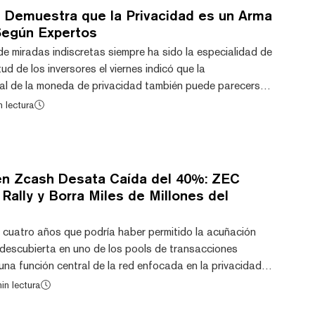
h Demuestra que la Privacidad es un Arma
 Según Expertos
de miradas indiscretas siempre ha sido la especialidad de
ud de los inversores el viernes indicó que la
ipal de la moneda de privacidad también puede parecerse
 Tras la divulgación de un error que tenía el potencial de
n lectura
onedas falsificadas, Zcash cayó a su punto más bajo en
ivo digital cotizaba recientemente alrededor de $350,
el último día, según Coin...
 en Zcash Desata Caída del 40%: ZEC
Rally y Borra Miles de Millones del
e cuatro años que podría haber permitido la acuñación
 descubierta en uno de los pools de transacciones
a función central de la red enfocada en la privacidad—
entre los inversores y envió al ZEC a caer más de un
in lectura
l token nativo de la red ha caído un 35% en las últimas