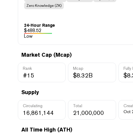
Zero Knowledge (ZK)
24-Hour Range
$
488.52
Low
Market Cap (Mcap)
Rank
Mcap
Fully
#15
$8.32B
$8
Supply
Circulating
Total
Crea
16,861,144
21,000,000
Oct 
All Time High (ATH)