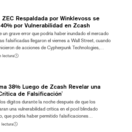
tualmente a $339. Durante la venta masiva, llegó a
 debajo de los $300, registrando su pr...
e ZEC Respaldada por Winklevoss se
40% por Vulnerabilidad en Zcash
 un grave error que podría haber inundado el mercado
 falsificadas llegaron el viernes a Wall Street, cuando
shicieron de acciones de Cypherpunk Technologies,
ma respaldada hace meses por los magnates tecnológicos
n lectura
levoss. La compañía, que a finales del año pasado se
sh, vio sus acciones desplomarse a su nivel más bajo
arzo. Al momento de redactar este artí...
ma 38% Luego de Zcash Revelar una
Crítica de Falsificación'
s dígitos durante la noche después de que los
aran una vulnerabilidad crítica en el pool blindado
, que podría haber permitido falsificaciones
e más de cuatro años. La moneda de privacidad cayó
 lectura
l del miércoles de $635 hasta un mínimo intradía de $309