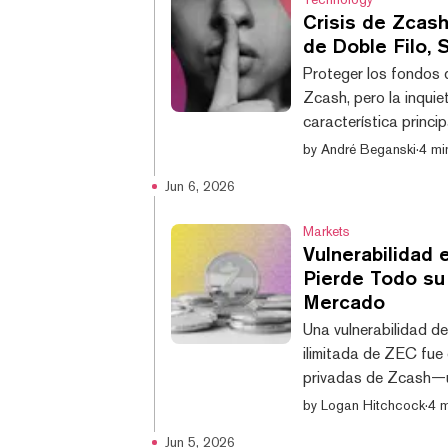
Crisis de Zcas
de Doble Filo,
Proteger los fondos 
Zcash, pero la inquiet
característica princ
a un talón de Aquiles.
by
André Beganski
·
4 mi
desatar una ola de m
Jun 6, 2026
más de un mes. El act
una caída del 33% en 
Markets
Vulnerabilidad
Pierde Todo su 
Mercado
Una vulnerabilidad d
ilimitada de ZEC fue
privadas de Zcash—un
lo que generó pánico 
by
Logan Hitchcock
·
4 m
40% en un solo día. E
Jun 5, 2026