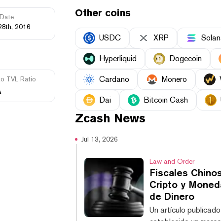
Other coins
Date
28th, 2016
USDC
XRP
Solan
Hyperliquid
Dogecoin
Cardano
Monero
to TVL Ratio
A
Dai
Bitcoin Cash
Zcash
News
Jul 13, 2026
Law and Order
Fiscales Chino
Cripto y Moned
de Dinero
Un artículo publicado 