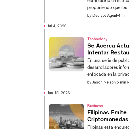
establecido un marco
proponiendo que los 
sospechosos utilice
by
Decrypt Agent
·
4 min 
privacidad, y que el
Jul 4, 2026
criptomonedas confisc
del Procuratorate Dail
Technology
Se Acerca Actu
Intentar Resta
En una serie de publi
desarrolladores info
enfocada en la priva
en una red de pruebas
by
Jason Nelson
·
5 min l
que los usuarios verif
Jun 15, 2026
divulgación, el mes pa
monedas. Anunciada en
Business
Filipinas Emite
Criptomonedas 
Filipinas está endure