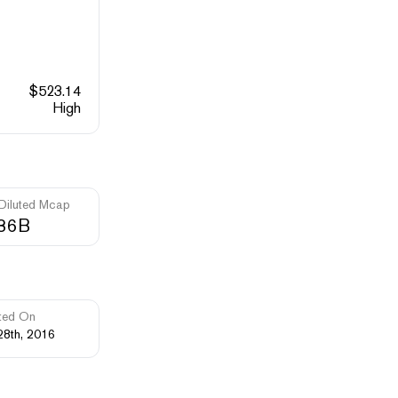
$
523.14
High
 Diluted Mcap
.36B
ted On
28th, 2016