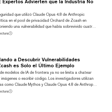
 Expertos Advierten que la Industria No
eguridad que utilizó Claude Opus 4.8 de Anthropic
rítica en el pool de privacidad Orchard de Zcash en
oniendo una vulnerabilidad que había sobrevivido cuatro
parte de los principales criptógrafos de conocimiento
ectura
n hizo que ZEC se desplomara aproximadamente un 38% el
reocupación más amplia en la industria cripto sobre si
frontera están volviéndose cada ve...
dando a Descubrir Vulnerabilidades
Zcash es Solo el Último Ejemplo
de modelos de IA de frontera ya no se limita a chatear
 imágenes o escribir código. Los investigadores utilizan
as como Claude Mythos y Claude Opus 4.8 de Anthropic,
para identificar vulnerabilidades de software, lo que
ectura
es sobre lo que sucede cuando estas capacidades se
isponibles. Esta semana, los inversores cripto recibieron
 la creciente amenaza que re...