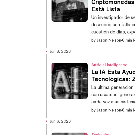
Criptomonedas:
Está Lista
Un investigador de s
descubrió una falla c
cuestión de días, exp
años de revisión por 
by
Jason Nelson
·
6 min l
cero. La divulgació
Jun 8, 2026
jueves y generó una p
los modelos de IA de 
Artificial Intelligence
La IA Está Ayu
Tecnológicas: 
La última generación 
con usuarios, generar
cada vez más sistem
y GPT-5.5 de OpenAI, 
by
Jason Nelson
·
8 min l
genera preocupacion
Jun 6, 2026
vuelven ampliamente d
una advertencia sobre
Technology