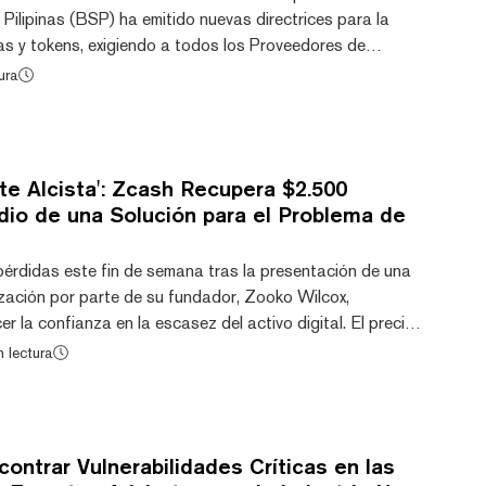
Pilipinas (BSP) ha emitido nuevas directrices para la
s y tokens, exigiendo a todos los Proveedores de
Virtuales (VASPs) con licencia que implementen rigurosos
ura
ligencia y acreditación antes de ofrecer activos
ntes. En un memorándum firmado por la Subgobernadora
dicó que las normas buscan "promover...
e Alcista': Zcash Recupera $2.500
dio de una Solución para el Problema de
érdidas este fin de semana tras la presentación de una
zación por parte de su fundador, Zooko Wilcox,
r la confianza en la escasez del activo digital. El precio
esplomó a finales de la semana pasada luego de que
n lectura
rganización dedicada a apoyar el desarrollo de la
 revelara un bug crítico que permitía la creación de un
okens falsos antes de que fuera comple...
ontrar Vulnerabilidades Críticas en las