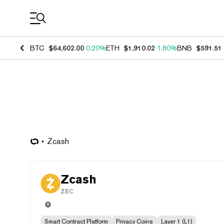
Coin Prices
BTC
$64,602.00
0.20%
ETH
$1,910.02
1.80%
BNB
$591.51
Zcash
Zcash
ZEC
Smart Contract Platform
Privacy Coins
Layer 1 (L1)