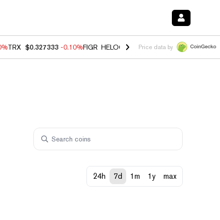
90%
TRX
$0.327333
-0.10%
FIGR_HELOC
$1.02
1.70%
HYPE
$55.82
-
Price data by
24h
7d
1m
1y
max