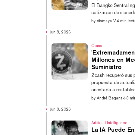
El Bangko Sentral ng 
cotización de moneda
Servicios de Activos 
by
Vismaya V
·
4 min lect
procesos de debida di
Jun 8, 2026
digitales a sus clie
Lyn Javier, el BSP in
Coins
'Extremadament
Millones en Me
Suministro
Zcash recuperó sus p
propuesta de actuali
orientada a restablece
de Zcash (ZEC) se d
by
André Beganski
·
3 mi
Shielded Labs, una o
Jun 8, 2026
moneda de privacidad,
número ilimitado de t
Artificial Intelligence
La IA Puede Enc