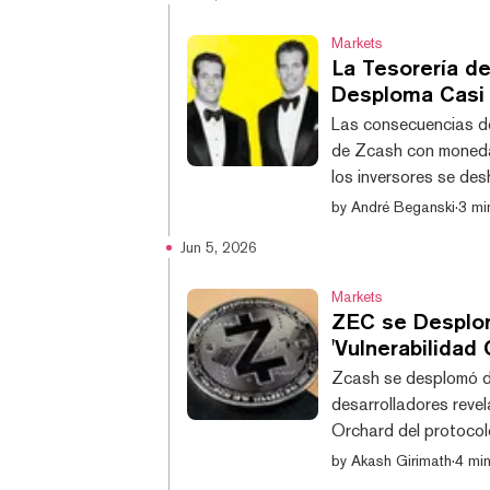
24 horas y cotiza ac
operar brevemente por
Markets
La Tesorería d
Desploma Casi 
Las consecuencias de
de Zcash con monedas
los inversores se de
presionando a la fir
by
André Beganski
·
3 mi
Cameron y Tyler Wink
Jun 5, 2026
dedicó a comprar Zca
desde principios de m
Markets
ZEC se Desplo
'Vulnerabilidad 
Zcash se desplomó do
desarrolladores revel
Orchard del protocolo
indetectables durant
by
Akash Girimath
·
4 min
desde el máximo loca