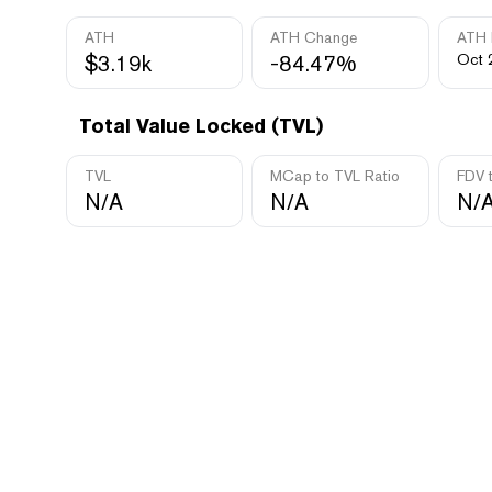
ATH
ATH Change
ATH 
$3.19k
-84.47%
Oct 
Total Value Locked (TVL)
TVL
MCap to TVL Ratio
FDV 
N/A
N/A
N/