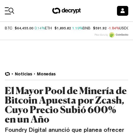
Coin Prices
$64,455.00
$1,895.82
$591.92
BTC
0.14%
ETH
1.19%
BNB
-1.84%
USDC
Price data by
Noticias
Monedas
El Mayor Pool de Minería de
Bitcoin Apuesta por Zcash,
Cuyo Precio Subió 600%
en un Año
Foundry Digital anunció que planea ofrecer