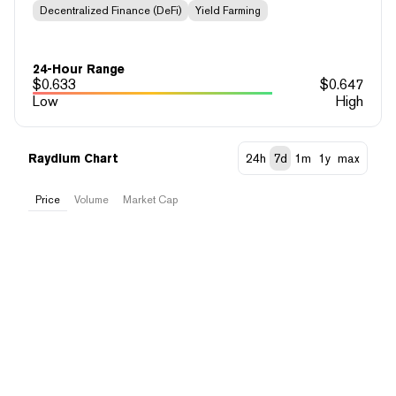
Decentralized Finance (DeFi)
Yield Farming
24-Hour Range
$
0.633
$
0.647
Low
High
Raydium Chart
24h
7d
1m
1y
max
Price
Volume
Market Cap