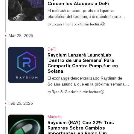
Crecen los Ataques a DeFi
El miércoles, cinco pools de liquidez
obsoletos del exchange descentralizado
Raydium, basado en Solana, fueron
by
Logan Hitchcock
·
3 min lectura
explotados, lo que resultó en el robo de más
de $1,34 millones. El exploit afectó el
Mar 28, 2025
programa heredado de creador de mercado
automatizado de la firma y ocasionó la
DeFi
pérdida de Solana (SOL), así como de la
Raydium Lanzará LaunchLab
stablecoin respaldada en dólares USDC y el
'Dentro de una Semana' Para
token nativo del exchange, RAY. "Ningún
Compartir Contra Pump.fun en
usuario actual de Raydium se ve afectado
Solana
por este exploit ni habría podido interactuar
El exchange descentralizado Raydium de
con estos pool...
Solana anuncia que en la próxima semana
lanzará su plataforma de lanzamiento de
by
Ryan S. Gladwin
·
5 min lectura
tokens "flexible", que abordará los puntos de
dolor de los usuarios en su próximo
Feb 25, 2025
competidor Pump.fun. La nueva plataforma,
LaunchLab, permitirá a los usuarios ajustar
Markets
la curva de vinculación y la tokenomics de
Raydium (RAY) Cae 22% Tras
un token, mientras sigue ofreciendo una
Rumores Sobre Cambios
opción predefinida fácil de usar.
Importantes en Pump.Fun