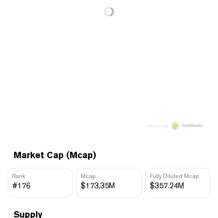
Price data by
Market Cap (Mcap)
Rank
Mcap
Fully Diluted Mcap
#176
$173.35M
$357.24M
Supply