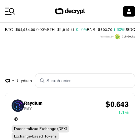
Coin Prices
$64,934.00
$1,919.41
$603.70
$
BTC
0.00%
ETH
0.10%
BNB
1.60%
USDC
Price data by
Raydium
$
0.643
Raydium
RAY
1.1%
Decentralized Exchange (DEX)
Exchange-based Tokens