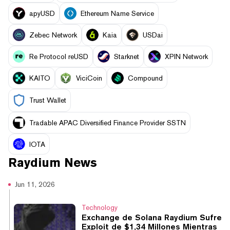
apyUSD
Ethereum Name Service
Zebec Network
Kaia
USDai
Re Protocol reUSD
Starknet
XPIN Network
KAITO
ViciCoin
Compound
Trust Wallet
Tradable APAC Diversified Finance Provider SSTN
IOTA
Raydium
News
Jun 11, 2026
Technology
Exchange de Solana Raydium Sufre
Exploit de $1,34 Millones Mientras