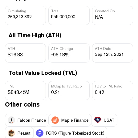
Circulating
Total
Created On
269,313,892
555,000,000
N/A
All Time High (ATH)
ATH
ATH Change
ATH Date
$16.83
-96.18%
Sep 12th, 2021
Total Value Locked (TVL)
TVL
MCap to TVL Ratio
FDV to TVL Ratio
$843.45M
0.21
0.42
Other coins
Falcon Finance
Maple Finance
USAT
Peanut
FGRS (Figure Tokenized Stock)