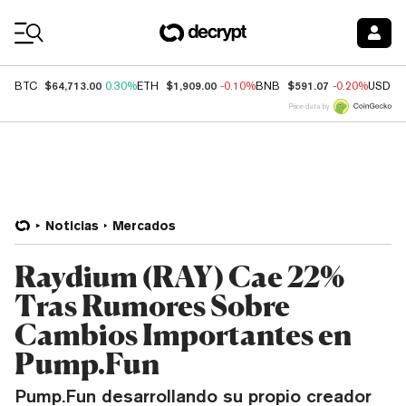
Coin Prices
$64,713.00
$1,909.00
$591.07
BTC
0.30%
ETH
-0.10%
BNB
-0.20%
USDC
Price data by
Noticias
Mercados
Raydium (RAY) Cae 22%
Tras Rumores Sobre
Cambios Importantes en
Pump.Fun
Pump.Fun desarrollando su propio creador