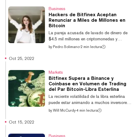
Aunque desde hace mucho tiempo se
Business
sospechaba que Lichtenstein o su esposa,
Hackers de Bitfinex Aceptan
Heather Morgan, eran los responsables de
Renunciar a Miles de Millones en
robar 120.900 Bitcoin, solo se logró
Bitcoin
confirmar hasta ahora. El nuevo detalle fue
La pareja acusada de lavado de dinero de
reportado originalmente por CNBC el jueves.
$4.5 mil millones en criptomonedas y
La pareja...
conspiración para defraudar a los Estados
by
Pedro Solimano
·
2 min lectura
Unidos a través de un hackeo en 2016 del
exchange de criptomonedas Bitfinex, ha
Oct 25, 2022
llegado a un acuerdo de culpabilidad, según
documentos judiciales del viernes por la
Markets
mañana. Como parte del acuerdo de
Bitfinex Supera a Binance y
culpabilidad, la pareja ha acordado
Coinbase en Volumen de Trading
renunciar a las ganancias de los casi
del Par Bitcoin-Libra Esterlina
120.000 Bitcoin de los que se les acusa de
La reciente volatilidad de la libra esterlina
lavar. Ilya Lichtenstein y su esposa Heather
puede estar animando a muchos inversores
Morgan, ambos arres...
a probar suerte en el comercio de
by
Will McCurdy
·
4 min lectura
criptomonedas, si nos atenemos a los
resultados de un reciente informe de Kaiko.
Oct 15, 2022
Los volúmenes de negociación de Bitcoin se
dispararon en los mercados británicos el
Business