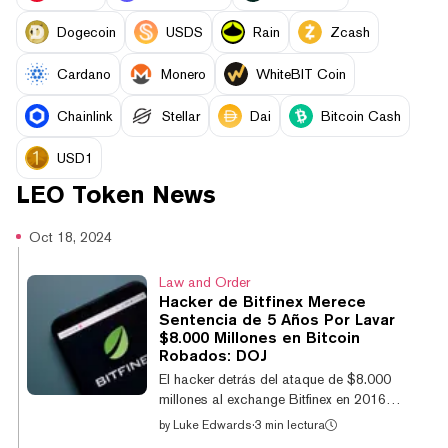
Dogecoin
USDS
Rain
Zcash
Cardano
Monero
WhiteBIT Coin
Chainlink
Stellar
Dai
Bitcoin Cash
USD1
LEO Token
News
Oct 18, 2024
Law and Order
Hacker de Bitfinex Merece
Sentencia de 5 Años Por Lavar
$8.000 Millones en Bitcoin
Robados: DOJ
El hacker detrás del ataque de $8.000
millones al exchange Bitfinex en 2016
debería pasar cinco años en la cárcel,
by
Luke Edwards
·
3 min lectura
según los fiscales de EE. UU. El hacker de