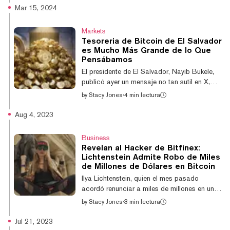
Bitfinex, Ilya Lichtenstein, utilizó sus
Mar 15, 2024
"importantes habilidades técnicas", según lo
expresó el Tribunal de Distrito de EE. UU.,
Markets
para blanquear los fondos digitales con su
Tesoreria de Bitcoin de El Salvador
esposa como cómplice. Ambos se
es Mucho Más Grande de lo Que
declararon culpables el año pasado. El DOJ
Pensábamos
ya ha sugerido que su esposa, Heather
El presidente de El Salvador, Nayib Bukele,
“Razzlekahn” Morgan, la autoproclamada
publicó ayer un mensaje no tan sutil en X,
"Cocodrilo de Wall...
diciendo que su administración trasladó una
by
Stacy Jones
·
4 min lectura
"gran parte" de su tesoro de Bitcoin a una
billetera fría y planeaba almacenarla en una
Aug 4, 2023
bóveda. La captura de pantalla que
compartió Bukele mostraba que la billetera
Business
tenía 5.689 Bitcoin, con un valor de $406
Revelan al Hacker de Bitfinex:
millones cuando tomó la captura de
Lichtenstein Admite Robo de Miles
pantalla. Eso significa que el precio del
de Millones de Dólares en Bitcoin
Bitcoin habría sido aproximadamente
Ilya Lichtenstein, quien el mes pasado
$71.463 cuando Bukele trasladó los fondos,
acordó renunciar a miles de millones en un
lo cu...
acuerdo de culpabilidad por su papel en el
by
Stacy Jones
·
3 min lectura
lavado de fondos de un hackeo de 2016 al
exchange de criptomonedas Bitfinex, ahora
Jul 21, 2023
ha admitido que fue el verdadero hacker.