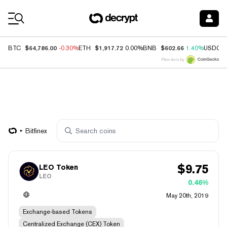
Coin Prices
$64,786.00
$1,917.72
$602.66
BTC
-0.30%
ETH
0.00%
BNB
1.40%
USDC
Price data by
Bitfinex
$
9.75
LEO Token
LEO
0.46%
May 20th, 2019
Exchange-based Tokens
Centralized Exchange (CEX) Token