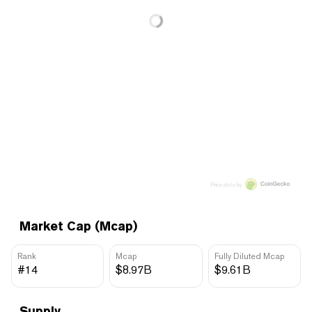
Price data by
Market Cap (Mcap)
Rank
Mcap
Fully Diluted Mcap
#14
$8.97B
$9.61B
Supply