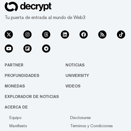
cambia de manos alrededor de 7,37 dólares,
según CoinGecko. Esto sigue representando
Tu puerta de entrada al mundo de Web3
un aumento masivo de más del 50% en las
últimas 24 horas...
PARTNER
NOTICIAS
PROFUNDIDADES
UNIVERSITY
MONEDAS
VIDEOS
EXPLORADOR DE NOTICIAS
ACERCA DE
Equipo
Disclosures
Manifiesto
Términos y Condiciones