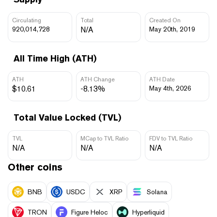
Circulating
Total
Created On
920,014,728
N/A
May 20th, 2019
All Time High (ATH)
ATH
ATH Change
ATH Date
$10.61
-8.13%
May 4th, 2026
Total Value Locked (TVL)
TVL
MCap to TVL Ratio
FDV to TVL Ratio
N/A
N/A
N/A
Other coins
BNB
USDC
XRP
Solana
TRON
Figure Heloc
Hyperliquid