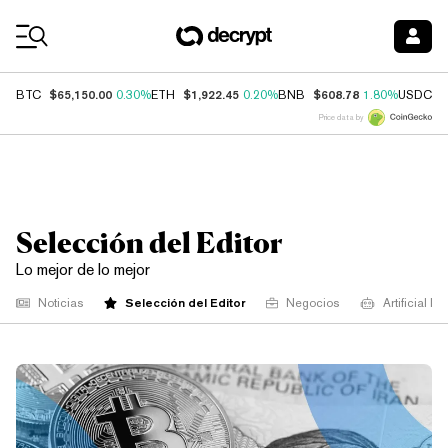
Coin Prices
$65,150.00
$1,922.45
$608.78
$
BTC
0.30%
ETH
0.20%
BNB
1.80%
USDC
Price data by
Selección del Editor
Lo mejor de lo mejor
Selección del Editor
Noticias
Negocios
Artificial In