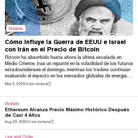
Markets
Cómo Influye la Guerra de EEUU e Israel
con Irán en el Precio de Bitcoin
Bitcoin ha absorbido hasta ahora la última escalada en
Medio Oriente, tras un repunte en la volatilidad de los futuros
estadounidenses el domingo, mientras los traders continúan
evaluando el impacto en los mercados globales de energía.
Los ataques liderados por Estados Unidos contra objetivos
Mar 2, 2026
·
4 min lectura
iraníes han provocado ataques de represalia con misiles y
drones, lo que ha aumentado los temores de un conflicto
regional más amplio, luego de reportes que señalan que el
Markets
gobierno de 36 años del Ayatolá Al...
Ethereum Alcanza Precio Máximo Histórico Después
de Casi 4 Años
Aug 23, 2025
·
5 min lectura
Law and Order