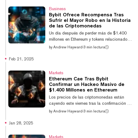
observadores que se preguntaron por qué el
Business
activo cripto más grande por capitalización
Bybit Ofrece Recompensa Tras
de mercado no estaría incluido en dicha
Sufrir el Mayor Robo en la Historia
reserva. Trump, aparentemente respondiendo
de las Criptomonedas
a la confusión, publicó un segundo mensaje
Un día después de perder más de $1.400
en Truth Social para aclarar: "Y, obviament...
millones en Ethereum y tokens relacionados
en un sofisticado hackeo, el exchange de
by
Andrew Hayward
·
3 min lectura
criptomonedas Bybit anunció la madrugada
del sábado que ofrecerá el 10% de los
Feb 21, 2025
fondos recuperados —hasta $140 millones
— a cualquier experto en seguridad on-chain
Markets
que ayude a la empresa a recuperar sus
Ethereum Cae Tras Bybit
activos. “Dentro de las 24 horas del evento,
Confirmar un Hackeo Masivo de
nos vimos abrumados por el apoyo de
$1.400 Millones en Ethereum
algunas de las mejores personas y
Los precios de las criptomonedas están
organizaciones de la industria, y no lo
cayendo este viernes tras la confirmación de
damos por sentado. “H...
que el importante exchange centralizado
by
Andrew Hayward
·
3 min lectura
Bybit fue hackeado, perdiendo $1.400
millones durante el ataque. Más de $1.400
Jan 28, 2025
millones en Ethereum (ETH) y stETH fueron
retirados de la billetera caliente de Bybit el
Markets