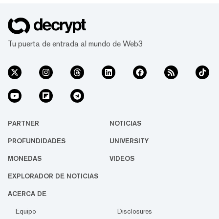
gobierno. Desde 2011 a 2013, Ulbricht
operó el mercado Silk Road, bajo el
seudónimo de Dread Pirate Roberts. Los
fiscale...
Tu puerta de entrada al mundo de Web3
PARTNER
NOTICIAS
PROFUNDIDADES
UNIVERSITY
MONEDAS
VIDEOS
EXPLORADOR DE NOTICIAS
ACERCA DE
Equipo
Disclosures