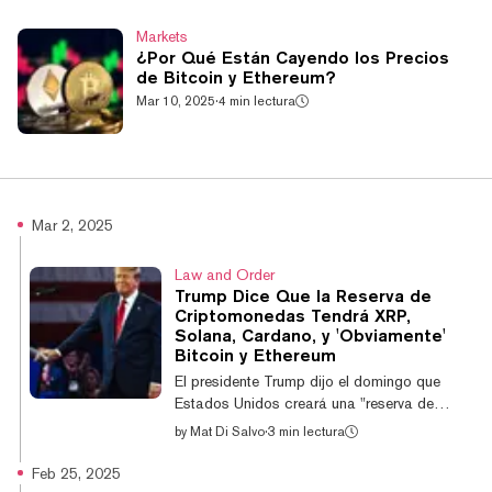
Markets
¿Por Qué Están Cayendo los Precios
de Bitcoin y Ethereum?
Mar 10, 2025
·
4 min lectura
Mar 2, 2025
Law and Order
Trump Dice Que la Reserva de
Criptomonedas Tendrá XRP,
Solana, Cardano, y 'Obviamente'
Bitcoin y Ethereum
El presidente Trump dijo el domingo que
Estados Unidos creará una "reserva de
criptomonedas" que incluirá los activos
by
Mat Di Salvo
·
3 min lectura
digitales XRP, Solana y Cardano. Su
publicación inicial en Truth Social excluyó a
Feb 25, 2025
Bitcoin de la lista, lo que confundió a los