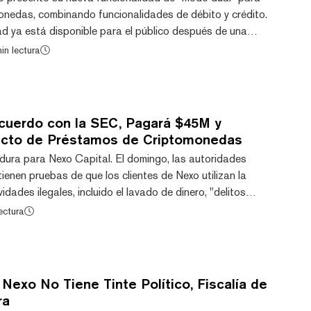
monedas, combinando funcionalidades de débito y crédito.
ad ya está disponible para el público después de una
cceso temprano y está disponible para ciudadanos y
in lectura
cio Económico Europeo (EEE). Según la empresa, hasta
activado la Tarjeta Nexo durante la etapa de acceso
zó además que, para calificar, los usuar...
cuerdo con la SEC, Pagará $45M y
ucto de Préstamos de Criptomonedas
ura para Nexo Capital. El domingo, las autoridades
tienen pruebas de que los clientes de Nexo utilizan la
dades ilegales, incluido el lavado de dinero, "delitos
ación de actividades terroristas. Afirmaciones que el
ectura
tomonedas niega. Sumándose al dolor de cabeza de Nexo,
 y Valores acusó a la plataforma de criptomonedas el
res no registrados, diciendo que...
 Nexo No Tiene Tinte Político, Fiscalía de
ra