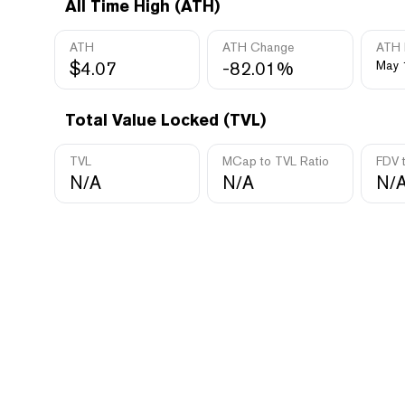
All Time High (ATH)
ATH
ATH Change
ATH 
$4.07
-82.01%
May 
Total Value Locked (TVL)
TVL
MCap to TVL Ratio
FDV 
N/A
N/A
N/