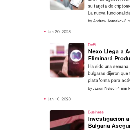
su tarjeta de cripto
La nueva funcionalid
etapa exclusiva de a
by
Andrew Asmakov
·
3 m
residentes del Espa
Jan 20, 2023
11.000 usuarios han 
temprano. Nexo enfati
DeFi
Nexo Llega a A
Eliminará Prod
Ha sido una semana d
búlgaras dijeron que 
plataforma para activi
fiscales" y la financi
by
Jason Nelson
·
4 min l
prestamista de crip
Jan 16, 2023
la Comisión de Bolsa
jueves de vender valo
Business
Investigación a
Bulgaria Asegu