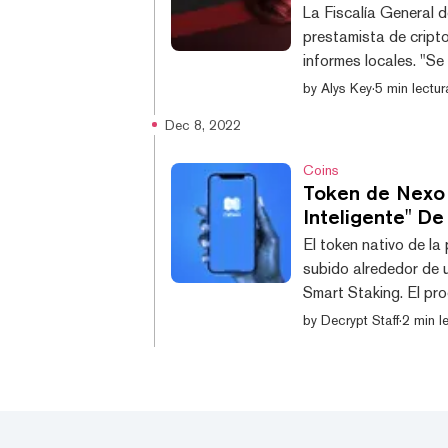
La Fiscalía General d
prestamista de cript
informes locales. "Se
instituciones", añadi
by
Alys Key
·
5 min lectur
declaró que creía que
Dec 8, 2022
incluía una redada en
personas por diversos 
Coins
Token de Nexo 
Inteligente" D
El token nativo de l
subido alrededor de 
Smart Staking. El pr
usuarios intercambia
by
Decrypt Staff
·
2 min l
recompensas de stak
es uno de los 22 inve
por CoinGecko, NEXO
caíd...