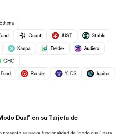
Ethena
Fund
Quant
JUST
​​Stable
Kaspa
Beldex
Audiera
GHO
 Fund
Render
YLDS
Jupiter
Modo Dual" en su Tarjeta de
o presentó su nueva funcionalidad de "modo dual" para