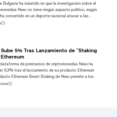
e Bulgaria ha insistido en que la investigación sobre el
omonedas Nexo no tiene ningún aspecto político, según
 ha convertido en un deporte nacional atacar a las
ó la portavoz Siika Mileva. La semana pasada, la empresa
a
 la acción a gran escala emprendida contra ella, que
 sus oficinas de Sofía y la imputación de cuatro
delitos, tenía motivaciones polí...
Sube 5% Tras Lanzamiento de "Staking
e Ethereum
a plataforma de préstamos de criptomonedas Nexo ha
un 5,3% tras el lanzamiento de su producto Ethereum
oducto Ethereum Smart Staking de Nexo permite a los
r ETH por Nexo Staked ETH (NETH) y recibir
ectura
ing de entre 4% y 12% al año, pagadas en NETH. Nexo
rsores en Decrypt. A su precio actual de 0,66 dólares,
 ha subido alrededor del 2% en la semana, aunque ha