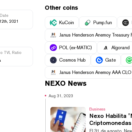
Other coins
Date
12th, 2021
KuCoin
Pump.fun
Janus Henderson Anemoy Treasury 
POL (ex-MATIC)
Algorand
to TVL Ratio
A
Cosmos Hub
Gate
Janus Henderson Anemoy AAA CLO
NEXO
News
Aug 31, 2023
Business
Nexo Habilita "
Criptomonedas
El 31 de agosto, Nex