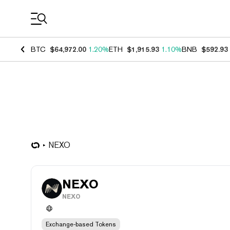
Coin Prices
BTC
$64,972.00
1.20%
ETH
$1,915.93
1.10%
BNB
$592.93
NEXO
NEXO
NEXO
Exchange-based Tokens