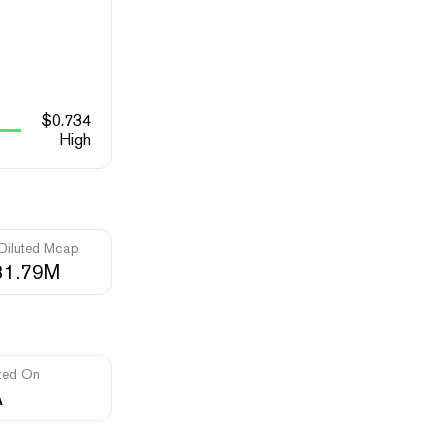
$
0.734
High
 Diluted Mcap
31.79M
ted On
A