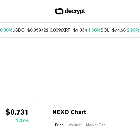
0.30%
USDC
$0.999722
0.00%
XRP
$1.034
1.60%
SOL
$74.56
2.90%
$
0.731
NEXO Chart
1.27%
Price
Volume
Market Cap