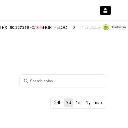
TRX
$0.327356
-0.10%
FIGR_HELOC
$1.023
-1.20%
HYPE
$54.20
-2
Price data by
24h
7d
1m
1y
max