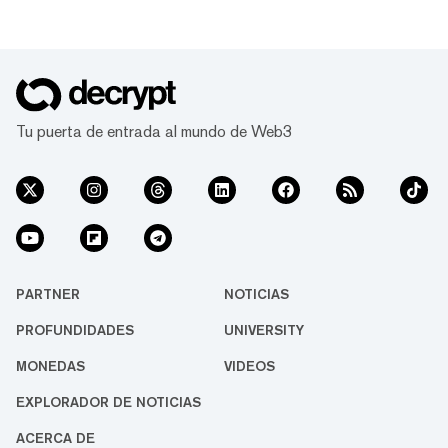
53,5% por debajo de su máximo histórico de
$0,46, ubicándose como la 43ª
criptomoneda más grande con una
capitalización de mercado de $4.200
millones, según datos de CoinGecko. El
repunte se extendió...
Tu puerta de entrada al mundo de Web3
PARTNER
NOTICIAS
PROFUNDIDADES
UNIVERSITY
MONEDAS
VIDEOS
EXPLORADOR DE NOTICIAS
ACERCA DE