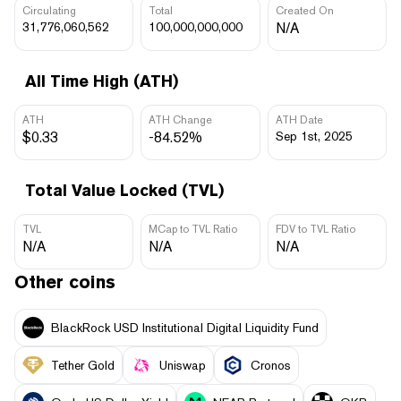
Circulating
Total
Created On
31,776,060,562
100,000,000,000
N/A
All Time High (ATH)
ATH
ATH Change
ATH Date
$0.33
-84.52%
Sep 1st, 2025
Total Value Locked (TVL)
TVL
MCap to TVL Ratio
FDV to TVL Ratio
N/A
N/A
N/A
Other coins
BlackRock USD Institutional Digital Liquidity Fund
Tether Gold
Uniswap
Cronos