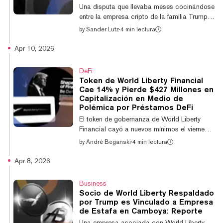
que desbloquearía 17.000 millones de WLFI
Una disputa que llevaba meses cocinándose
par...
entre la empresa cripto de la familia Trump y
uno de sus principales patrocinadores
by
Sander Lutz
·
4 min lectura
estalló públicamente durante el fin de
semana, con acusaciones de corrupción y
Apr 10, 2026
amenazas legales volando en ambas
direcciones. En medio de la creciente pelea,
DeFi
que coincidió con una serie de otros
Token de World Liberty Financial
desarrollos para World Liberty Financial de
Cae 14% y Pierde $427 Millones en
la familia Trump, el token nativo WLFI de la
Capitalización en Medio de
compañía se desplomó a su valor más bajo
Polémica por Préstamos DeFi
de todos los tiempos durante el fin de
El token de gobernanza de World Liberty
semana. E...
Financial cayó a nuevos mínimos el viernes,
luego de que el proyecto cripto respaldado
by
André Beganski
·
4 min lectura
por el presidente Donald Trump y sus hijos
indicara que está elaborando una propuesta
Apr 8, 2026
para desbloquear WLFI para los primeros
tenedores, al tiempo que defiende $150
Business
millones en préstamos en stablecoins. El
Socio de World Liberty Respaldado
token, que debutó como un activo digital no
por Trump es Vinculado a Empresa
transferible el año pasado, cotiza alrededor
de Estafa en Camboya: Reporte
de $0,08, una caída del 14% en las últimas
Una empresa asociada con World Liberty