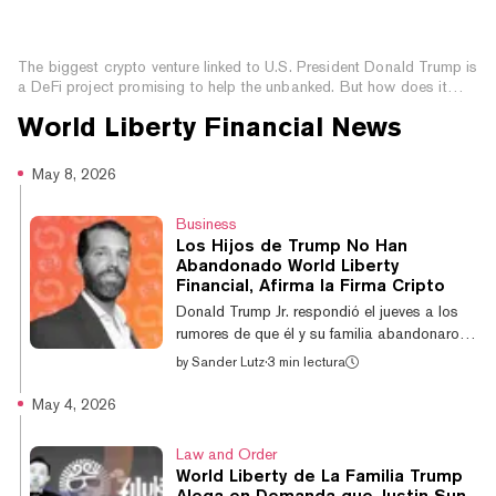
What Is World Liberty Financial? The Trump Family
DeFi Project Explained
The biggest crypto venture linked to U.S. President Donald Trump is
a DeFi project promising to help the unbanked. But how does it
work?
World Liberty Financial
News
May 8, 2026
Business
Los Hijos de Trump No Han
Abandonado World Liberty
Financial, Afirma la Firma Cripto
Donald Trump Jr. respondió el jueves a los
rumores de que él y su familia abandonaron
silenciosamente World Liberty Financial,
by
Sander Lutz
·
3 min lectura
insistiendo en que él y sus hermanos siguen
siendo parte de la firma cripto mientras esta
May 4, 2026
escala un enfrentamiento legal de alto perfil.
"Creo que vi en Twitter en algún momento
Law and Order
que Don y Eric habían abandonado el
World Liberty de La Familia Trump
proyecto", dijo Zach Witkoff, otro cofundador
Alega en Demanda que Justin Sun