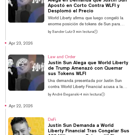
de World Liberty, durante una aparición el
Apostó en Corto Contra WLFI y
jueves por la tarde en Consensus, una
Desplomó el Precio
conferencia cripto en Miami. "T...
World Liberty afirma que luego congeló la
enorme posición de tokens de Sun para
"prevenir mayores daños" a la empresa y a
by
Sander Lutz
·
3 min lectura
los tenedores de su token, un derecho que la
compañía asegura siempre tuvo en virtud del
Apr 23, 2026
acuerdo de desbloqueo de tokens de Sun.
Poco después, Sun realizó solicitudes
Law and Order
públicas a World Liberty para que
Justin Sun Alega que World Liberty
descongelaran sus tokens, argumentando
de Trump Amenazó con Quemar
que no había actuado de forma indebida.
sus Tokens WLFI
Según la demanda de hoy, Sun comenzó a
Una demanda presentada por Justin Sun
amenazar en privado con acciones legales
contra World Liberty Financial acusa a la
contra la firma...
empresa respaldada por Trump de intentar
by
André Beganski
·
4 min lectura
extorsionar al fundador de Tron,
amenazando supuestamente con destruir
Apr 22, 2026
sus tenencias de WLFI y reportar al
controvertido empresario ante las
DeFi
autoridades estadounidenses. Poco después
Justin Sun Demanda a World
de que World Liberty bloqueara 4.000
Liberty Financial Tras Congelar Sus
millones de WLFI en septiembre —tokens que