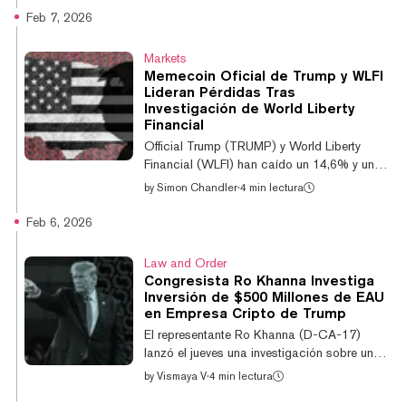
nativo del DEX de contratos perpetuos Aster
Feb 7, 2026
ha subido casi un 10% en las últimas 24
horas, convirtiéndose en el mayor ganador
Markets
entre los 50 altcoins principales por
Memecoin Oficial de Trump y WLFI
capitalización de mercado. Otros tokens
Lideran Pérdidas Tras
como Hyperliquid y World Liberty Financial
Investigación de World Liberty
siguieron su ejemplo, rebotando un 8,9% y
Financial
un 7,6% respectivamente, según datos del
Official Trump (TRUMP) y World Liberty
agrega...
Financial (WLFI) han caído un 14,6% y un
10,8% en las últimas 24 horas, mientras el
by
Simon Chandler
·
4 min lectura
mercado de criptomonedas continúa
experimentando grandes pérdidas en medio
Feb 6, 2026
de un sentimiento a la baja. TRUMP ahora
cotiza a $3,41, lo que marca una pérdida
Law and Order
del 24,7% en una semana, una caída del
Congresista Ro Khanna Investiga
37,7% en un mes y un colapso del 95%
Inversión de $500 Millones de EAU
desde que la memecoin vinculada a Trump
en Empresa Cripto de Trump
alcanzó un máximo histórico de $37,43 en
El representante Ro Khanna (D-CA-17)
enero del año pasado, según datos de
lanzó el jueves una investigación sobre una
CoinGecko. Mientras tanto,...
inversión de $500 millones por parte de un
by
Vismaya V
·
4 min lectura
miembro de la familia real de los Emiratos