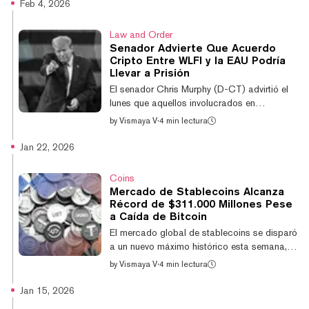
Árabes Unidos en World Liberty Financial, la
Feb 4, 2026
empresa cripto de la familia Trump,
planteando interrogantes sobre si el acuerdo
Law and Order
influyó en la política estadounidense sobre
Senador Advierte Que Acuerdo
exportaciones de chips avanzados de IA a
Cripto Entre WLFI y la EAU Podría
los EAU. "Esto se trata de confianza pública
Llevar a Prisión
y transparencia", tuiteó Khanna el jueves,
El senador Chris Murphy (D-CT) advirtió el
mientras anunciaba la investigació...
lunes que aquellos involucrados en
presuntos pagos secretos de un inversor de
by
Vismaya V
·
4 min lectura
los Emiratos Árabes Unidos podrían enfrentar
tiempo en la cárcel, describiendo la
Jan 22, 2026
situación como "conducta potencialmente
criminal" vinculada a la transferencia de
Coins
tecnología de defensa sensible tras un
Mercado de Stablecoins Alcanza
acuerdo que involucra a la firma de
Récord de $311.000 Millones Pese
criptomonedas vinculada a Trump World
a Caída de Bitcoin
Liberty Financial. "Un inversor de los Emiratos
El mercado global de stablecoins se disparó
Árabes Unidos le dio secretamente a Trump
a un nuevo máximo histórico esta semana,
$187 millone...
superando los $311.000 millones en
by
Vismaya V
·
4 min lectura
suministro total, incluso mientras los
mercados cripto más amplios luchan bajo
Jan 15, 2026
fuertes caídas de precios y liquidaciones