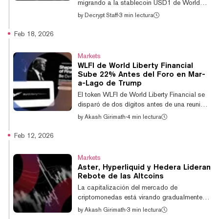
migrando a la stablecoin USD1 de World
Liberty Financial como su activo de
by
Decrypt Staff
·
3 min lectura
liquidación exclusivo. Como parte de este
movimiento, Myriad, propiedad de Dastan —
Feb 18, 2026
empresa matriz de Decrypt—, está migrando
todo su catálogo de mercados de
Markets
predicciones a BNB Chain. Welcome to
WLFI de World Liberty Financial
MYRIAD Season 3. Our biggest season yet,
Sube 22% Antes del Foro en Mar-
featuring our most ambitious tech upgrades.
a-Lago de Trump
All on @BNBCHAIN, powered by USD1.
El token WLFI de World Liberty Financial se
pic.twitter.com/v6WlZ2CYaN — MYRIAD
disparó de dos dígitos antes de una reunión
(@MyriadMarkets) March 11, 2026 El...
de alto perfil en Mar-a-Lago, aunque los
by
Akash Girimath
·
4 min lectura
expertos siguen divididos sobre si el
movimiento refleja un impulso genuino o un
Feb 12, 2026
short squeeze impulsado por la actividad de
ballenas. WLFI subió más del 22% en las
Markets
últimas 24 horas, según datos de
Aster, Hyperliquid y Hedera Lideran
CoinGecko, a pesar de haber caído un 25%
Rebote de las Altcoins
durante el mes pasado. El repentino aumento
La capitalización del mercado de
del token coincide con el anuncio del martes
criptomonedas está virando gradualmente al
del proyecto respaldado por la familia Trum...
verde, con los altcoins acelerando su rebote
by
Akash Girimath
·
3 min lectura
de recuperación en el último día. El token