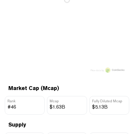
Price data by
Market Cap (Mcap)
Rank
Mcap
Fully Diluted Mcap
#46
$1.63B
$5.13B
Supply