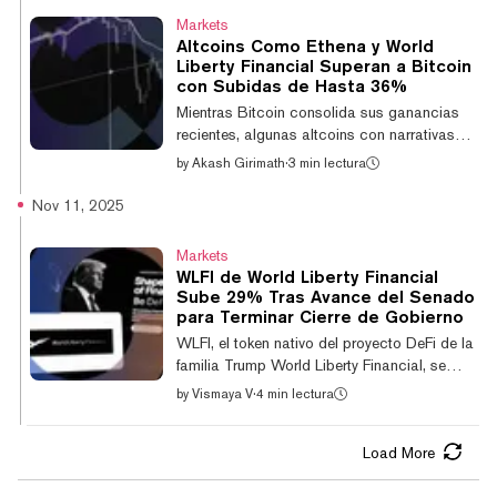
representante Jamie Raskin (D-MD), el
Markets
informe intenta documentar cómo el
Altcoins Como Ethena y World
presidente Trump ha duplicado su
Liberty Financial Superan a Bitcoin
patrimonio neto desde el inicio de su
con Subidas de Hasta 36%
campaña electoral de 2024, principalmente
Mientras Bitcoin consolida sus ganancias
a través del lanzamiento de empresas y
recientes, algunas altcoins con narrativas
negocios relacionados con criptomone...
sólidas están despuntando, con monedas
by
Akash Girimath
·
3 min lectura
como World Liberty Financial y Ethena
superando al mercado en general. Ethena
Nov 11, 2025
subió un 7,3% en las últimas 24 horas,
mientras que Bittensor y Quant subieron
Markets
entre 5% y 7%, según datos de CoinGecko.
WLFI de World Liberty Financial
El token WLFI, vinculado a la familia Trump,
Sube 29% Tras Avance del Senado
ha mostrado un rendimiento sólido y
para Terminar Cierre de Gobierno
constante, subiendo un 36% desde su
WLFI, el token nativo del proyecto DeFi de la
mínimo del 21 de noviembre de $0,11,
familia Trump World Liberty Financial, se
destacando una demanda in...
disparó un 29% hasta $0,158 en las últimas
by
Vismaya V
·
4 min lectura
24 horas, mientras el Senado de EE.UU.
avanzó un plan bipartidista para poner fin al
Load More
cierre de gobierno más largo de la historia.
El token WLFI se cotiza actualmente un