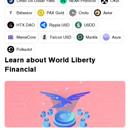
Ondo US Dollar Yield
NEAR Protocol
OKB
Bittensor
PAX Gold
Ondo
Aster
HTX DAO
Ripple USD
USDD
MemeCore
Falcon USD
Mantle
Aave
Polkadot
Learn about
World Liberty
Financial