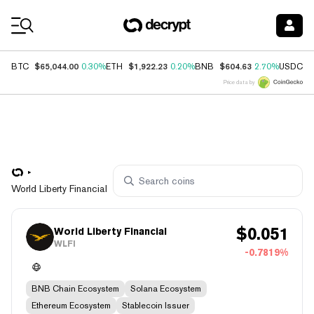
Coin Prices
$65,044.00
$1,922.23
$604.63
$
BTC
0.30%
ETH
0.20%
BNB
2.70%
USDC
Price data by
World Liberty Financial
$
0.051
World Liberty Financial
WLFI
-0.7819%
BNB Chain Ecosystem
Solana Ecosystem
Ethereum Ecosystem
Stablecoin Issuer