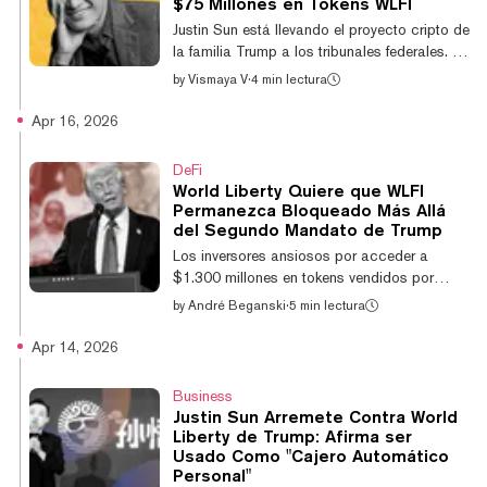
$75 Millones en Tokens WLFI
Sun había comprado—, el cofundador
Justin Sun está llevando el proyecto cripto de
Chase Herro supuestamente instó al
la familia Trump a los tribunales federales. El
multimillonario cripto a retirar voluntariame...
fundador de Tron presentó una demanda el
by
Vismaya V
·
4 min lectura
martes en California contra World Liberty
Financial, señalando en X que el proyecto
Apr 16, 2026
congeló sus tokens, le quitó sus derechos de
voto y amenazó con destruir
DeFi
permanentemente sus tenencias, sin previo
World Liberty Quiere que WLFI
aviso, causa ni recurso alguno. Today, I filed
Permanezca Bloqueado Más Allá
a lawsuit in California federal court against
del Segundo Mandato de Trump
World Liberty Financial to protect my legal
Los inversores ansiosos por acceder a
rights as a holder of $WLFI...
$1.300 millones en tokens vendidos por
World Liberty Financial han descubierto que
by
André Beganski
·
5 min lectura
capitalizar esta iniciativa cripto respaldada
por Trump probablemente requerirá años de
Apr 14, 2026
paciencia, con un calendario de adquisición
propuesto que se extendería más allá del
Business
segundo mandato presidencial. En una
Justin Sun Arremete Contra World
propuesta de gobernanza publicada el
Liberty de Trump: Afirma ser
miércoles por World Liberty, el equipo del
Usado Como "Cajero Automático
proyecto delineó un proceso de cuatro años
Personal"