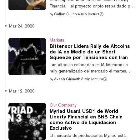
24 horas, según CoinGecko. Mientra...
Financial—el proyecto cripto respaldado por
el presidente Donald Trump—ha sido
by
Callan Quinn
·
4 min lectura
vinculada a personas conectadas con un
conglomerado camboyano sancionado,
Mar 24, 2026
acusado de operar redes globales de estafa,
según una investigación publicada el lunes
Markets
por el Organized Crime and Corruption
Bittensor Lidera Rally de Altcoins
Reporting Project y Guardian Australia. La
de IA en Medio de un Short
investigación encontró que un "resort
Squeeze por Tensiones con Irán
temático de blockchain" planeado en Timor-
Las altcoins enfocadas en IA lideraron un
Leste, vinculado al socio AB network,
rally generalizado del mercado el martes,
involucró a tres perso...
luego de que el presidente de Estados
by
Akash Girimath
·
3 min lectura
Unidos, Donald Trump, anunciara que
"pospondría" los ataques planeados contra
Mar 12, 2026
la infraestructura energética de Irán, lo que
desencadenó una cascada de liquidaciones
Our Company
de posiciones cortas. El token TAO de
Myriad Usará USD1 de World
Bittensor se disparó un 10,2%, mientras que
Liberty Financial en BNB Chain
Artificial Superintelligence Alliance (FET) y
como Activo de Liquidación
Render (RENDER) ganaron un 6,2% y un
Exclusivo
4,8%, respectivamente, en 24 horas. Aptos
El mercado de predicciones Myriad está
(APT),...