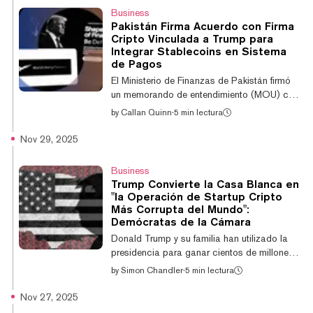
masivas. Según datos de DeFiLlama, la
Business
capitalización de mercado de stablecoins
Pakistán Firma Acuerdo con Firma
alcanzó un máximo de $311.332 millones el
Cripto Vinculada a Trump para
18 de enero, y actualmente se sitúa en
Integrar Stablecoins en Sistema
$309.066 millones. USDT de Tether sigue
de Pagos
siendo el emisor dominante con más de
El Ministerio de Finanzas de Pakistán firmó
$187.000 millones en...
un memorando de entendimiento (MOU) con
una afiliada de World Liberty Financial, un
by
Callan Quinn
·
5 min lectura
proyecto DeFi vinculado a la familia del
presidente de Estados Unidos, Donald
Nov 29, 2025
Trump, para explorar la innovación en
finanzas digitales. El MOU, firmado el
Business
miércoles, incluye explorar el uso de
Trump Convierte la Casa Blanca en
stablecoins para transacciones
"la Operación de Startup Cripto
transfronterizas, según una publicación de la
Más Corrupta del Mundo":
Autoridad Reguladora de Activos Virtuales
Demócratas de la Cámara
del país (Pakistan VARA). El regulador dijo
Donald Trump y su familia han utilizado la
que el acuerdo r...
presidencia para ganar cientos de millones
de dólares a través de "esquemas de
by
Simon Chandler
·
5 min lectura
criptomonedas", según un nuevo informe
partidista de los Demócratas del Comité
Nov 27, 2025
Judicial de la Cámara. Firmado por el