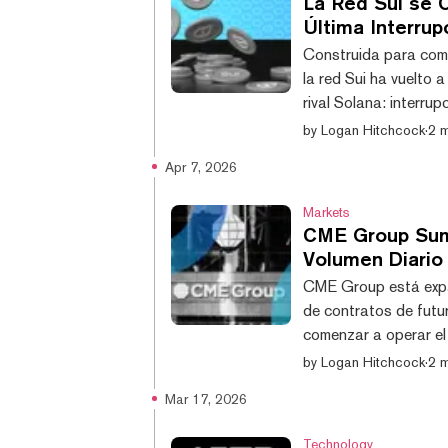
La Red Sui se 
Última Interrup
Construida para comp
la red Sui ha vuelto 
rival Solana: interrup
por primera vez el j
by
Logan Hitchcock
·
2 m
importante interrupci
Apr 7, 2026
solución. "Sui Mainne
publicó la blockchain 
Markets
CME Group Suma
Volumen Diario
CME Group está expan
de contratos de futu
comenzar a operar el 
añadirían contratos 
by
Logan Hitchcock
·
2 m
principal exchange d
Mar 17, 2026
de Avalanche y Sui, e
variedad, flexibilidad 
Technology