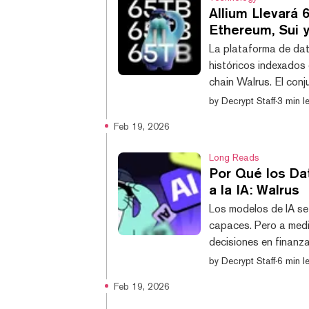
Allium Llevará 
Ethereum, Sui 
La plataforma de dat
históricos indexados 
chain Walrus. El con
con Allium, que cuent
by
Decrypt Staff
·
3 min l
lanzará con datos his
Feb 19, 2026
Tron y XRP. 🚨 BIG: 65 TB of indexed blockchain data from Bitcoin, Sui,
Ethereum, Arbitrum, T
Long Reads
Por Qué los Dat
a la IA: Walrus
Los modelos de IA se
capaces. Pero a medi
decisiones en finanz
pregunta importante 
by
Decrypt Staff
·
6 min l
los datos y procesos
Feb 19, 2026
de IA se basan en ca
puede verificar de f