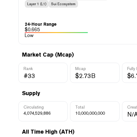
Layer 1 (L1)
Sui Ecosystem
24-Hour Range
$
0.665
Low
Market Cap (Mcap)
Rank
Mcap
Fully
#33
$2.73B
$6
Supply
Circulating
Total
Crea
4,074,529,886
10,000,000,000
N/
All Time High (ATH)