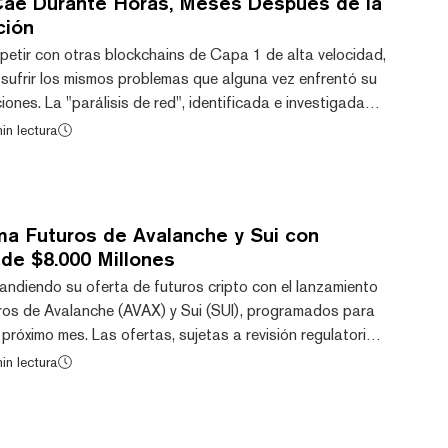
Cae Durante Horas, Meses Después de la
ción
etir con otras blockchains de Capa 1 de alta velocidad,
a sufrir los mismos problemas que alguna vez enfrentó su
ciones. La "parálisis de red", identificada e investigada
ueves por la mañana, generó más de cinco horas de una
in lectura
ón en la red mientras el equipo de Sui trabaja en una
t está experimentando actualmente una parálisis de red",
en X alrededor d...
 Futuros de Avalanche y Sui con
 de $8.000 Millones
diendo su oferta de futuros cripto con el lanzamiento
ros de Avalanche (AVAX) y Sui (SUI), programados para
próximo mes. Las ofertas, sujetas a revisión regulatoria,
de tamaño micro y mayor para estas altcoins en el
in lectura
e derivados de la organización. "Nuestros nuevos futuros
n tamaño micro y estándar, brindarán a los clientes mayor
y eficiencia de capital...