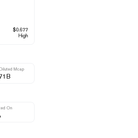
$
0.677
High
 Diluted Mcap
.71B
ted On
A