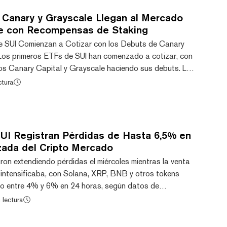
 Canary y Grayscale Llegan al Mercado
e con Recompensas de Staking
e SUI Comienzan a Cotizar con los Debuts de Canary
Los primeros ETFs de SUI han comenzado a cotizar, con
os Canary Capital y Grayscale haciendo sus debuts. La
1 Sui fue lanzada en 2023 como un llamado asesino de
ctura
liza Move, un lenguaje de programación basado en Rust,
ciones de alta velocidad, procesamiento instantáneo y
d opera bajo un mecanismo de consenso de...
UI Registran Pérdidas de Hasta 6,5% en
zada del Cripto Mercado
ron extendiendo pérdidas el miércoles mientras la venta
 intensificaba, con Solana, XRP, BNB y otros tokens
do entre 4% y 6% en 24 horas, según datos de
l mayor perdedor entre las 30 principales altcoins,
 lectura
últimas 24 horas, según datos de CoinGecko. BNB, Sui,
guieron, con pérdidas de 6,1%, 5,8%, 4,3% y 4,2%,