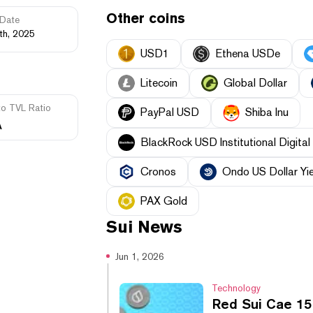
Other coins
Date
th, 2025
USD1
Ethena USDe
Litecoin
Global Dollar
to TVL Ratio
PayPal USD
Shiba Inu
A
BlackRock USD Institutional Digital 
Cronos
Ondo US Dollar Yie
PAX Gold
Sui
News
Jun 1, 2026
Technology
Red Sui Cae 15