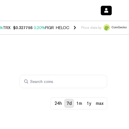
0%
TRX
$0.327756
0.20%
FIGR_HELOC
$1.023
1.10%
HYPE
$54.19
-3
Price data by
24h
7d
1m
1y
max