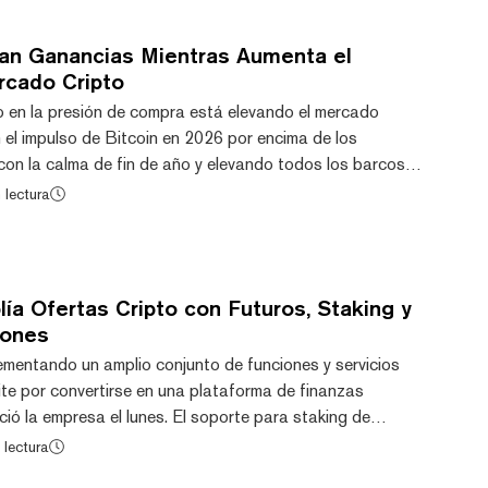
ectivamente. La tendencia bajista que comenzó después del pico de...
ran Ganancias Mientras Aumenta el
rcado Cripto
 en la presión de compra está elevando el mercado
n el impulso de Bitcoin en 2026 por encima de los
on la calma de fin de año y elevando todos los barcos.
tal del mercado cripto se ha disparado en $250.000
 lectura
7 billones en menos de una semana. Entre las altcoins
e están Sui, con un aumento del 16,6% en las últimas 24
registrado ganancias del 10,5% en el mism...
ía Ofertas Cripto con Futuros, Staking y
iones
mentando un amplio conjunto de funciones y servicios
ite por convertirse en una plataforma de finanzas
nció la empresa el lunes. El soporte para staking de
 Nueva York, con acceso a nivel nacional pendiente de
 lectura
a, estará disponible el martes, según detalles