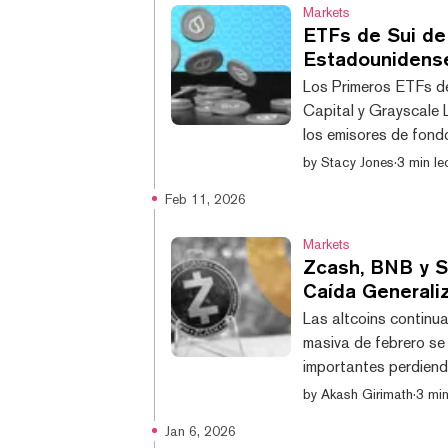
Markets
ETFs de Sui de
Estadounidens
Los Primeros ETFs d
Capital y Grayscale 
los emisores de fond
blockchain de Capa 
by
Stacy Jones
·
3 min le
"Solana", porque uti
Feb 11, 2026
para ofrecer transac
escalabilidad. La re
Markets
Zcash, BNB y S
Caída Generali
Las altcoins continua
masiva de febrero se
importantes perdien
CoinGecko. Zcash es e
by
Akash Girimath
·
3 min
cayendo 6,5% en las 
Jan 6, 2026
Hyperliquid y XRP si