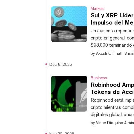
resp
Markets
Sui y XRP Lide
Impulso del Me
Un aumento repentino
cripto en general, co
$93.000 terminando c
La capitalización to
by
Akash Girimath
·
3 min
millones hasta $3.29
Dec 8, 2025
que lideran el repunt
horas, y XRP, que ha 
Business
Robinhood Ampl
Tokens de Acc
Robinhood está imple
cripto mientras comp
digitales global, anu
Ethereum y Solana en
by
Vince Dioquino
·
4 min
aprobación regulatori
Nov 22, 2025