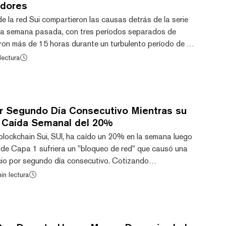
adores
e la red Sui compartieron las causas detrás de la serie
 la semana pasada, con tres períodos separados de
ron más de 15 horas durante un turbulento período de 48
y el viernes. Los ingenieros rastrearon los dos primeros
lectura
pso relacionados con la interacción entre la lógica de
zamiento 1.72 de Sui, que había introducido una función
nes. La nueva funcional...
r Segundo Día Consecutivo Mientras su
 Caída Semanal del 20%
 blockchain Sui, SUI, ha caído un 20% en la semana luego
 de Capa 1 sufriera un "bloqueo de red" que causó una
icio por segundo día consecutivo. Cotizando
9, SUI acumula una caída adicional del 2% en las últimas
in lectura
ahora más de un 83% por debajo de su precio máximo
e 2025, cuando alcanzó los $5,35. Su caída semanal lo
o activos con peor desempeño de la últi...