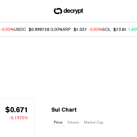
-0.30%
USDC
$0.999728
0.00%
XRP
$1.027
-0.90%
SOL
$73.81
1.4
$
0.671
Sui Chart
-0.1972%
Price
Volume
Market Cap