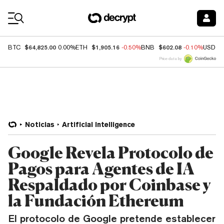
Coin Prices
$64,825.00
$1,905.16
$602.08
BTC
0.00%
ETH
-0.50%
BNB
-0.10%
USDC
Price data by
Noticias
Artificial Intelligence
Google Revela Protocolo de
Pagos para Agentes de IA
Respaldado por Coinbase y
la Fundación Ethereum
El protocolo de Google pretende establecer