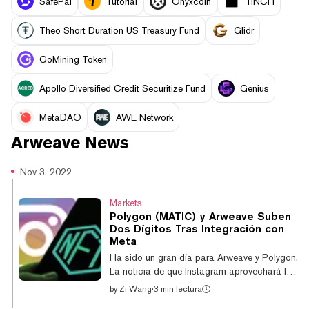
SafePal
Tutorial
Onyxcoin
1INCH
Theo Short Duration US Treasury Fund
Glidr
GoMining Token
Apollo Diversified Credit Securitize Fund
Genius
MetaDAO
AWE Network
Arweave
News
Nov 3, 2022
Markets
Polygon (MATIC) y Arweave Suben
Dos Dígitos Tras Integración con
Meta
Ha sido un gran día para Arweave y Polygon.
La noticia de que Instagram aprovechará la
blockchain de Polygon para permitir a los
by
Zi Wang
·
3 min lectura
usuarios la emisión y venta de NFTs ha