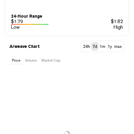
24-Hour Range
$
1.79
$
1.82
Low
High
Arweave Chart
24h
7d
1m
1y
max
Price
Volume
Market Cap