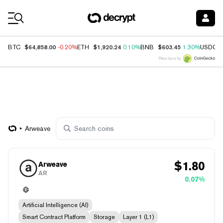
Coin Prices
$64,858.00
$1,920.24
$603.45
BTC
-0.20%
ETH
0.10%
BNB
1.30%
USDC
Price data by
Arweave
$
1.80
Arweave
AR
0.07%
Artificial Intelligence (AI)
Smart Contract Platform
Storage
Layer 1 (L1)