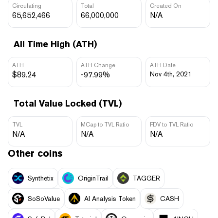
Circulating
Total
Created On
65,652,466
66,000,000
N/A
All Time High (ATH)
ATH
ATH Change
ATH Date
$89.24
-97.99%
Nov 4th, 2021
Total Value Locked (TVL)
TVL
MCap to TVL Ratio
FDV to TVL Ratio
N/A
N/A
N/A
Other coins
Synthetix
OriginTrail
TAGGER
SoSoValue
AI Analysis Token
CASH