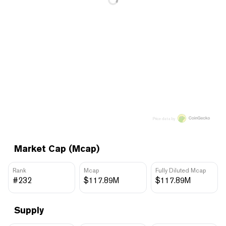
Price data by
Market Cap (Mcap)
Rank
Mcap
Fully Diluted Mcap
#232
$117.89M
$117.89M
Supply