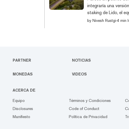
integraría una versió
staking de Lido, el e
reacción negativa por
by
Nivesh Rustgi
·
4 min l
stETH es una versión 
reutilización en otra
popular. Esto es lo q
PARTNER
NOTICIAS
MONEDAS
VIDEOS
ACERCA DE
Equipo
Términos y Condiciones
C
Disclosures
Code of Conduct
Ca
Manifiesto
Política de Privacidad
Tr