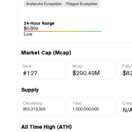
Avalanche Ecosystem
Polygon Ecosystem
24-Hour Range
$
0.809
Low
Market Cap (Mcap)
Rank
Mcap
Fully
#127
$290.49M
$8
Supply
Circulating
Total
Crea
353,313,326
1,000,000,000
N/
All Time High (ATH)