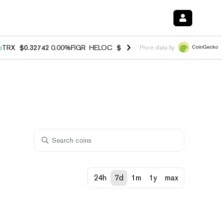
%
TRX
$0.32742
0.00%
FIGR_HELOC
$1.027
1.80%
HYPE
$54.62
-0.7
Price data by
24h
7d
1m
1y
max