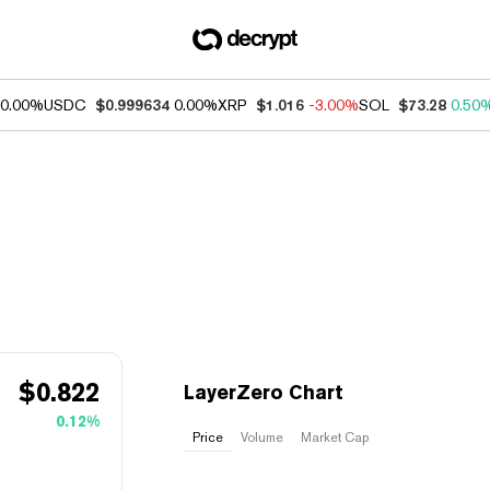
0.00%
USDC
$0.999634
0.00%
XRP
$1.016
-3.00%
SOL
$73.28
0.50
$
0.822
LayerZero Chart
0.12%
Price
Volume
Market Cap