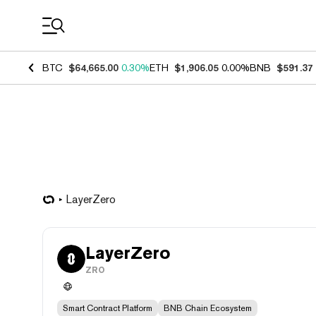
Coin Prices
BTC
$64,665.00
0.30%
ETH
$1,906.05
0.00%
BNB
$591.37
LayerZero
LayerZero
ZRO
Smart Contract Platform
BNB Chain Ecosystem