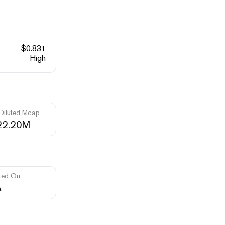
$
0.831
High
 Diluted Mcap
22.20M
ted On
A