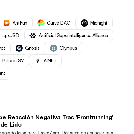
AntFun
Curve DAO
Midnight
apxUSD
Artificial Superintelligence Alliance
ypt
Gnosis
Olympus
Bitcoin SV
AINFT
ent
be Reacción Negativa Tras 'Frontrunning'
de Lido
masiado lejos para LayerZero. Después de anunciar que