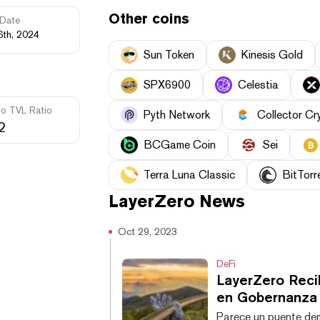
Other coins
Date
6th, 2024
Sun Token
Kinesis Gold
SPX6900
Celestia
to TVL Ratio
Pyth Network
Collector Cr
2
BCGame Coin
Sei
Terra Luna Classic
BitTorr
LayerZero
News
Oct 29, 2023
DeFi
LayerZero Reci
en Gobernanza 
Parece un puente de