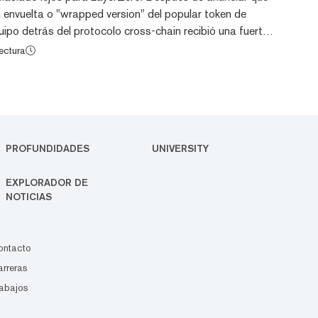
n envuelta o "wrapped version" del popular token de
quipo detrás del protocolo cross-chain recibió una fuerte
 parte de la comunidad de Lido. La versión envuelta de
ectura
ERC-20 del stETH original, lo que facilita su
s aplicaciones. Lido Finance es un protocolo de staking
ue LayerZero había integrado el mi...
PROFUNDIDADES
UNIVERSITY
EXPLORADOR DE
NOTICIAS
ontacto
rreras
abajos