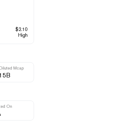
$
2.10
High
 Diluted Mcap
.15B
ted On
A