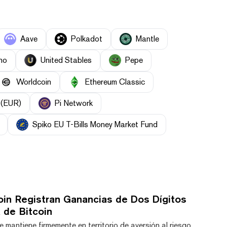
Aave
Polkadot
Mantle
ho
United Stables
Pepe
Worldcoin
Ethereum Classic
 (EUR)
Pi Network
Spiko EU T-Bills Money Market Fund
in Registran Ganancias de Dos Dígitos
 de Bitcoin
e mantiene firmemente en territorio de aversión al riesgo,