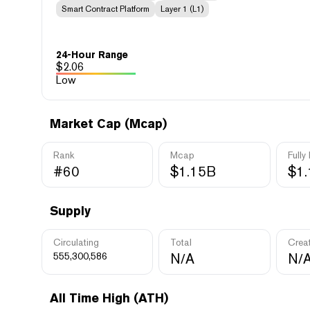
Smart Contract Platform
Layer 1 (L1)
24-Hour Range
$
2.06
Low
Market Cap (Mcap)
Rank
Mcap
Fully
#60
$1.15B
$1
Supply
Circulating
Total
Crea
555,300,586
N/A
N/
All Time High (ATH)