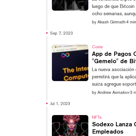
luego de que Bitcoin
ocho semanas, aunque
registrado ganancias
by
Akash Girimath
·
4 min
últimas 24 horas, s
Sep 7, 2023
e Internet Computer 
respe
Coins
App de Pagos C
"Gemelo" de Bi
La nueva asociación 
permitirá que la apl
suiza agregue soport
Bitcoin multi-cadena
by
Andrew Asmakov
·
3 m
(ICP). Con la adició
Jul 1, 2023
solución multi-cadena
existentes de comprar
NFTs
Sodexo Lanza C
Empleados