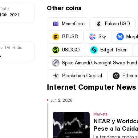
Other coins
Date
10th, 2021
MemeCore
Falcon USD
BFUSD
Sky
Morp
to TVL Ratio
USDGO
Bitget Token
A
Spiko Amundi Overnight Swap Fund
Blockchain Capital
Ethena
Internet Computer
News
Jun 2, 2026
Markets
NEAR y Worldco
Pese a la Caída
La tendencia cripto s