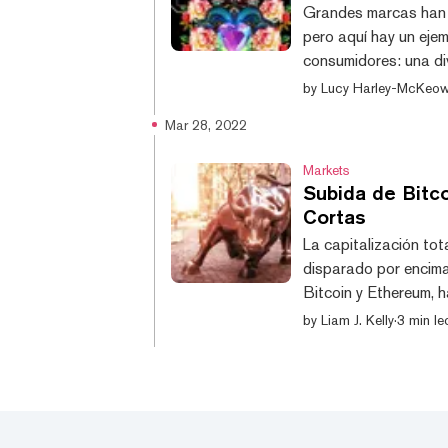
Grandes marcas han 
pero aquí hay un ejem
consumidores: una div
gestión de instalacio
by
Lucy Harley-McKeo
tokenizadas (PFPs) p
Mar 28, 2022
Servicios de Recomp
nombre a Pluxee, plane
Markets
Subida de Bitc
Cortas
La capitalización to
disparado por encima 
Bitcoin y Ethereum, h
cotizaciones fueron más bien escasas. E
by
Liam J. Kelly
·
3 min le
principal criptomone
veía desde principios 
el repunte del mercad