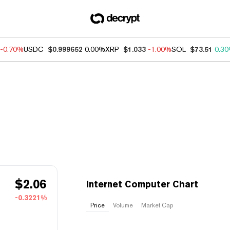
-0.70%
USDC
$0.999652
0.00%
XRP
$1.033
-1.00%
SOL
$73.51
0.3
$
2.06
Internet Computer Chart
-0.3221%
Price
Volume
Market Cap