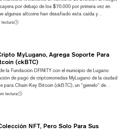
 cayera por debajo de los $70.000 por primera vez en
 algunas altcoins han desafiado esta caída y
 de dos dígitos. NEAR Protocol subió un 15% en las
 lectura
egún datos de CoinGecko, mientras que Worldcoin (WLD)
(ICP) registran ganancias cercanas al 12% y 11%,
ctivamente. Hyperliquid cotiza a cerca de $73, con una baja del...
ripto MyLugano, Agrega Soporte Para
tcoin (ckBTC)
de la Fundación DFINITY con el municipio de Lugano
icación de pago de criptomonedas MyLugano de la ciudad
e para Chain-Key Bitcoin (ckBTC), un "gemelo" de
 que se ejecuta en la blockchain de Internet Computer
in lectura
n de ckBTC, la aplicación MyLugano introduce una
 y multi-billetera, ampliando las posibilidades ya
 bienes y enviar transacciones con LVGA, la stabl...
olección NFT, Pero Solo Para Sus