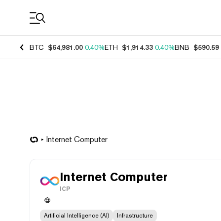
Coin Prices
BTC
$64,981.00
0.40%
ETH
$1,914.33
0.40%
BNB
$590.59
Internet Computer
Internet Computer
ICP
Artificial Intelligence (AI)
Infrastructure