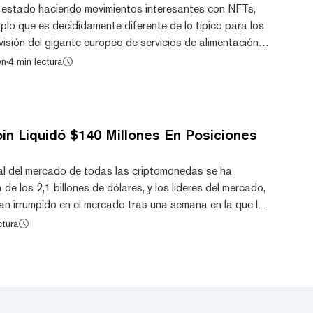
estado haciendo movimientos interesantes con NFTs,
plo que es decididamente diferente de lo típico para los
isión del gigante europeo de servicios de alimentación y
nes, Sodexo, acaba de lanzar imágenes de perfil
wn
·
4 min lectura
ara todos sus empleados. La división de Beneficios y
ensas de Sodexo (BRS), que recientemente cambió de
a separarse y salir a bolsa en 2024. Y l...
oin Liquidó $140 Millones En Posiciones
tal del mercado de todas las criptomonedas se ha
de los 2,1 billones de dólares, y los líderes del mercado,
an irrumpido en el mercado tras una semana en la que las
l alza del Bitcoin ha hecho que la
ctura
da cruce la marca de 47.000 dólares, un precio que no se
de año. Con el precio de Bitcoin en equilibrio para el año,
o de criptomonedas...