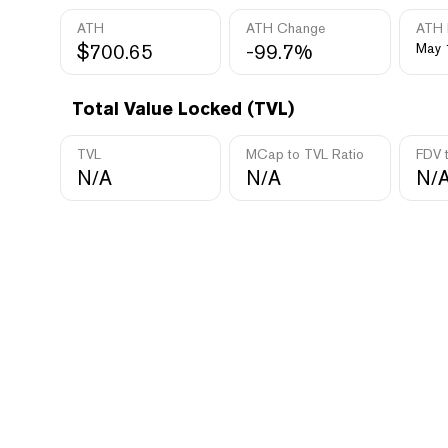
ATH
ATH Change
ATH 
$700.65
-99.7%
May 
Total Value Locked (TVL)
TVL
MCap to TVL Ratio
FDV 
N/A
N/A
N/