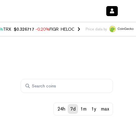
0%
TRX
$0.326717
-0.20%
FIGR_HELOC
$1.035
1.50%
HYPE
$56.67
2
Price data by
24h
7d
1m
1y
max