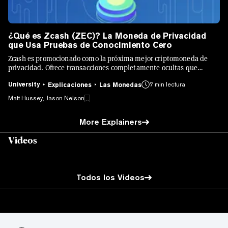
¿Qué es Zcash (ZEC)? La Moneda de Privacidad
que Usa Pruebas de Conocimiento Cero
Zcash es promocionado como la próxima mejor criptomoneda de
privacidad. Ofrece transacciones completamente ocultas que
podrían hacer que las criptomonedas sean tan anónimas como el
University
7 min lectura
efectivo.
Explicaciones
Las Monedas
Matt Hussey, Jason Nelson
More Explainers
Videos
Todos los Videos