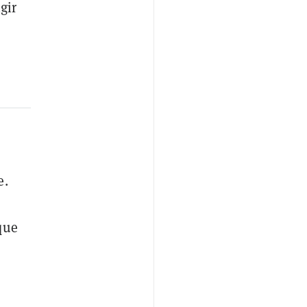
gir
e.
que