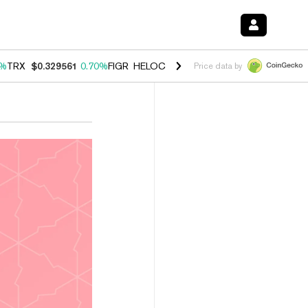
0%
TRX
$0.329561
0.70%
FIGR_HELOC
$1.001
-2.70%
HYPE
$54.46
0
Price data by