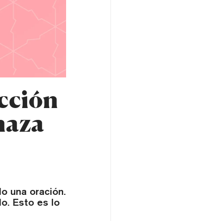
ección
naza
o una oración.
o. Esto es lo