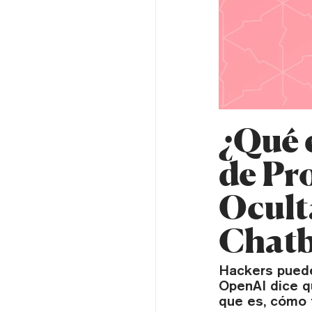
¿Qué 
de Pr
Ocult
Chatb
Hackers puede
OpenAI dice q
que es, cómo 