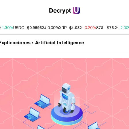
9
1.30%
USDC
$0.999624
0.00%
XRP
$1.032
-0.20%
SOL
$76.21
2.0
Explicaciones
Artificial Intelligence