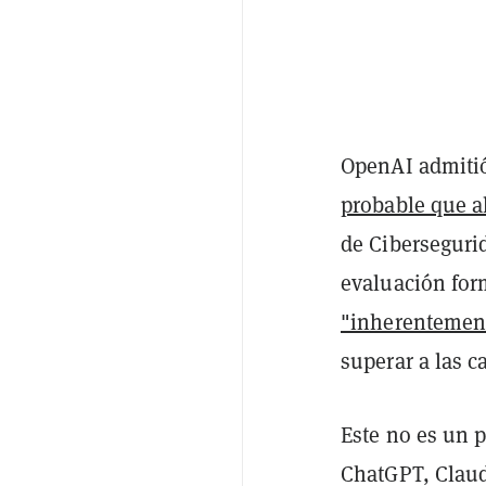
OpenAI admitió
probable que a
de Ciberseguri
evaluación for
"inherentemen
superar a las c
Este no es un 
ChatGPT, Claud