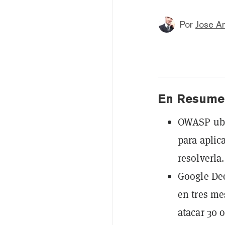
Por
Jose A
En Resume
OWASP ubi
para aplic
resolverla.
Google Dee
en tres me
atacar 30 