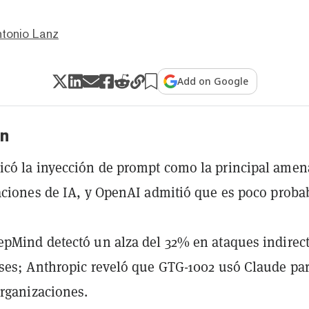
ntonio Lanz
Add on Google
n
có la inyección de prompt como la principal amen
aciones de IA, y OpenAI admitió que es poco proba
pMind detectó un alza del 32% en ataques indirec
ses; Anthropic reveló que GTG-1002 usó Claude pa
organizaciones.