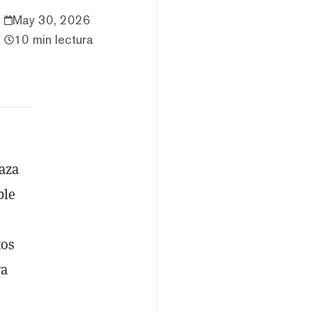
May 30, 2026
10 min lectura
aza
ble
tos
ra