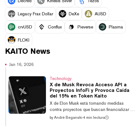
Decred
Kinesis Silver
Tezos
Legacy Frax Dollar
DeXe
AUSD
crvUSD
Conflux
Pieverse
Plasma
FLOKI
KAITO
News
Jan 16, 2026
Technology
X de Musk Revoca Acceso API a
Proyectos InfoFi y Provoca Caída
del 15% en Token Kaito
X de Elon Musk está tomando medidas
contra proyectos que buscan financializar la
atención de los usuarios en la plataforma
by
André Beganski
·
4 min lectura
usando activos digitales, según declaró el
jueves el jefe de Producto, Nikita Bier. "Ya no
permitiremos aplicaciones que recompensen