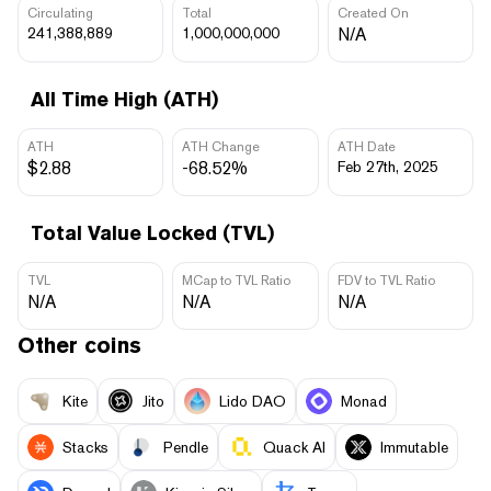
Circulating
Total
Created On
241,388,889
1,000,000,000
N/A
All Time High (ATH)
ATH
ATH Change
ATH Date
$2.88
-68.52%
Feb 27th, 2025
Total Value Locked (TVL)
TVL
MCap to TVL Ratio
FDV to TVL Ratio
N/A
N/A
N/A
Other coins
Kite
Jito
Lido DAO
Monad
Stacks
Pendle
Quack AI
Immutable