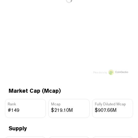
Price data by
Market Cap (Mcap)
Rank
Mcap
Fully Diluted Mcap
#149
$219.10M
$907.66M
Supply