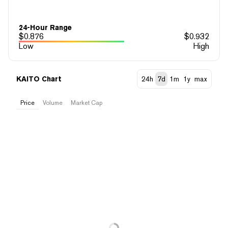
24-Hour Range
$
0.876
$
0.932
Low
High
KAITO Chart
24h
7d
1m
1y
max
Price
Volume
Market Cap