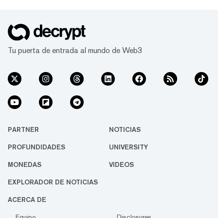
a los usuarios por publicar en X", afirmó.
"Esto ha generado una tremenda cantidad
de contenido basura generado por IA y
spam de respuestas en la plataforma".
Como parte de la iniciativa, Bier señaló que
Tu puerta de entrada al mundo de Web3
X había revocado el acceso API para los...
PARTNER
NOTICIAS
PROFUNDIDADES
UNIVERSITY
MONEDAS
VIDEOS
EXPLORADOR DE NOTICIAS
ACERCA DE
Equipo
Disclosures