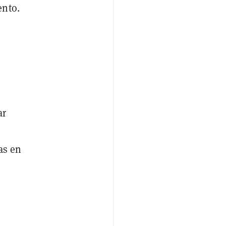
ento.
ar
as en