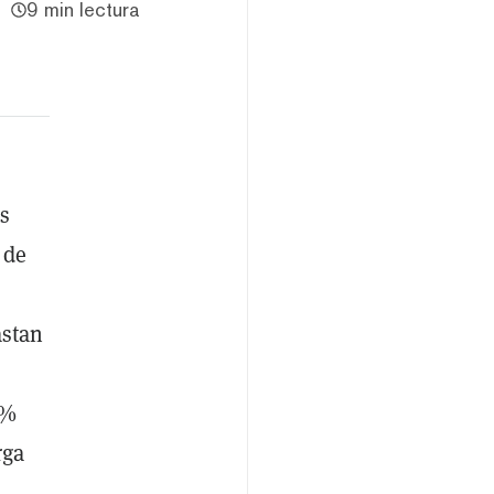
9 min lectura
as
 de
astan
4%
rga