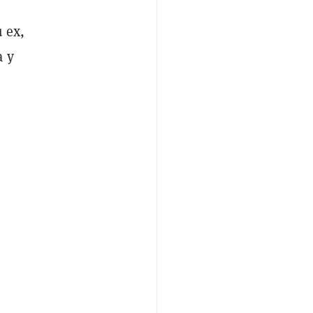
 ex,
a y