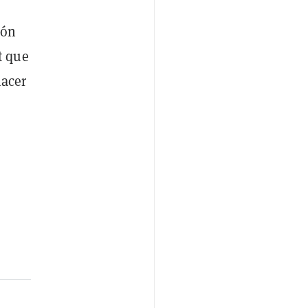
ión
t que
hacer