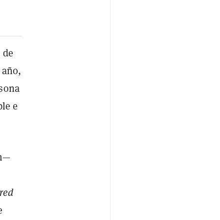
 de
 año,
rsona
ple e
an—
red
e