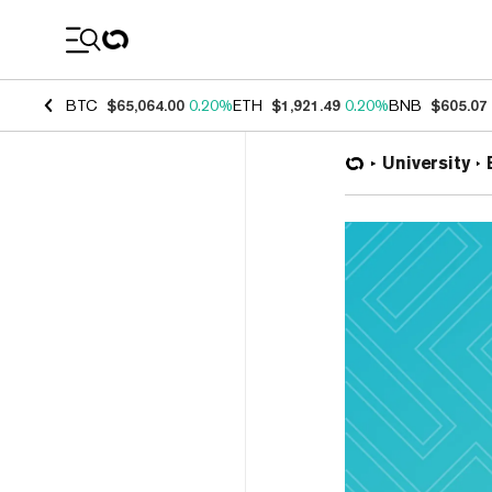
Coin Prices
BTC
$65,064.00
0.20%
ETH
$1,921.49
0.20%
BNB
$605.07
University