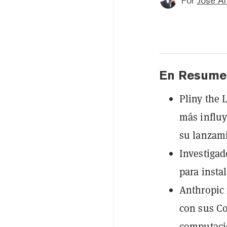
Por
Jose A
En Resume
Pliny the 
más influy
su lanzam
Investiga
para insta
Anthropic 
con sus Co
computaci