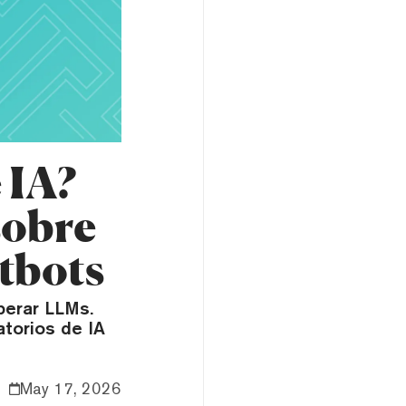
 IA?
sobre
tbots
berar LLMs.
atorios de IA
May 17, 2026