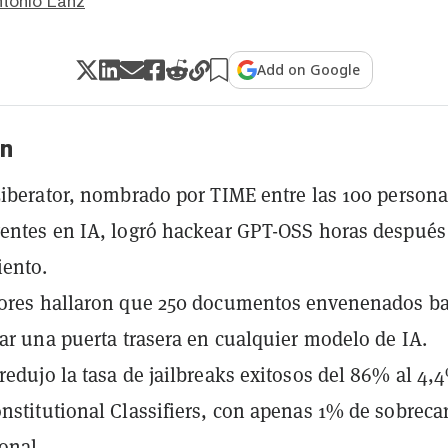
ntonio Lanz
Add on Google
n
Liberator, nombrado por TIME entre las 100 person
entes en IA, logró hackear GPT-OSS horas después
iento.
dores hallaron que 250 documentos envenenados b
lar una puerta trasera en cualquier modelo de IA.
redujo la tasa de jailbreaks exitosos del 86% al 4,
nstitutional Classifiers, con apenas 1% de sobreca
onal.