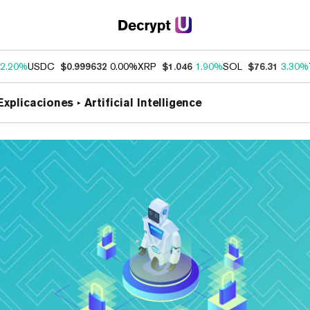
2.20%
USDC
$0.999632
0.00%
XRP
$1.046
1.90%
SOL
$76.31
3.30%
Explicaciones
Artificial Intelligence