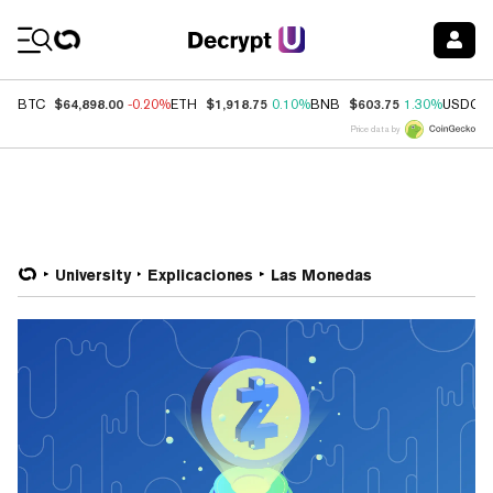
Coin Prices
$64,898.00
$1,918.75
$603.75
BTC
-0.20%
ETH
0.10%
BNB
1.30%
USDC
Price data by
University
Explicaciones
Las Monedas