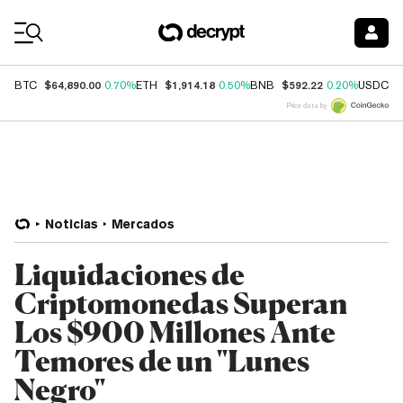
Coin Prices
$64,890.00
$1,914.18
$592.22
$
BTC
0.70%
ETH
0.50%
BNB
0.20%
USDC
Price data by
Noticias
Mercados
Liquidaciones de
Criptomonedas Superan
Los $900 Millones Ante
Temores de un "Lunes
Negro"