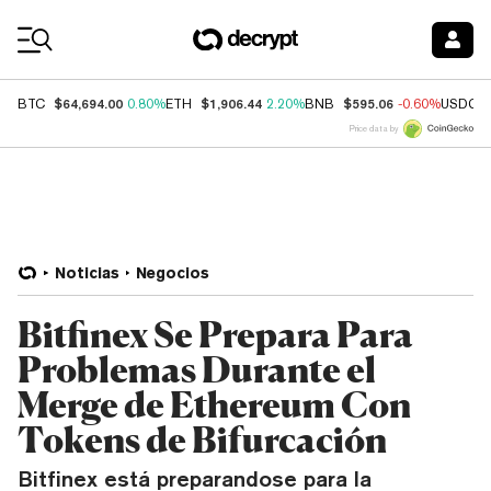
Coin Prices
$64,694.00
$1,906.44
$595.06
BTC
0.80%
ETH
2.20%
BNB
-0.60%
USDC
Price data by
Noticias
Negocios
Bitfinex Se Prepara Para
Problemas Durante el
Merge de Ethereum Con
Tokens de Bifurcación
Bitfinex está preparandose para la