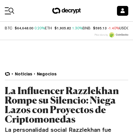
Coin Prices
$64,648.00
$1,905.82
$595.13
BTC
0.20%
ETH
1.30%
BNB
-1.40%
USDC
Price data by
Noticias
Negocios
La Influencer Razzlekhan
Rompe su Silencio: Niega
Lazos con Proyectos de
Criptomonedas
La personalidad social Razzlekhan fue