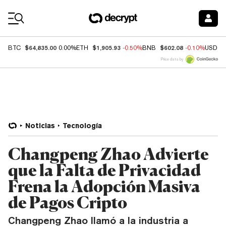
Coin Prices
$64,835.00
$1,905.93
$602.08
BTC
0.00%
ETH
-0.50%
BNB
-0.10%
USDC
Price data by
Noticias
Tecnología
Changpeng Zhao Advierte
que la Falta de Privacidad
Frena la Adopción Masiva
de Pagos Cripto
Changpeng Zhao llamó a la industria a