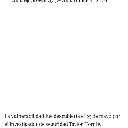
— zooko🛡🦓🦓🦓 ⓩ (@zooko)
June 4, 2026
La vulnerabilidad fue descubierta el 29 de mayo por
el investigador de seguridad Taylor Hornby