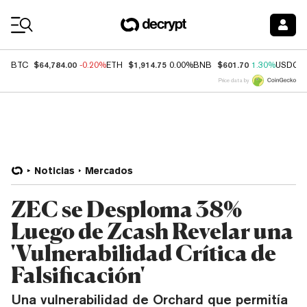
Coin Prices
$64,784.00
$1,914.75
$601.70
BTC
-0.20%
ETH
0.00%
BNB
1.30%
USDC
Price data by
Noticias
Mercados
ZEC se Desploma 38%
Luego de Zcash Revelar una
'Vulnerabilidad Crítica de
Falsificación'
Una vulnerabilidad de Orchard que permitía