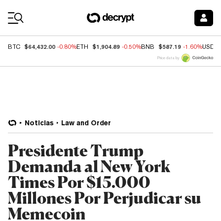
Coin Prices
$64,432.00
$1,904.89
$587.19
BTC
-0.80%
ETH
-0.50%
BNB
-1.60%
USDC
Price data by
Noticias
Law and Order
Presidente Trump
Demanda al New York
Times Por $15.000
Millones Por Perjudicar su
Memecoin