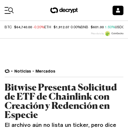
Coin Prices
$64,740.00
$1,912.07
$601.00
BTC
-0.20%
ETH
0.00%
BNB
1.60%
USDC
Price data by
Noticias
Mercados
Bitwise Presenta Solicitud
de ETF de Chainlink con
Creación y Redención en
Especie
El archivo aún no lista un ticker, pero dice