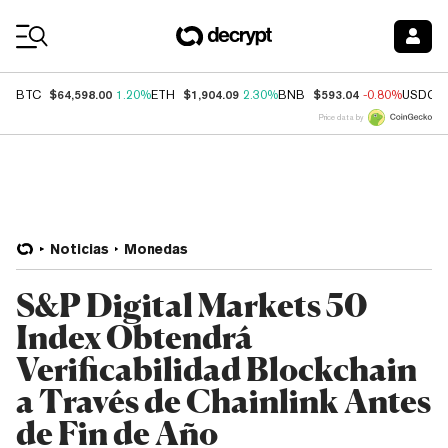
Coin Prices
$64,598.00
$1,904.09
$593.04
BTC
1.20%
ETH
2.30%
BNB
-0.80%
USDC
Price data by
Noticias
Monedas
S&P Digital Markets 50
Index Obtendrá
Verificabilidad Blockchain
a Través de Chainlink Antes
de Fin de Año