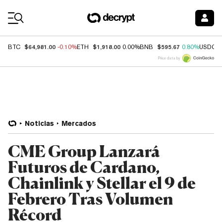
Coin Prices
$64,981.00
$1,918.00
$595.67
BTC
-0.10%
ETH
0.00%
BNB
0.80%
USDC
Price data by
Noticias
Mercados
CME Group Lanzará
Futuros de Cardano,
Chainlink y Stellar el 9 de
Febrero Tras Volumen
Récord