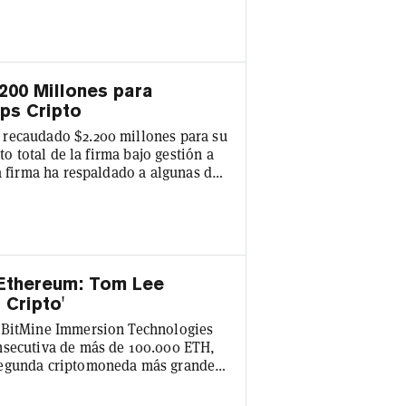
as expectativas de los analistas.
en el núcleo del modelo de negocio
200 Millones para
ups Cripto
 recaudado $2.200 millones para su
to total de la firma bajo gestión a
a firma ha respaldado a algunas de
 como el exchange de
 de predicción Kalshi, la red
do Uniswap. Ahora, el gigante del
 Ethereum: Tom Lee
 Cripto'
m BitMine Immersion Technologies
nsecutiva de más de 100.000 ETH,
segunda criptomoneda más grande
nto del 15% en el último mes.
a semana, tras compras semanales