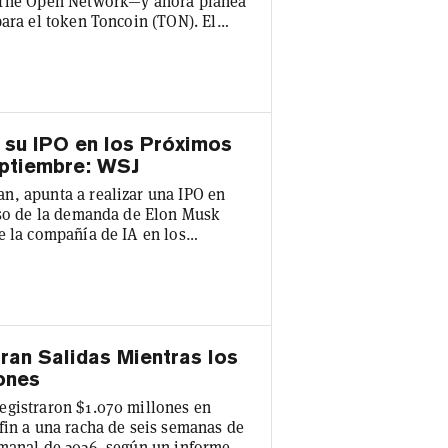
e The Open Network—y ahora planea
para el token Toncoin (TON). El
urov, escribió en su canal oficial
ombre originalmente propuesto
el proyecto fuera cancelado y
 su IPO en los Próximos
eptiembre: WSJ
n, apunta a realizar una IPO en
caso de la demanda de Elon Musk
e la compañía de IA en los
, citando fuentes familiarizadas
Goldman Sachs y Morgan Stanley
ual podría presentarse de forma
ran Salidas Mientras los
ones
egistraron $1.070 millones en
fin a una racha de seis semanas de
emanal de 2026, según un informe