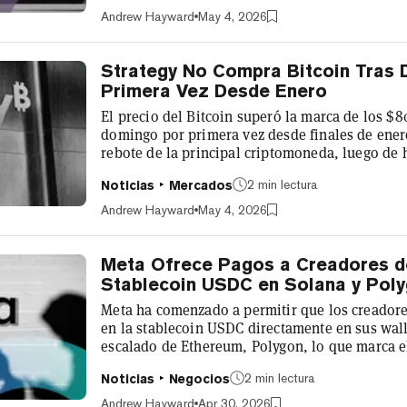
previas de 101.901 ETH y 101.627 ETH —siendo 
Andrew Hayward
May 4, 2026
la firma hasta ahora en 2026. Al pre...
Strategy No Compra Bitcoin Tras D
Primera Vez Desde Enero
El precio del Bitcoin superó la marca de los $
domingo por primera vez desde finales de ener
rebote de la principal criptomoneda, luego de 
$65.000 en múltiples ocasiones durante los últ
2 min lectura
Noticias
Mercados
el principal tenedor de Bitcoin, la empresa que
semana sin acumular la moneda. Bitcoin tocó u
Andrew Hayward
May 4, 2026
las primeras horas del lunes, hora...
Meta Ofrece Pagos a Creadores d
Stablecoin USDC en Solana y Poly
Meta ha comenzado a permitir que los creadore
en la stablecoin USDC directamente en sus walle
escalado de Ethereum, Polygon, lo que marca e
compañía a los pagos en criptomonedas desde
2 min lectura
Noticias
Negocios
2022. El sistema de pagos cripto es compatibl
Phantom y Binance, con Stripe como proveedor 
Andrew Hayward
Apr 30, 2026