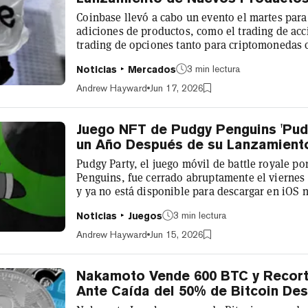
Coinbase llevó a cabo un evento el martes para
adiciones de productos, como el trading de acc
trading de opciones tanto para criptomonedas 
prominente ve un potencial alcista significati
3 min lectura
Noticias
Mercados
mientras amplía sus horizontes aún más allá de
miércoles, el Director Gerente y Analista Seni
Andrew Hayward
Jun 17, 2026
StoneX, Mark Palmer, dijo q...
Juego NFT de Pudgy Penguins 'Pud
un Año Después de su Lanzamient
Pudgy Party, el juego móvil de battle royale p
Penguins, fue cerrado abruptamente el viernes
y ya no está disponible para descargar en iOS 
en la cuenta oficial de X del juego, la marca na
3 min lectura
Noticias
Juegos
redirigir su atención hacia su otro juego acti
continúa creciendo rápidamente, ofrece una de
Andrew Hayward
Jun 15, 2026
divertidas e innovadoras que existe...
Nakamoto Vende 600 BTC y Recort
Ante Caída del 50% de Bitcoin De