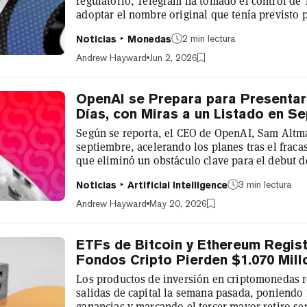
regulatorio, Telegram ha tomado el control d
adoptar el nombre original que tenía previsto 
lunes, el CEO y cofundador de Telegram, Pavel D
2 min lectura
Noticias
Monedas
que Toncoin será rebautizado como Gram, el n
para el token nativo de Telegram antes de que 
Andrew Hayward
Jun 2, 2026
retomado por desarrolladores de la comuni...
OpenAI se Prepara para Presentar
Días, con Miras a un Listado en S
Según se reporta, el CEO de OpenAI, Sam Altma
septiembre, acelerando los planes tras el fra
que eliminó un obstáculo clave para el debut d
mercados públicos. Según el Wall Street Journal
3 min lectura
Noticias
Artificial Intelligence
con los planes, la compañía de IA contrató a 
para preparar la documentación de la IPO, la c
Andrew Hayward
May 20, 2026
confidencial ante los reguladores en d...
ETFs de Bitcoin y Ethereum Regist
Fondos Cripto Pierden $1.070 Mill
Los productos de inversión en criptomonedas r
salidas de capital la semana pasada, poniendo 
ganancias y marcando el tercer mayor retiro s