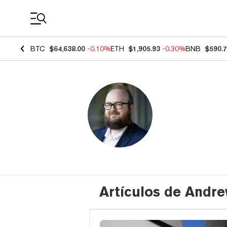
Coin Prices
BTC
$64,638.00
-0.10%
ETH
$1,905.93
-0.30%
BNB
$590.
Artículos de Andr