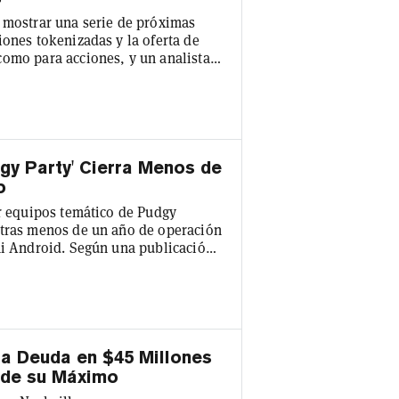
 mostrar una serie de próximas
iones tokenizadas y la oferta de
como para acciones, y un analista
vo en el exchange de criptomonedas
l trading de criptomonedas. El
or de Investigación de Benchmark-
gy Party' Cierra Menos de
o
or equipos temático de Pudgy
 tras menos de un año de operación
ni Android. Según una publicación
tiva cripto decidió cerrarlo para
vo, Pudgy World. "Pudgy World
 las experiencias web más
a Deuda en $45 Millones
sde su Máximo