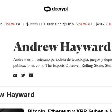
77
-0.20%
USDC
$0.999666
0.00%
XRP
$1.015
-2.90%
SOL
$73.26
-0
Andrew Hayward
Andrew es un veterano periodista de tecnología, juegos y depor
publicaciones como The Esports Observer, Rolling Stone, Stuf
ew Hayward
Bitcoin, Ethereum y XRP Suben a