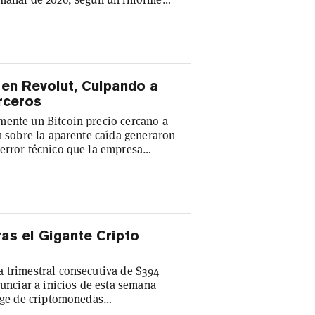
eron el retroceso principalmente a
rán, que sacudió los mercados de
andonar las principales
 en Revolut, Culpando a
rceros
mente un Bitcoin precio cercano a
h sobre la aparente caída generaron
error técnico que la empresa
Revolut recibieron notificaciones
coin había alcanzado un mínimo de
 del precio duró apenas unos
as el Gigante Cripto
a trimestral consecutiva de $394
nunciar a inicios de esta semana
ange de criptomonedas
us ingresos netos, hasta $1.400