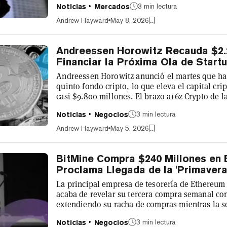
3 min lectura
Noticias
Mercados
millones en el primer trimestre, por debajo de l
Los ingresos por transacciones, que constituy
Andrew Hayward
May 8, 2026
de Coinbase, cayeron un 40% hasta...
Andreessen Horowitz Recauda $2.
Financiar la Próxima Ola de Start
Andreessen Horowitz anunció el martes que ha
quinto fondo cripto, lo que eleva el capital crip
casi $9.800 millones. El brazo a16z Crypto de l
las empresas más importantes de la industria,
3 min lectura
Noticias
Negocios
criptomonedas Coinbase, el gigante de mercados
blockchain Solana y el exchange descentraliza
Andrew Hayward
May 5, 2026
capital de riesgo cuenta con mile...
BitMine Compra $240 Millones en
Proclama Llegada de la 'Primavera
La principal empresa de tesorería de Ethereu
acaba de revelar su tercera compra semanal co
extendiendo su racha de compras mientras la 
por capitalización de mercado muestra un aume
3 min lectura
Noticias
Negocios
BitMine adquirió 101.745 ETH durante la últim