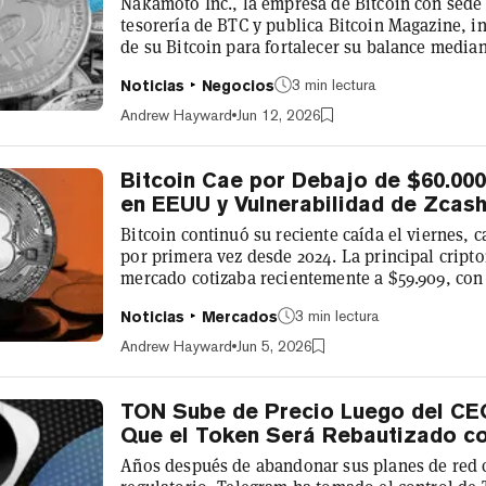
Nakamoto Inc., la empresa de Bitcoin con sede
tesorería de BTC y publica Bitcoin Magazine, i
de su Bitcoin para fortalecer su balance median
reducción de deuda y refinanciamiento, al tie
3 min lectura
Noticias
Negocios
recompra de acciones por $25 millones. La co
en $45 millones y extendió aproximadamente 1
Andrew Hayward
Jun 12, 2026
hasta junio de 2027. Para financiar el...
Bitcoin Cae por Debajo de $60.00
en EEUU y Vulnerabilidad de Zcas
Bitcoin continuó su reciente caída el viernes,
por primera vez desde 2024. La principal cript
mercado cotizaba recientemente a $59.909, co
en el día y 18,5% en la última semana. Otras 
3 min lectura
Noticias
Mercados
registraron pérdidas similares en medio de un
con Ethereum bajando 23% en la semana a un pr
Andrew Hayward
Jun 5, 2026
cayendo 22% en los últimos siete días...
TON Sube de Precio Luego del CE
Que el Token Será Rebautizado 
Años después de abandonar sus planes de red cr