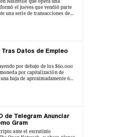
 en Nashville que opera una
nformó el jueves que vendió parte
te una serie de transacciones de
mpo que autorizó un programa de
mpañía redujo su deuda pendiente
05 millones de USDT en capital
0 Tras Datos de Empleo
h
 cayendo por debajo de los $60.000
omoneda por capitalización de
n una baja de aproximadamente 6%
criptomonedas importantes
a caída generalizada del mercado,
ecio reciente de $1.555 y Solana
O de Telegram Anunciar
como Gram
ipto ante el escrutinio