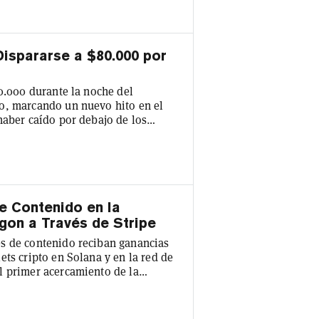
la primera la mayor adquisición de
ispararse a $80.000 por
80.000 durante la noche del
o, marcando un nuevo hito en el
haber caído por debajo de los
imos meses. Esto ocurre mientras
 cotiza en bolsa Strategy, tomó una
n máximo reciente de $80.529 en
e Contenido en la
gon a Través de Stripe
s de contenido reciban ganancias
ts cripto en Solana y en la red de
l primer acercamiento de la
 que abandonó su proyecto Diem en
e con wallets como MetaMask,
de pagos a cargo de la