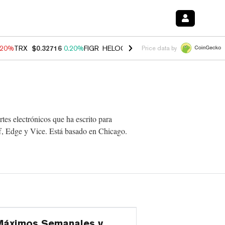
.20%
TRX
$0.32716
0.20%
FIGR_HELOC
$1.028
0.80%
HYPE
$53.98
-
Price data by
tes electrónicos que ha escrito para
f, Edge y Vice. Está basado en Chicago.
 Máximos Semanales y