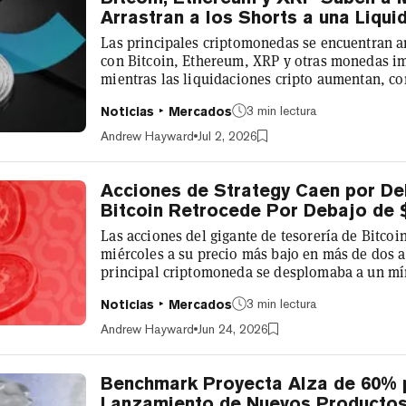
Arrastran a los Shorts a una Liqu
Las principales criptomonedas se encuentran a
con Bitcoin, Ethereum, XRP y otras monedas i
mientras las liquidaciones cripto aumentan, co
representando la mayor parte de la masacre. Bi
3 min lectura
Noticias
Mercados
$62.000 el jueves por la mañana por primera v
rebotando a $62.078 tras caer a un mínimo de 
Andrew Hayward
Jul 2, 2026
a principios de semana. A un precio reciente de 
Acciones de Strategy Caen por De
Bitcoin Retrocede Por Debajo de 
Las acciones del gigante de tesorería de Bitcoi
miércoles a su precio más bajo en más de dos a
principal criptomoneda se desplomaba a un 
de crecientes preocupaciones sobre la acumula
3 min lectura
Noticias
Mercados
$52.000 millones. Las acciones de MSTR cayero
aproximadamente 30 minutos después de la ca
Andrew Hayward
Jun 24, 2026
recientemente cotizaban a $98,05 según datos 
Benchmark Proyecta Alza de 60% 
Lanzamiento de Nuevos Producto