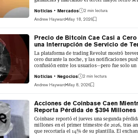
del lunes de CoinShares. Los analistas atribuy
2 min lectura
Noticias
Mercados
la renovada ansiedad geopolítica vinculada a I
riesgo en general y llevó a los inversores a ab
Andrew Hayward
May 18, 2026
criptomonedas. Los activos totales...
Precio de Bitcoin Cae Casi a Cero
una Interrupción de Servicio de Te
La plataforma de trading Revolut mostró breve
cero durante la noche, y las notificaciones pus
confusión entre los usuarios—pero fue solo un 
asegura ya fue corregido. Algunos usuarios de 
2 min lectura
Noticias
Negocios
el jueves por la mañana que indicaban que Bit
52 semanas en $0,02. La visualización errónea
Andrew Hayward
May 8, 2026
momentos, entre las 7:45 y la...
Acciones de Coinbase Caen Mientr
Reporta Pérdida de $394 Millones
Coinbase reportó el jueves una segunda pérdid
millones en el primer trimestre de 2026, tras a
que recortaría el 14% de su plantilla. El exch
estadounidense registró una caída del 31% en s