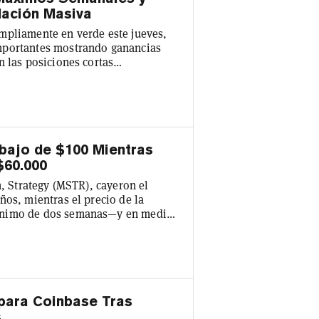
idación Masiva
mpliamente en verde este jueves,
mportantes mostrando ganancias
n las posiciones cortas
tcoin superó la marca de los
ez en más de una semana,
21 meses por debajo de los $58.000
$61....
bajo de $100 Mientras
$60.000
n, Strategy (MSTR), cayeron el
ños, mientras el precio de la
mínimo de dos semanas—y en medio
dora de Bitcoin valorada en
n hasta $97,30 el miércoles,
mpana de apertura, y
de Yahoo Finan...
para Coinbase Tras
s