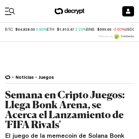
Coin Prices
$64,828.00
$1,910.47
$595.66
BTC
0.80%
ETH
2.20%
BNB
-0.60%
USDC
Price data by
Noticias
Juegos
Semana en Cripto Juegos:
Llega Bonk Arena, se
Acerca el Lanzamiento de
'FIFA Rivals'
El juego de la memecoin de Solana Bonk