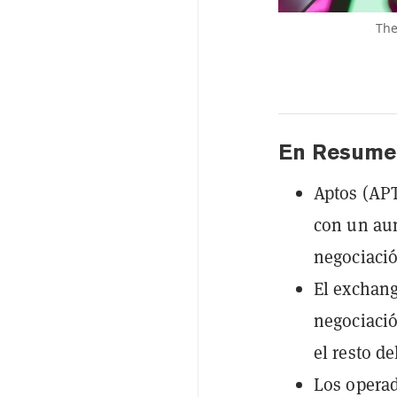
The
En Resume
Aptos (APT
con un au
negociació
El exchang
negociació
el resto d
Los opera