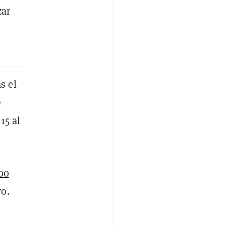
zar
s el
e
15 al
00
vo.