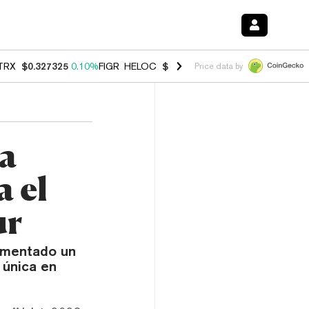
TRX
$0.327325
0.10%
FIGR_HELOC
$1.031
0.80%
HYPE
$54.17
-3.3
Price data by
la
 el
ur
rimentado un
 única en