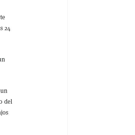
te
as 24
un
 un
o del
jos