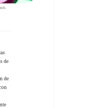
ock.
das
s de
en de
 con
nte