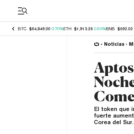
Coin Prices
BTC
$64,849.00
0.70%
ETH
$1,913.26
0.50%
BNB
$592.02
Noticias
M
Aptos
Noche
Comer
El token que i
fuerte aument
Corea del Sur.