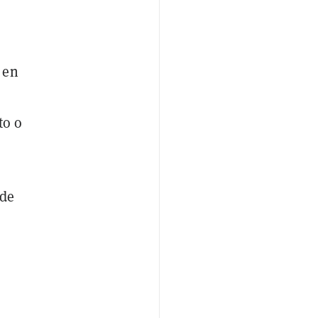
 en
to o
 de