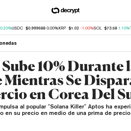
0.20%
USDC
$0.999688
0.00%
XRP
$1.02
-1.00%
SOL
$73.58
1.10%
onedas
 Sube 10% Durante 
 Mientras Se Dispara
cio en Corea Del S
mpulsa al popular "Solana Killer" Aptos ha expe
o en su precio en medio de una prima de precio