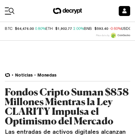
Coin Prices
$64,476.00
$1,902.77
$593.40
BTC
0.80%
ETH
2.00%
BNB
-0.60%
USDC
Price data by
Noticias
Monedas
Fondos Cripto Suman $858
Millones Mientras la Ley
CLARITY Impulsa el
Optimismo del Mercado
Las entradas de activos digitales alcanzan