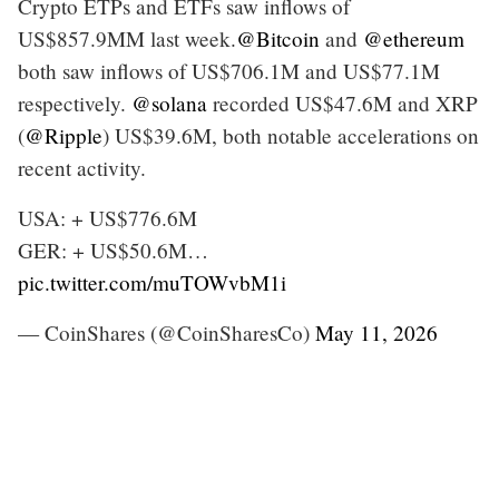
Crypto ETPs and ETFs saw inflows of
US$857.9MM last week.
@Bitcoin
and
@ethereum
both saw inflows of US$706.1M and US$77.1M
respectively.
@solana
recorded US$47.6M and XRP
(
@Ripple
) US$39.6M, both notable accelerations on
recent activity.
USA: + US$776.6M
GER: + US$50.6M…
pic.twitter.com/muTOWvbM1i
— CoinShares (@CoinSharesCo)
May 11, 2026