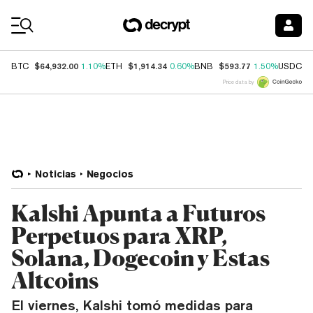
Coin Prices
$64,932.00
$1,914.34
$593.77
$
BTC
1.10%
ETH
0.60%
BNB
1.50%
USDC
Price data by
Noticias
Negocios
Kalshi Apunta a Futuros
Perpetuos para XRP,
Solana, Dogecoin y Estas
Altcoins
El viernes, Kalshi tomó medidas para