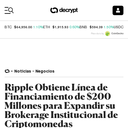
Coin Prices
$64,956.00
$1,915.93
$594.39
$
BTC
1.10%
ETH
0.60%
BNB
1.50%
USDC
Price data by
Noticias
Negocios
Ripple Obtiene Línea de
Financiamiento de $200
Millones para Expandir su
Brokerage Institucional de
Criptomonedas