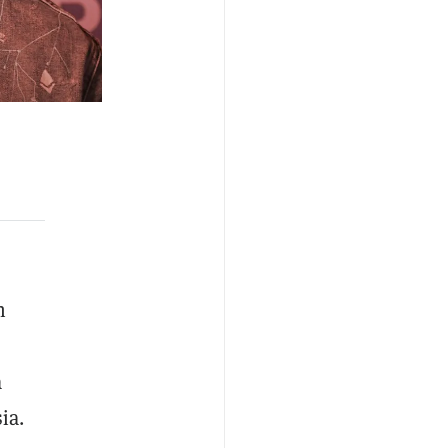
n
a
ia.