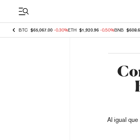
Coin Prices
BTC
$65,067.00
-0.30%
ETH
$1,920.96
-0.50%
BNB
$608.
Con
Al igual que