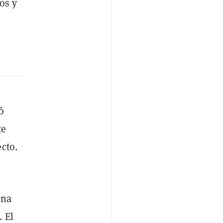
os y
ó
te
cto.
una
 El