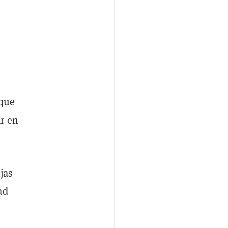
 que
r en
jas
ad