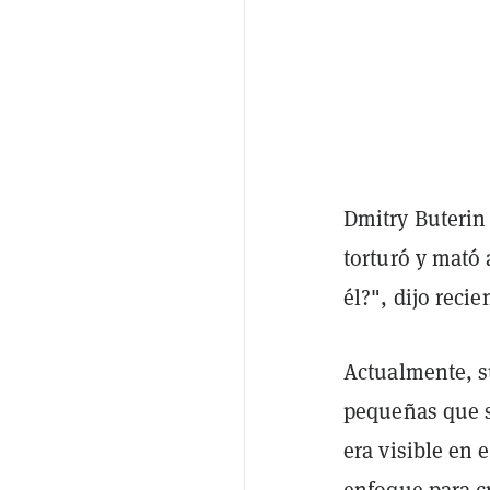
Dmitry Buterin 
torturó y mató
él?", dijo rec
Actualmente, su
pequeñas que s
era visible en 
enfoque para cr