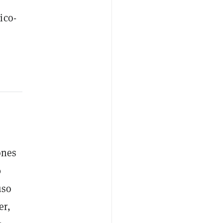
ico-
ones
0
uso
er,