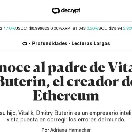
62
1.10%
USDC
$0.999623
0.00%
XRP
$1.043
0.50%
SOL
$75.94
2.3
Profundidades
Lecturas Largas
oce al padre de Vit
Buterin, el creador d
Ethereum
 su hijo, Vitalik, Dmitry Buterin es un empresario intel
vista puesta en corregir los errores del mundo.
Por
Adriana Hamacher