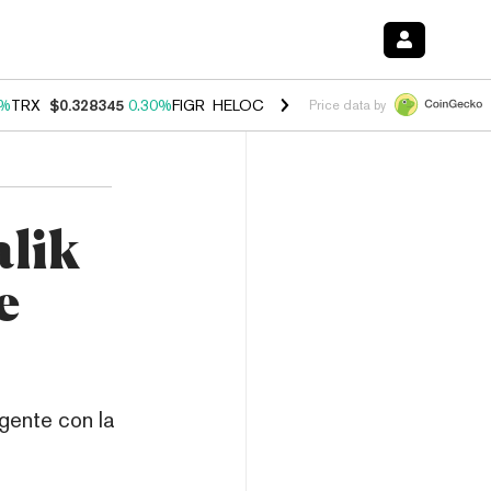
0%
TRX
$0.328345
0.30%
FIGR_HELOC
$1.007
-2.70%
HYPE
$54.48
-
Price data by
alik
e
igente con la