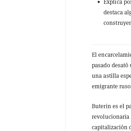
Explica po
destaca al
construyen
El encarcelamie
pasado desató
una astilla es
emigrante ruso
Buterin es el p
revolucionaria
capitalización