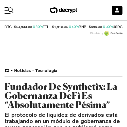
Coin Prices
$64,933.00
$1,918.36
$595.30
$
BTC
0.30%
ETH
0.40%
BNB
0.90%
USDC
Price data by
Noticias
Tecnología
Fundador De Synthetix: La
Gobernanza DeFi Es
“Absolutamente Pésima”
El protocolo de liquidez de derivados está
trabajando en un módulo de gobernanza de